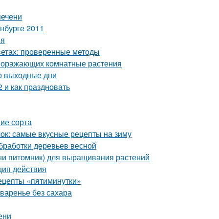
печени
нбурге 2011
ия
цветах: проверенные методы
 поражающих комнатные растения
о выходные дни
 и как праздновать
ие сорта
блок: самые вкусные рецепты на зиму
обработки деревьев весной
ини питомник) для выращивания растений
цип действия
рецепты «пятиминутки»
 варенье без сахара
ени