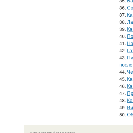
35.
Ба
36.
Со
37.
Ка
38.
Ла
39.
Ка
40.
По
41.
На
42.
Га
43.
Пи
после
44.
Че
45.
Ка
46.
Ка
47.
Пр
48.
Ко
49.
Ви
50.
Об
© 2026 Красивый сад и огород