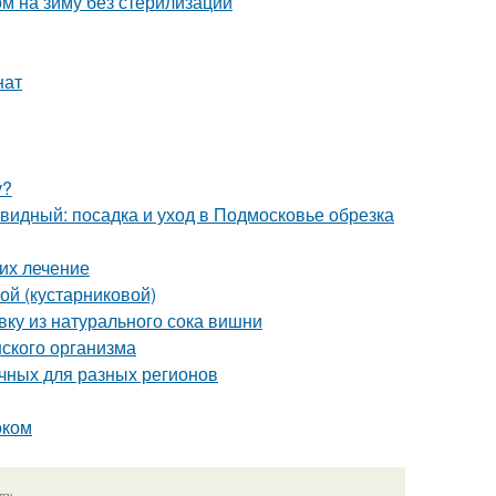
м на зиму без стерилизации
нат
у?
идный: посадка и уход в Подмосковье обрезка
 их лечение
ой (кустарниковой)
ивку из натурального сока вишни
ского организма
чных для разных регионов
оком
язь