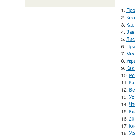
1.
Про
2.
Кос
3.
Как
4.
Зав
5.
Лис
6.
При
7.
Мед
8.
Укр
9.
Как
10.
Ре
11.
Ка
12.
Ве
13.
Ус
14.
Чт
15.
Кл
16.
20
17.
Кл
18.
Ух