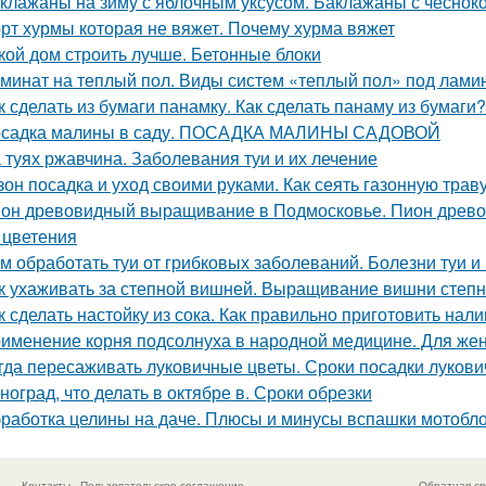
клажаны на зиму с яблочным уксусом. Баклажаны с чесноко
рт хурмы которая не вяжет. Почему хурма вяжет
кой дом строить лучше. Бетонные блоки
минат на теплый пол. Виды систем «теплый пол» под лами
к сделать из бумаги панамку. Как сделать панаму из бумаги?
садка малины в саду. ПОСАДКА МАЛИНЫ САДОВОЙ
 туях ржавчина. Заболевания туи и их лечение
зон посадка и уход своими руками. Как сеять газонную трав
он древовидный выращивание в Подмосковье. Пион древов
 цветения
м обработать туи от грибковых заболеваний. Болезни туи и
к ухаживать за степной вишней. Выращивание вишни степн
к сделать настойку из сока. Как правильно приготовить нал
именение корня подсолнуха в народной медицине. Для жен
гда пересаживать луковичные цветы. Сроки посадки лукови
ноград, что делать в октябре в. Сроки обрезки
работка целины на даче. Плюсы и минусы вспашки мотобл
Контакты
Пользовательское соглашение
Обратная св