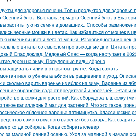
дукты для здоровья печени. Топ-5 продуктов для здоровья 
к Осенний блюз. Выставка-ярмарка Осенний блюз в Екатери
 вырастить тую из семян в домашних.. Способы размножен
елись черные мошки в цветах. Как избавиться от мошек в 
тья изменили цвет и летают мошки. Разновидности мошек,
кольные цитаты со смыслом про выходные дни. Цитаты пр
овый Спас доклад. Медовый Спас — когда наступает в 2022
ытие дерен на зиму. Популярные виды дёрена
 выращивать лилии в открытом грунте. Когда сажать
монтантная клубника альбион выращивание и уход. Описан
к и сколько варить варенье из яблок на зиму. Варенье из я
сенние обработки сада от вредителей и болезней.. Этапы 
тройство школки для растений. Как оборудовать школку (м
о такое капиллярный мат для растений. Что это такое, прин
ассическое яблочное варенье пятиминутка. Классические 
 рецептов самого вкусного варенья без сахара. Как сварить
евер когда собирать. Когда собирать клевер
од за малиной ранней осенью. Уход за малиной в начале ос