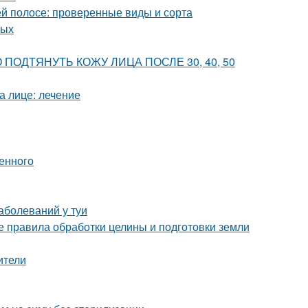
й полосе: проверенные виды и сорта
лых
ВНО ПОДТЯНУТЬ КОЖУ ЛИЦА ПОСЛЕ 30, 40, 50
а лице: лечение
енного
аболеваний у туи
 правила обработки целины и подготовки земли
ители