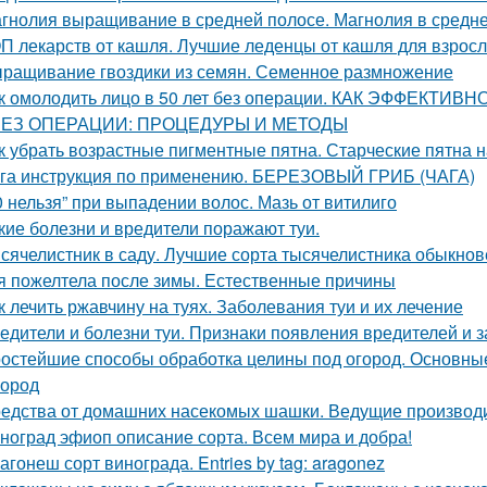
гнолия выращивание в средней полосе. Магнолия в средне
П лекарств от кашля. Лучшие леденцы от кашля для взрос
ращивание гвоздики из семян. Семенное размножение
к омолодить лицо в 50 лет без операции. КАК ЭФФЕКТИ
БЕЗ ОПЕРАЦИИ: ПРОЦЕДУРЫ И МЕТОДЫ
к убрать возрастные пигментные пятна. Старческие пятна н
га инструкция по применению. БЕРЕЗОВЫЙ ГРИБ (ЧАГА)
0 нельзя” при выпадении волос. Мазь от витилиго
кие болезни и вредители поражают туи.
сячелистник в саду. Лучшие сорта тысячелистника обыкнов
я пожелтела после зимы. Естественные причины
к лечить ржавчину на туях. Заболевания туи и их лечение
едители и болезни туи. Признаки появления вредителей и з
остейшие способы обработка целины под огород. Основные
город
едства от домашних насекомых шашки. Ведущие производ
ноград эфиоп описание сорта. Всем мира и добра!
агонеш сорт винограда. Entries by tag: aragonez