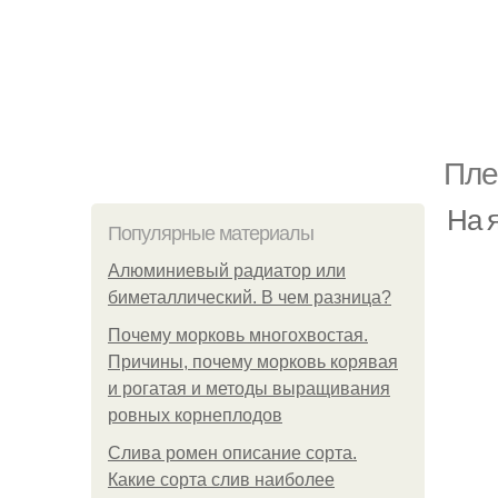
Пле
На 
Популярные материалы
Алюминиевый радиатор или
биметаллический. В чем разница?
Почему морковь многохвостая.
Причины, почему морковь корявая
и рогатая и методы выращивания
ровных корнеплодов
Слива ромен описание сорта.
Какие сорта слив наиболее