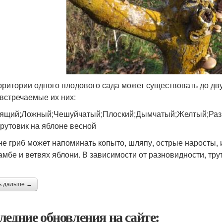
рритории одного плодового сада может существовать до дв
 встречаемые их них:
ящий;Ложный;Чешуйчатый;Плоский;Дымчатый;Желтый;Раз
трутовик на яблоне весной
е гриб может напоминать копыто, шляпу, острые наросты,
амбе и ветвях яблони. В зависимости от разновидности, тр
ь дальше →
ледние обновления на сайте: