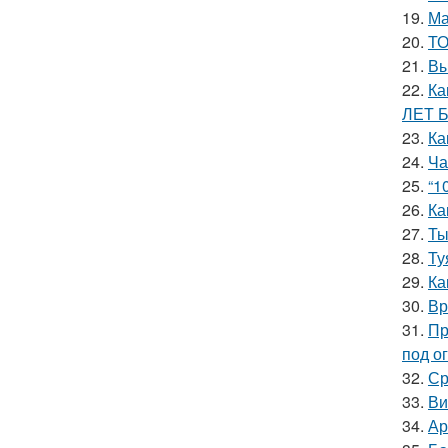
19.
Ма
20.
ТО
21.
Вы
22.
Ка
ЛЕТ 
23.
Ка
24.
Ча
25.
“1
26.
Ка
27.
Ты
28.
Ту
29.
Ка
30.
Вр
31.
Пр
под о
32.
Ср
33.
Ви
34.
Ар