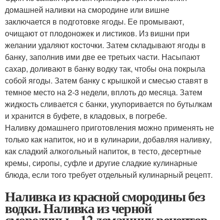
домашней наливки на смородине или вишне
заключается в подготовке ягоды. Ее промывают,
очищают от плодоножек и листиков. Из вишни при
желании удаляют косточки. Затем складывают ягоды в
банку, заполнив ими две ее третьих части. Насыпают
сахар, доливают в банку водку так, чтобы она покрыла
собой ягоды. Затем банку с крышкой и смесью ставят в
темное место на 2-3 недели, вплоть до месяца. Затем
жидкость сливается с банки, укупоривается по бутылкам
и хранится в буфете, в кладовых, в погребе.
Наливку домашнего приготовления можно применять не
только как напиток, но и в кулинарии, добавляя наливку,
как сладкий алкогольный напиток, в тесто, десертные
кремы, сиропы, суфле и другие сладкие кулинарные
блюда, если того требует отдельный кулинарный рецепт.
Наливка из красной смородины без
водки. Наливка из черной
смородины – 12 домашних рецептов