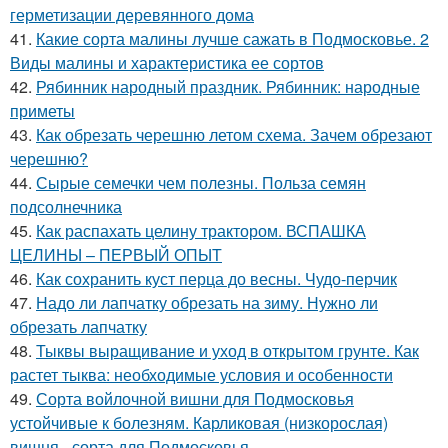
герметизации деревянного дома
41.
Какие сорта малины лучше сажать в Подмосковье. 2
Виды малины и характеристика ее сортов
42.
Рябинник народный праздник. Рябинник: народные
приметы
43.
Как обрезать черешню летом схема. Зачем обрезают
черешню?
44.
Сырые семечки чем полезны. Польза семян
подсолнечника
45.
Как распахать целину трактором. ВСПАШКА
ЦЕЛИНЫ – ПЕРВЫЙ ОПЫТ
46.
Как сохранить куст перца до весны. Чудо-перчик
47.
Надо ли лапчатку обрезать на зиму. Нужно ли
обрезать лапчатку
48.
Тыквы выращивание и уход в открытом грунте. Как
растет тыква: необходимые условия и особенности
49.
Сорта войлочной вишни для Подмосковья
устойчивые к болезням. Карликовая (низкорослая)
вишня - сорта для Подмосковья