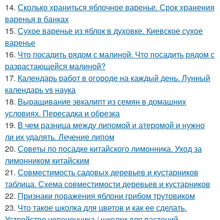
14.
Сколько храниться яблочное варенье. Срок хранения
варенья в банках
15.
Сухое варенье из яблок в духовке. Киевское сухое
варенье
16.
Что посадить рядом с малиной. Что посадить рядом с
разрастающейся малиной?
17.
Календарь работ в огороде на каждый день. Лунный
календарь vs наука
18.
Выращивание эвкалипт из семян в домашних
условиях. Пересадка и обрезка
19.
В чем разница между липомой и атеромой и нужно
ли их удалять. Лечение липом
20.
Советы по посадке китайского лимонника. Уход за
лимонником китайским
21.
Совместимость садовых деревьев и кустарников
таблица. Схема совместимости деревьев и кустарников
22.
Признаки поражения яблони грибом трутовиком
23.
Что такое школка для цветов и как ее сделать.
Устройство череночника / школки для растений