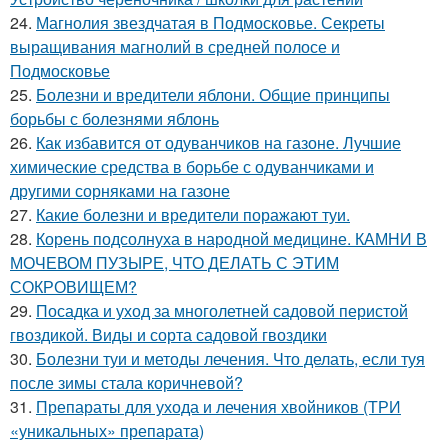
24.
Магнолия звездчатая в Подмосковье. Секреты
выращивания магнолий в средней полосе и
Подмосковье
25.
Болезни и вредители яблони. Общие принципы
борьбы с болезнями яблонь
26.
Как избавится от одуванчиков на газоне. Лучшие
химические средства в борьбе с одуванчиками и
другими сорняками на газоне
27.
Какие болезни и вредители поражают туи.
28.
Корень подсолнуха в народной медицине. КАМНИ В
МОЧЕВОМ ПУЗЫРЕ, ЧТО ДЕЛАТЬ С ЭТИМ
СОКРОВИЩЕМ?
29.
Посадка и уход за многолетней садовой перистой
гвоздикой. Виды и сорта садовой гвоздики
30.
Болезни туи и методы лечения. Что делать, если туя
после зимы стала коричневой?
31.
Препараты для ухода и лечения хвойников (ТРИ
«уникальных» препарата)