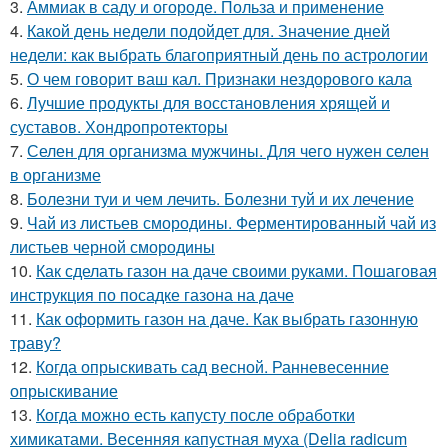
3.
Аммиак в саду и огороде. Польза и применение
4.
Какой день недели подойдет для. Значение дней
недели: как выбрать благоприятный день по астрологии
5.
О чем говорит ваш кал. Признаки нездорового кала
6.
Лучшие продукты для восстановления хрящей и
суставов. Хондропротекторы
7.
Селен для организма мужчины. Для чего нужен селен
в организме
8.
Болезни туи и чем лечить. Болезни туй и их лечение
9.
Чай из листьев смородины. Ферментированный чай из
листьев черной смородины
10.
Как сделать газон на даче своими руками. Пошаговая
инструкция по посадке газона на даче
11.
Как оформить газон на даче. Как выбрать газонную
траву?
12.
Когда опрыскивать сад весной. Ранневесенние
опрыскивание
13.
Когда можно есть капусту после обработки
химикатами. Весенняя капустная муха (Delia radicum