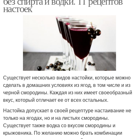
без спирта и водки. 11 рецептов
настоек
Наливка из смородины
Наливка из ягод
Черносмородиновая
Классическая наливка
наливка
Существует несколько видов настойки, которые можно
сделать в домашних условиях из ягод, в том числе и из
Наливки из черной
черной смородины. Каждая из них имеет своеобразный
Наливка без водки
смородины
вкус, который отличает ее от всех остальных.
Настойка допускает в своей рецептуре настаивание не
только на ягодах, но и на листьях смородины.
Существует также водка со вкусом смородины и
Настойка из красной
Вишневая наливка
крыжовника. По желанию можно брать комбинации