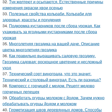
32.
Туи желтеют и осыпаются. Естественные причины
изменения окраски хвои осенью
33.
Полезные свойства кольраби. Кольраби для
здоровья, красоты и похудения
34.
Подкормка кустарников после сбора урожая. Как
ухаживать за ягодными кустарниками после сбора
урожая
35.
Многолетняя гвоздика на вашей даче. Описание
цветка многолетняя гвоздика
36.
Как правильно выращивать садовую гвоздику.
Гвоздика садовая: роскошное цветение и несложный
уход
37.
Технический сорт винограда, что это значит.
Технический и столовый виноград. Есть ли разница?
38.
Компресс с горчицей с медом. Рецепт медово
горчичных лепешек
39.
Обработать огурцы молоком с йодом. Зачем нужно
обрабатывать огурцы йодом и молоком
40.
Герметизация швов деревянных домов. Способы