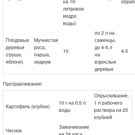
на 10-
обраб
литровое
ведро
воды)
по 2 л на
Плодовые
Мучнистая
саженцы,
деревья
роса,
до 4-5 л
10
4-5
(груша,
парша,
на
яблоня)
оидиум
взрослые
деревья
Протравливание:
Опрыскивание,
10 г на 0,5 л
1 л рабочего
Картофель (клубни)
воды
раствора на 20
клубней
Замачивание
Чеснок
на 24 часа