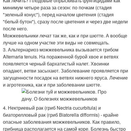
Как лечить? Плодовые опрыскивать фунгицидами как
минимум четыре раза за сезон: по почкам (стадия
"зеленый конус"), перед началом цветения (стадия
"белый бутон"), сразу после цветения и через две недели
после него.
Можжевельники лечат так же, как и при шютте. А вообще
лучше на одном участке эти виды не совмещать.
3. Альтернариоз можжевельника вызывается грибом
Alternaria tenuis. На пораженной бурой хвое и ветвях
появляется черный бархатистый налет. Хвоинки
опадают, ветви засыхают. Заболевание проявляется при
загущенности посадок на ветвях нижнего яруса. Лечение
и агротехника, как и при заболевании шютте.
4. Нектриевый рак (гриб Nectria cucurbitula) и
биаторелловый рак (гриб Biatorella difformis) - крайне
опасные заболевания можжевельников. Как правило,
грибница располагается на самой коре. Болезнь быстро