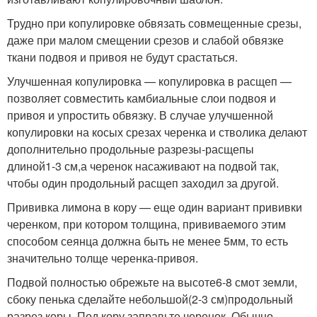
Трудно при копулировке обвязать совмещенные срезы,
даже при малом смещении срезов и слабой обвязке
ткани подвоя и привоя не будут срастаться.
Улучшенная копулировка — копулировка в расщеп —
позволяет совместить камбиальные слои подвоя и
привоя и упростить обвязку. В случае улучшенной
копулировки на косых срезах черенка и стволика делают
дополнительно продольные разрезы-расщепы
длиной
1-3 см,
а черенок насаживают на подвой так,
чтобы один продольный расщеп заходил за другой.
Прививка лимона в кору — еще один вариант прививки
черенком, при котором толщина, прививаемого этим
способом сеянца должна быть не менее 5мм, то есть
значительно толще черенка-привоя.
Подвой полностью обрежьте на высоте
6-8 см
от земли,
сбоку пенька сделайте небольшой
(2-3 см)
продольный
разрез коры. Под кору заправьте черенок. Обычно