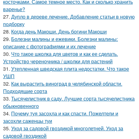
косточками. Самое темное место. Как и сколько хранить
варенье?
27.
Дупло в дереве лечение. Добавление статьи в новую
подборку
28.
Когда день Макоши. День богини Макоши
29.
Болезни малины и ежевики. Болезни малины:
описание с фотографиями и их лечение
30.
Что такое школка для цветов и как ее сделать.
Устройство череночника / школки для растений
31.
Утепленная шведская плита недостатки. Что такое
УШП
32.
Как вырастить виноград в челябинской области.
Подходящие сорта
33.
Тысячелистник в саду. Лучшие сорта тысячелистника
обыкновенного
34.
Почему туя засохла и как спасти. Пожелтели и
засохли саженцы туи
35.
Уход за садовой гвоздикой многолетней. Уход за
садовой гвоздикой