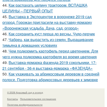
44.
Как распахать целину трактором. ВСПАШКА
ЦЕЛИНЫ – ПЕРВЫЙ ОПЫТ
45.
Выставка в Экспоцентре в воронеже 2019 сад
огород. Горожан пригласили на выставку-ярмарку
«Воронежская усадьба. Дача, сад, огород»
46.
Как сохранить куст перца до весны. Чудо-перчик
47.
Чабрец, как вырастить из семян. Выращивание
тимьяна в домашних условиях
48.
Чем подкормить картофель перед цветением. Для
чего нужна подкормка картофеля во время цветения
49.
Выставка-ярмарка фазенда 2019 сокольники. 17-
21 сентября - 36-я выставка-ярмарка «ФАЗЕНДА»
50.
Как ухаживать за абрикосовым деревом в средней
полосе. Подготовка абрикосовых деревьев к зимовке
© 2026 Красивый сад и огород
Контакты
Пользовательское соглашение
Политика конфидециальности