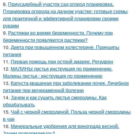
8.
Приусадебный участок сад огород планировка.
Планировка огорода на дачном участке: готовые схемы
для практичной и эффективной планировки своими
руками
9.
Растяжки во время беременности. Почему при
беременности появляются растяжки?
10.
Диета при повышенном холестерине. Принципы
питания
11.
Первая помощь при острой диарее. Регидрон
12.
МАЛИНЫ листья инструкция по применению.
Малины листья : инструкция по применению
13.
Капуста квашеная при заболевании почек. Лечебное
питание при мочекаменной болезни
14.
Зачем и как сушить листья смородины. Как
обрабатывать
15.
Чай с черной смородиной. Польза черной смородины
в чае
16.
Минеральные удобрения для винограда весной.
Зачем подкармливать?