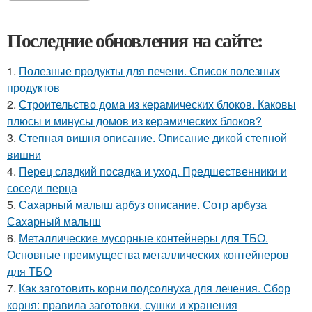
Последние обновления на сайте:
1.
Полезные продукты для печени. Список полезных
продуктов
2.
Строительство дома из керамических блоков. Каковы
плюсы и минусы домов из керамических блоков?
3.
Степная вишня описание. Описание дикой степной
вишни
4.
Перец сладкий посадка и уход. Предшественники и
соседи перца
5.
Сахарный малыш арбуз описание. Сотр арбуза
Сахарный малыш
6.
Металлические мусорные контейнеры для ТБО.
Основные преимущества металлических контейнеров
для ТБО
7.
Как заготовить корни подсолнуха для лечения. Сбор
корня: правила заготовки, сушки и хранения