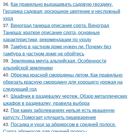
36.
Как правильно выращивать садовую гвоздику.
Гвоздика садовая: роскошное цветение и несложный
уход
37.
Виноград танюша описание сорта. Виноград
Танюша: краткое описание сорта, основные
характеристики, рекомендации по уходу
38.
Тамбур в частном доме нужен ли. Почему без
тамбура в частном доме не обойтись
39.
Земляника мечта альпийская. Особенности
альпийской земляники
40.
Обрезка красной смородины летом. Как правильно
обрезать красную смородину для хорошего урожая на
следующий год
41.
Шкафчик в раздевалку чертеж. Обзор металлических
шкафов в раздевалку, правила выбора
42.
При каких заболеваниях нельзя есть квашеную
капусту. Помогает улучшить пищеварение
43.
Посадка и уход за абрикосом в средней полосе.
Сорта абрикосов для средней полосы