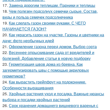
17.
Замена дорогим теплицам. Парники и теплицы
18.
Чем полезен подсолнух семечки сырые. Состав,
виды и польза семечек подсолнечника
19.
Как сделать газон своими руками. С ЧЕГО
НАЧИНАЕТСЯ ГАЗОН?
20.
Как украсить газон на участке. Газоны и цветники на
даче: фото необычных идей
21.
Оформление газона перед домом. Выбор сорта
22.
Весеннее опрыскивание сада от вредителей и
болезней. Добавление статьи в новую подборку
23.
Герметизация швов дома из бревна. Как
загерметизировать швы с помощью акриловых
герметиков?
24.
Как вырастить грейпфрут на подоконнике.
Особенности выращивания
25.
Хвойные растения уход и посадка. Важные нюансы
выбора и посадки хвойных растений
26.
Срок хранения домашнего вишневого варенья с