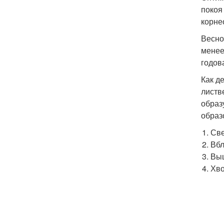
покоя
корне
Весно
менее
годов
Как д
листв
образ
образ
Све
Вбл
Выш
Хво