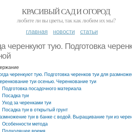
КРАСИВЫЙ САД И ОГОРОД
любите ли вы цветы, так как любим их мы?
главная
новости
статьи
да черенкуют тую. Подготовка черен
ной
ержание
огда черенкуют тую. Подготовка черенков туи для размнож
еренкование туи осенью. Черенкование туи
Подготовка посадочного материала
Посадка туи
Уход за черенками туи
Посадка туи в открытый грунт
азмножение туи в банке с водой. Выращивание туи из чере
Особенности метода
Подходящее время