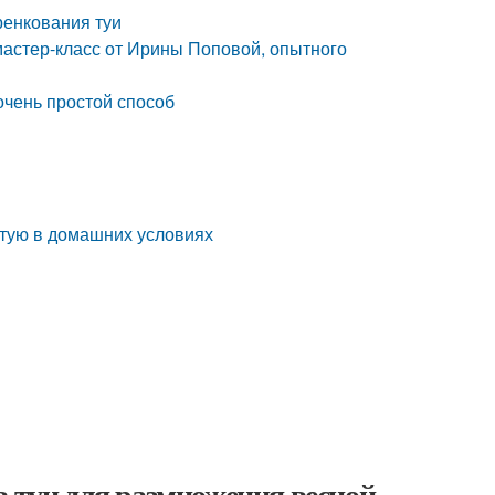
ренкования туи
мастер-класс от Ирины Поповой, опытного
 очень простой способ
 тую в домашних условиях
в туи для размножения весной