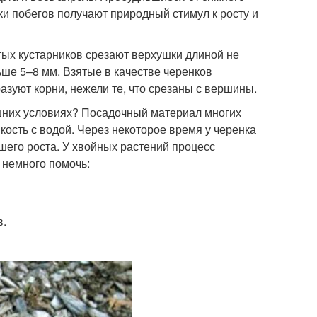
ки побегов получают природный стимул к росту и
тых кустарников срезают верхушки длиной не
ше 5–8 мм. Взятые в качестве черенков
азуют корни, нежели те, что срезаны с вершины.
шних условиях? Посадочный материал многих
кость с водой. Через некоторое время у черенка
йшего роста. У хвойных растений процесс
 немного помочь:
в.