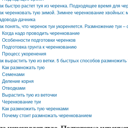
ак быстро растет туя из черенка. Подходящее время для че
ак черенковать тую зимой. Зимнее черенкование хвойных: 
адовода-дачника
ак понять, что черенок туи укореняется. Размножение туи –
Когда надо проводить черенкование
Особенности подготовки черенков
Подготовка грунта к черенкованию
Процесс укоренения
ак вырастить тую из ветки. 5 быстрых способов размножить
Как размножать тую
Семенами
Деление корня
Отводками
Вырастить тую из веточки
Черенкование туи
Как размножить тую черенками
Почему стоит размножать черенкованием
да черенкуют тую. Подготовка черенко