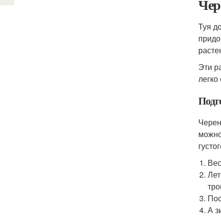
Чер
Туя д
придо
растен
Эти р
легко
Подг
Черен
можно
густог
Вес
Лет
тро
Пос
А з