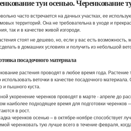
енкование туи осенью. Черенкование т
овольно часто встречается на дачных участках, ее использ
мовых территорий. Она не требовательна в уходе и прекрас
ия, так и в качестве живой изгороди.
астения стоят не дешево, но, если у вас есть возможность
 сделать в домашних условиях и получить из небольшой вет
отовка посадочного материала
кование растения проводят в любое время года. Растение т
 использовать веточки в качестве посадочного материала
о и пышного куста.
ной укоренение черенков проводят в марте - апреле до рас
ом наиболее подходящее время для подготовки черенков —
гаются в рост.
адка черенков осенью – в октябре-ноябре способствует лу
имой черенковать тую лучше всего в течение февраля, когда