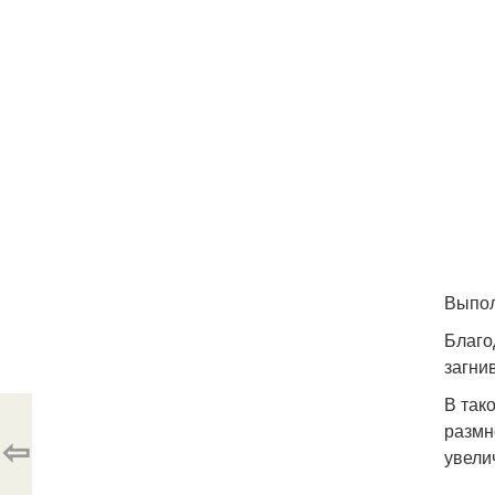
Выпол
Благо
загни
В так
размн
⇦
увели