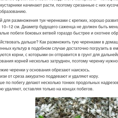
 кустарники начинают расти, поэтому срезанные с них кусоч
образованию.
й для размножения туи черенками с крепких, хорошо разви
 10–12 см. Диаметр будущего саженца не должен быть мень
алые побеги боковых ветвей гораздо быстрее и охотнее обр
ействовать дальше? Как размножить тую черенками в дома
енных культур в подобном случае достаточно погрузить в ем
уются корни, с которыми он отправится в грунт для дальне
ования корней несколько затруднен, поэтому черенку нужно
жие черенки у основания обрезают наискось.
изи от среза аккуратно поддевают и удаляют кору.
е по побегу делают несколько тонких продольных надрезо
ю удаляют, оставляя только на концах побегов.