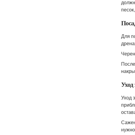
должн
песок
Поса
Для п
дрена
Черен
После
накры
Уход 
Уход 
прибл
остав
Сажен
нужно