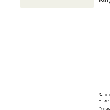
Загот
многи
Оптим