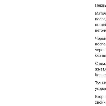
Первы
Маточ
после
ветве
веточ
Черен
воспо
черен
без пя
С ниж
же за
Корне
Туя м
укоре
Второ
хвойн