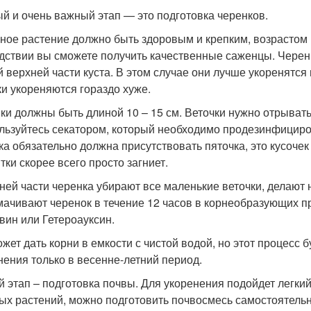
й и очень важный этап — это подготовка черенков.
ное растение должно быть здоровым и крепким, возрастом н
дствии вы сможете получить качественные саженцы. Черенки
й верхней части куста. В этом случае они лучше укоренятся
ки укореняются гораздо хуже.
ки должны быть длиной 10 – 15 см. Веточки нужно отрывать р
льзуйтесь секатором, который необходимо продезинфициров
ка обязательно должна присутствовать пяточка, это кусоче
тки скорее всего просто загниет.
ней части черенка убирают все маленькие веточки, делают 
мачивают черенок в течение 12 часов в корнеобразующих 
вин или Гетероауксин.
ожет дать корни в емкости с чистой водой, но этот процесс 
нения только в весенне-летний период.
й этап – подготовка почвы. Для укоренения подойдет легкий
ых растений, можно подготовить почвосмесь самостоятельн