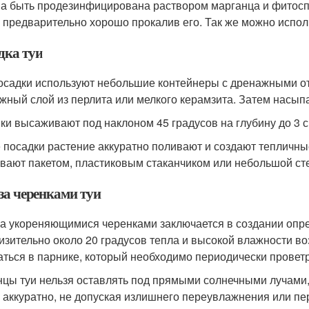
а быть продезинфицирована раствором марганца и фитосп
, предварительно хорошо прокалив его. Так же можно испол
дка туи
осадки используют небольшие контейнеры с дренажными от
жный слой из перлита или мелкого керамзита. Затем насып
ки высаживают под наклоном 45 градусов на глубину до 3 с
 посадки растение аккуратно поливают и создают тепличны
вают пакетом, пластиковым стаканчиком или небольшой ст
за черенками туи
за укореняющимися черенками заключается в создании опр
изительно около 20 градусов тепла и высокой влажности в
аться в парнике, который необходимо периодически провет
цы туи нельзя оставлять под прямыми солнечными лучами,
 аккуратно, не допуская излишнего переувлажнения или пе