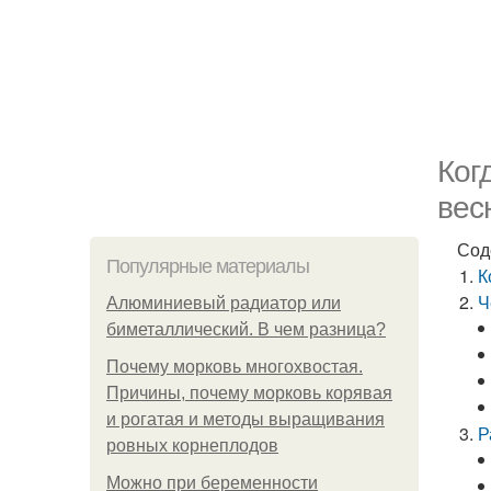
Ког
вес
Сод
Популярные материалы
К
Ч
Алюминиевый радиатор или
биметаллический. В чем разница?
Почему морковь многохвостая.
Причины, почему морковь корявая
и рогатая и методы выращивания
Р
ровных корнеплодов
Можно при беременности