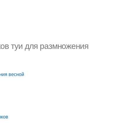
ков туи для размножения
ения весной
нков