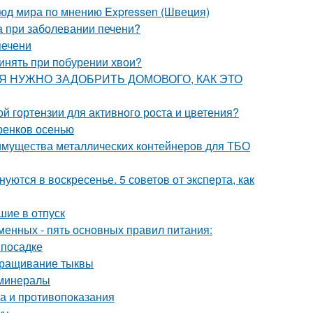
люд мира по мнению Expressen (Швеция)
та при заболевании печени?
печени
ринять при побурении хвои?
ОДНЯ НУЖНО ЗАДОБРИТЬ ДОМОВОГО, КАК ЭТО
й гортензии для активного роста и цветения?
ренков осенью
имущества металлических контейнеров для ТБО
уются в воскресенье. 5 советов от эксперта, как
шие в отпуск
менных - пять основных правил питания:
 посадке
ыращивание тыквы
 минералы
ва и противопоказания