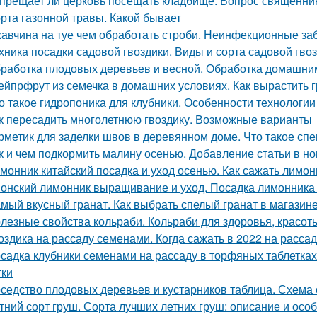
прещает ли церковь посещать кладбище. Вопрос священни
рта газонной травы. Какой бывает
авчина на туе чем обработать строби. Неинфекционные за
хника посадки садовой гвоздики. Виды и сорта садовой гво
работка плодовых деревьев и весной. Обработка домашни
ейпрфрут из семечка в домашних условиях. Как вырастить г
о такое гидропоника для клубники. Особенности технологии
к пересадить многолетнюю гвоздику. Возможные варианты
рметик для заделки швов в деревянном доме. Что такое сп
к и чем подкормить малину осенью. Добавление статьи в н
монник китайский посадка и уход осенью. Как сажать лимо
онский лимонник выращивание и уход. Посадка лимонника 
мый вкусный гранат. Как выбрать спелый гранат в магазин
лезные свойства кольраби. Кольраби для здоровья, красот
оздика на рассаду семенами. Когда сажать в 2022 на расса
садка клубники семенами на рассаду в торфяных таблетка
тки
седство плодовых деревьев и кустарников таблица. Схема 
тний сорт груш. Сорта лучших летних груш: описание и ос