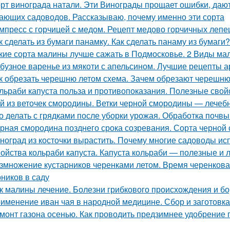
рт винограда натали. Эти Винограды прощает ошибки, даю
ающих садоводов. Рассказываю, почему именно эти сорта
мпресс с горчицей с медом. Рецепт медово горчичных леп
к сделать из бумаги панамку. Как сделать панаму из бумаги?
кие сорта малины лучше сажать в Подмосковье. 2 Виды мал
бузное варенье из мякоти с апельсином. Лучшие рецепты 
к обрезать черешню летом схема. Зачем обрезают черешн
льраби капуста польза и противопоказания. Полезные свой
й из веточек смородины. Ветки черной смородины — лечебны
о делать с грядками после уборки урожая. Обработка почв
рная смородина позднего срока созревания. Сорта черно
ноград из косточки вырастить. Почему многие садоводы ис
ойства кольраби капуста. Капуста кольраби — полезные и 
змножение кустарников черенками летом. Время черенков
рников в саду
к малины лечение. Болезни грибкового происхождения и бо
именение иван чая в народной медицине. Сбор и заготовка
монт газона осенью. Как проводить предзимнее удобрение 