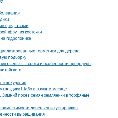
ку
болевания
здики
ми средствами
рейпфрут из косточки
 на гидропонике
ециализированные герметики для дерева
овую подборку
нник осенью — сроки и особенности процедуры
китайского
е
ы и похудения
ду гвоздику Шабо и в каком месяце
х. Зимний посев семян земляники в торфяные
совместимости деревьев и кустарников
обенности выращивания