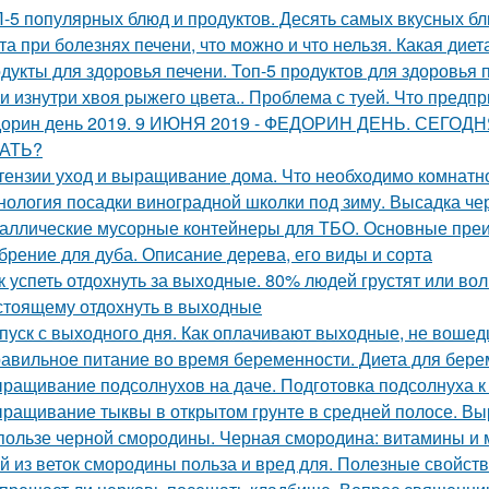
-5 популярных блюд и продуктов. Десять самых вкусных б
та при болезнях печени, что можно и что нельзя. Какая дие
дукты для здоровья печени. Топ-5 продуктов для здоровья 
уи изнутри хвоя рыжего цвета.. Проблема с туей. Что предп
орин день 2019. 9 ИЮНЯ 2019 - ФЕДОРИН ДЕНЬ. СЕГ
АТЬ?
тензии уход и выращивание дома. Что необходимо комнатно
нология посадки виноградной школки под зиму. Высадка че
аллические мусорные контейнеры для ТБО. Основные пре
брение для дуба. Описание дерева, его виды и сорта
к успеть отдохнуть за выходные. 80% людей грустят или волн
стоящему отдохнуть в выходные
пуск с выходного дня. Как оплачивают выходные, не вошед
авильное питание во время беременности. Диета для бере
ращивание подсолнухов на даче. Подготовка подсолнуха к
ращивание тыквы в открытом грунте в средней полосе. В
пользе черной смородины. Черная смородина: витамины и
й из веток смородины польза и вред для. Полезные свойст