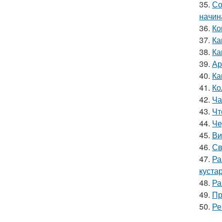
35.
Со
начин
36.
Ко
37.
Ка
38.
Ка
39.
Ар
40.
Ка
41.
Ко
42.
Ча
43.
Чт
44.
Че
45.
Ви
46.
Св
47.
Ра
куста
48.
Ра
49.
Пр
50.
Ре