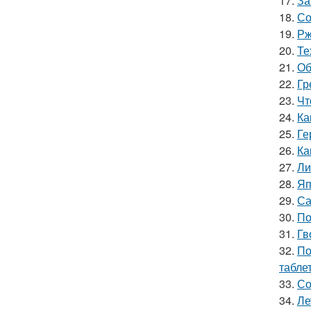
17.
За
18.
Со
19.
Рж
20.
Те
21.
Об
22.
Гр
23.
Чт
24.
Ка
25.
Ге
26.
Ка
27.
Ли
28.
Яп
29.
Са
30.
По
31.
Гв
32.
По
табле
33.
Со
34.
Ле