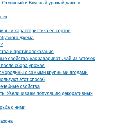
т Отличный и Вкусный урожай даже у
ешек
ины и характеристика ее сортов
арбузного джема
ю?
ства и противопоказания
е свойства, как заваривать чай из веточек
ы после сбора урожая
й смородины с самыми крупными ягодами
пользуют этот способ
лечебные свойства
ать. Увеличиваем популяцию декоративных
рьба с ними
газона