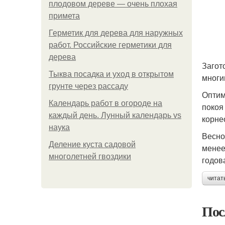
плодовом дереве — очень плохая
примета
Герметик для дерева для наружных
работ. Российские герметики для
дерева
Загот
Тыква посадка и уход в открытом
многи
грунте через рассаду
Оптим
Календарь работ в огороде на
покоя
каждый день. Лунный календарь vs
корне
наука
Весно
Деление куста садовой
менее
многолетней гвоздики
годов
читат
Пос