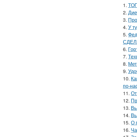
1.
ТОП
2.
Дие
3.
Про
4.
У т
5.
Фед
СДЕЛ
6.
Гор
7.
Тех
8.
Мет
9.
Удо
10.
Ка
по-на
11.
От
12.
Пр
13.
Вы
14.
Вы
15.
О 
16.
Ча