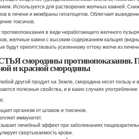
вием. Используется для растворения желчных камней. Сни
ков в печени и мембраны гепатоцитов. Облегчает выведение
ение токсинов.
 противопоказания в виде неработающего желчного пузыря
ков, желчные камни с высоким содержанием кальция (видны
ые будут препятствовать усиленному оттоку желчи из печен
ТЬЯ смородины противопоказания. По
ной и красной смородины
 любой другой продукт на Земле, смородина несет пользу и 
аются полезные свойства, и в каких случаях употребление 
а:
щает организм от шлаков и токсинов.
епляет иммунитет.
зывает лечебный эффект при заболеваниях пищеваритель
улирует свертываемость крови.