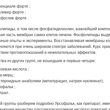
енциале форте ;
ливер форте ;
фоглив форте .
липиды, в том числе фосфатидилхолин, важнейший компонен
ая часть мембран самих клеток печени. Фосфолипиды выде
чные опыты и эксперименты. Восстанавливая мембраны кле
няются при очень широком спектре заболеваний. Курс при
ствии противопоказаний и нежелательных эффектов.
тва из других групп, не вошедшие в первые четыре:
оевая кислота ;
а-мерц ;
тероидные анаболики (метилурацил, натрия нуклеинат);
офальк ;
трал .
ой группы разберем подробно Урсофальк, как препарат, им
вующее вещество (урсодезоксихолевая кислота) помогает 