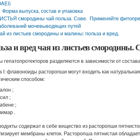
DAEI)
Форма выпуска, состав и упаковка
ИСТЬЯ смородины чай польза. Сове. Применяйте фитопре
аболеваний мочевыводящих путей
ай из листьев смородины и малины: польза и вред.
ьза и вред чая из листьев смородины. 
ы гепатопротекторов разделяются в зависимости от состава
а I: флавоноиды расторопши могут входить как натуральная
тическим способом:
алон ;
сил ;
абене ;
имар .
родукты содержат в себе вещество из расторопши пятнисто
лизирует мембраны клеток. Расторопша пятнистая обладае