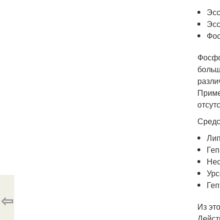
Эсс
Эсс
Фос
Фосфо
больш
разли
Приме
отсут
Средс
Лип
Геп
Нес
Урс
Геп
⇦
Из эт
Дейст