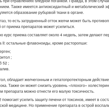
ь при отравлениях бледной поганкой. Правда, в этом слу
нием. Также имеется антиоксидантный и метаболический эф
ляется образование рубцовой ткани в органе.
таз, то есть затрудненный отток желчи может быть противоп
й от приема препаратов может усилиться.
о курс приема составляет около 4 недель, затем делают пе
а II: остальные флавоноиды, кроме расторопши:
ерген;
итол ;
 52 ;
алив.
ол, обладает желчегонным и гепатопротекторным действием
ока. Также он может снизить уровень «плохого» холестерин
м препарата можно отнести его малую токсичность.
2 помогает усилить защиту печени от токсинов, имеет в со
ской медицине. Но применение препарата в острой воспал