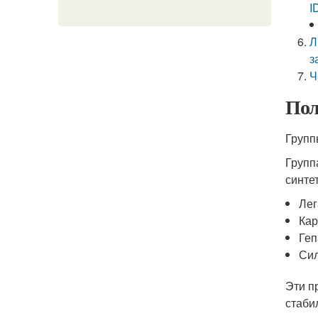
I
Л
з
Ч
Пол
Групп
Групп
синте
Лег
Кар
Геп
Сил
Эти п
стаби