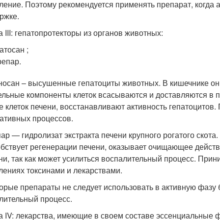
ление. Поэтому рекомендуется применять препарат, когда а
ржке.
а III: гепатопротекторы из органов животных:
атосан ;
епар.
носан – высушенные гепатоциты животных. В кишечнике он
ельные компоненты клеток всасываются и доставляются в п
е клеток печени, восстанавливают активность гепатоцитов.
ативных процессов.
ар — гидролизат экстракта печени крупного рогатого скота
бствует регенерации печени, оказывает очищающее действи
ни, так как может усилиться воспалительный процесс. Прини
лениях токсинами и лекарствами.
орые препараты не следует использовать в активную фазу б
лительный процесс.
а IV: лекарства, имеющие в своем составе эссенциальные