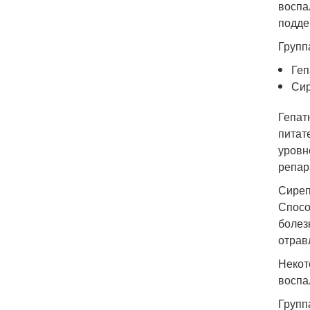
воспа
подде
Групп
Геп
Сир
Гепат
питат
уровн
репар
Сиреп
Спосо
болез
отрав
Некот
воспа
Групп