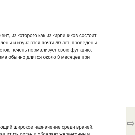
т, из которого как из кирпичиков состоит
лены и изучаются почти 50 лет, проведены
ток, печень нормализует свою функцию.
ема обычно длится около 3 месяцев при
⇨
еющий широкое назначение среди врачей.
защитить орган и обладает желчегонным