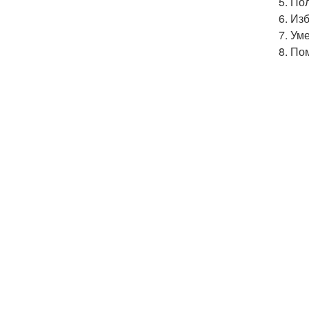
Пол
Изб
Уме
Пом