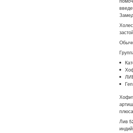
помоч
введе
Замед
Холес
засто
Обычн
Групп
Кат
Хоф
ЛИВ
Геп
Хофит
артиш
плюса
Лив 5
индий