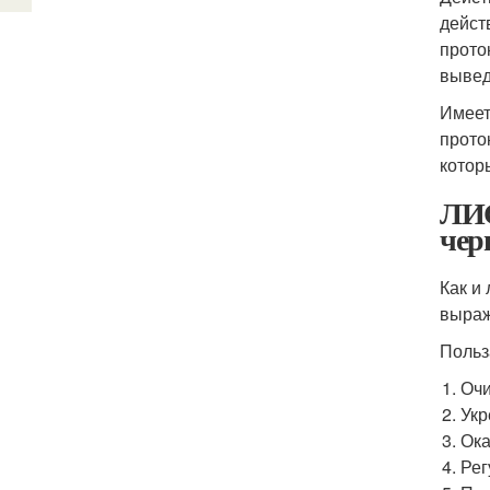
дейст
прото
вывед
Имеет
прото
котор
ЛИС
чер
Как и
выраж
Польз
Очи
Укр
Ока
Рег