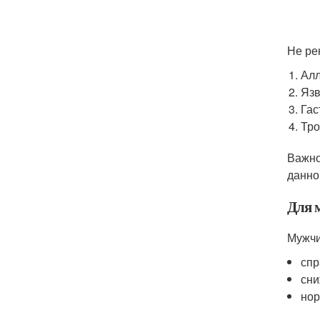
Не ре
Алл
Язв
Гас
Тро
Важно
данно
Для 
Мужчи
спр
сни
нор