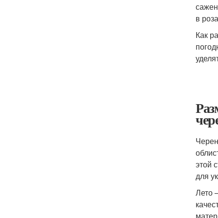
сажен
в роз
Как р
погод
уделя
Раз
чер
Черен
облис
этой 
для у
Лето 
качес
матер