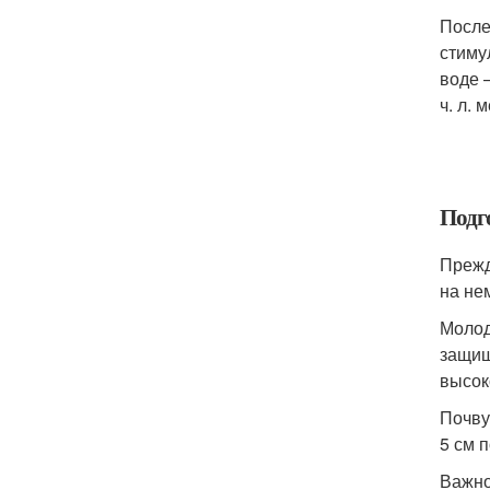
После
стиму
воде 
ч. л. 
Подг
Прежд
на не
Молод
защищ
высок
Почву
5 см 
Важно