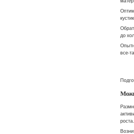
матер
Оптим
кусти
Обрат
до хо
Опытн
все-т
Подго
Можн
Размн
актив
роста.
Возни