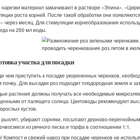
 нарезки материал замачивают в растворе «Эпина», «Цирк
ляции роста корней. После такой обработки они появляются
— через месяц. Для стимуляции корнеобразования использу
меда на 250 мл воды.
отовка участка для посадки
е чем приступить к посадке укорененных черенков, необхо
м почву. Для высадки роз подходит плодородная земля и за
ые растения должны получать все необходимые микроэлем
енными от палящего солнца. Цветоводы рекомендуют выса
орослых кустов.
 рыхлят, убирают сорняки, посыпают дерново-перегнойным г
почвосмеси из речного песка и торфа в соотношении 1:1.
! Компост и свежий навоз при посадке черенков не исполь