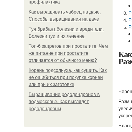
профилактика
Как выращивать чабрец на даче.
Р
Способы выращивания на даче
Р
Р
Туя брабант болезни и вредители.
Болезни туи и их лечение
Топ-6 запретов при простатите. Чем
Как
же питание при простатите
Раз
отличается от обычного меню?
Корень подсолнуха, как сушить. Как
не ошибиться при покупке корней
или при их заготовке
Черен
Выращивание рододендронов в
Размн
подмосковье. Как выглядят
увели
рододендроны
укоре
Благо