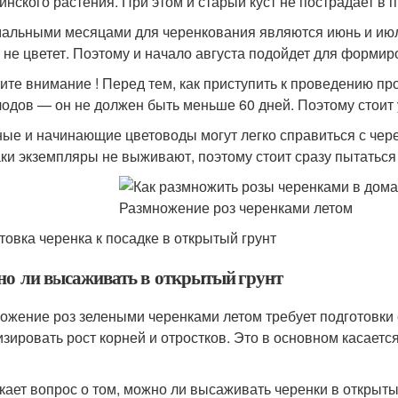
инского растения. При этом и старый куст не пострадает в
альными месяцами для черенкования являются июнь и июль, 
к не цветет. Поэтому и начало августа подойдет для формир
ите внимание ! Перед тем, как приступить к проведению про
лодов — он не должен быть меньше 60 дней. Поэтому стоит
ые и начинающие цветоводы могут легко справиться с чер
аки экземпляры не выживают, поэтому стоит сразу пытаться
товка черенка к посадке в открытый грунт
о ли высаживать в открытый грунт
ожение роз зелеными черенками летом требует подготовки
изировать рост корней и отростков. Это в основном касаетс
кает вопрос о том, можно ли высаживать черенки в открыт