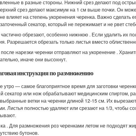
вленные в разные стороны. Нижний срез делают под острым
Верхний срез делают максимум на 1 см выше почки. Он може
 не влияет на степень укоренения черенка. Важно сделать е
 заточенный секатор, который не пережимает и не рвет стеб
 частично обрезают, особенно нижнюю . Если удалить их по
ия. Разрешается обрезать только листья вместо облиственн
 после нарезки черенки отправляют на укоренение . Храни
ательно, иначе они высохнут.
говая инструкция по размножению
е утро — самое благоприятное время для заготовки черенко
й секатор или нож обрабатывают медицинским спиртом, ра
 выбранные ветки на черенки длиной 12-15 см. Их вырезают
ми. Листья полностью удаляют или срезают на 1/3, чтобы с
ывают.
ка . Для размножения роз черенками летом не подходят ж
сутствию бутонов.