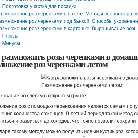
Подготовка участка для посадки
азмножение роз черенками в пакете. Методы осеннего раз
азмножение роз черенками под банкой. Способы укоренени
азмножение роз черенками в картошке. Выращивание розы
Плюсы
Минусы
 размножить розы черенками в домашн
множение роз черенками летом
кование роз летом в открытом грунте
ожение роз с помощью черенкования является самым поп
чения количества саженцев. В летний период такой метод ос
ниться и развиться до холодов, что точно позволит сохранит
даря такому методу можно получить новый кустик роз, кото