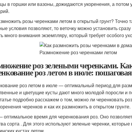
цы в горшки или вазоны, дожидаются укоренения, а потом 
арий.
азмножить розы черенками летом в открытый грунт? Точно та
ные условия позволяют, то веточку можно установить сразу 
ть много внимания экземпляру, который требует особого ух
множение роз зелеными черенками. Ка
енкование роз летом в июле: пошагова
кование роз летом в июле — оптимальный период для разм
твенные и цветущие кусты дают много молодой поросли и п
статье подробно расскажем о том, можно ли черенковать ро
коренения черенков и как их размножить в открытом грунте.
— оптимальное время для черенкования роз. Оно позволяет
тва сорта . Для этого используют зеленые черенки, которы
инских кустах летом.