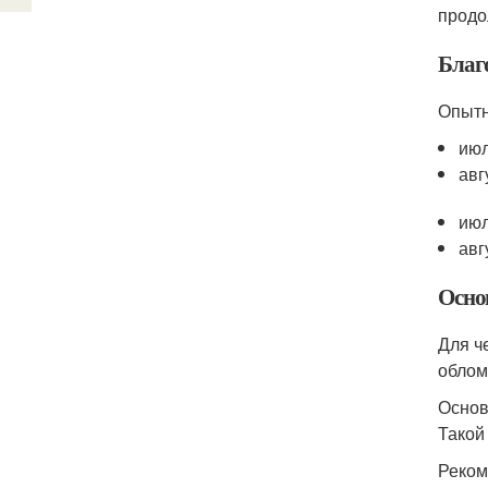
продо
Благ
Опытн
июл
авг
июл
авг
Осно
Для ч
облом
Основ
Такой
Реком