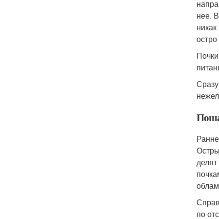
напра
нее. 
никак
остро
Почки
питан
Сразу
нежел
Поша
Ранне
Остры
делят
почка
облам
Справ
по от