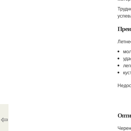
Трудн
успев
Преи
Летне
мол
уда
лег
кус
Недос
Опти
⇦
Черен