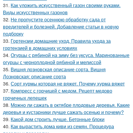
31.
Как уложить искусственный газон своими руками.
Виды искусственных газонов
32.
Не пропустите осеннюю обработку сада от
вредителей и болезней. Добавление статьи в новую
подборку
33.
Гортензии домашние уход. Правила ухода за
гортензией в домашних условиях
34.
Огурцы с рябиной на зиму без уксуса. Маринованные
огурцы с черноплодной рябиной и мелиссой
35.
Вишня лозновская описание сорта. Вишня
Лозновская: описание сорта
36.
Сорт хурмы которая не вяжет. Почему хурма вяжет
37.
Компресс с горчицей с медом. Рецепт медово
горчичных лепешек
38.
Можно ли сажать в октябре плодовые деревья. Какие
деревья и кустарники лучше сажать осенью и почему?
39.
Какой дом строить лучше. Бетонные блоки
40.
Как вырастить дома киви из семян. Процедура