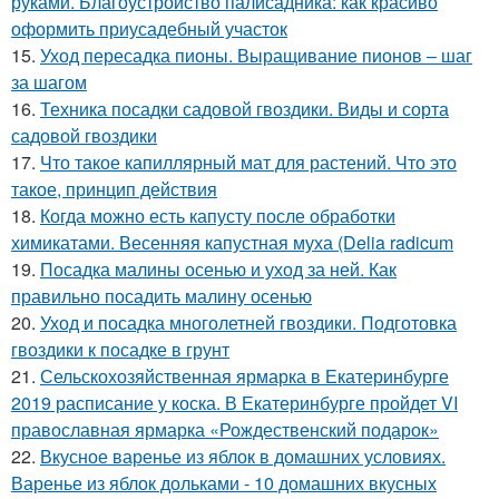
руками. Благоустройство палисадника: как красиво
оформить приусадебный участок
15.
Уход пересадка пионы. Выращивание пионов – шаг
за шагом
16.
Техника посадки садовой гвоздики. Виды и сорта
садовой гвоздики
17.
Что такое капиллярный мат для растений. Что это
такое, принцип действия
18.
Когда можно есть капусту после обработки
химикатами. Весенняя капустная муха (Delia radicum
19.
Посадка малины осенью и уход за ней. Как
правильно посадить малину осенью
20.
Уход и посадка многолетней гвоздики. Подготовка
гвоздики к посадке в грунт
21.
Сельскохозяйственная ярмарка в Екатеринбурге
2019 расписание у коска. В Екатеринбурге пройдет VI
православная ярмарка «Рождественский подарок»
22.
Вкусное варенье из яблок в домашних условиях.
Варенье из яблок дольками - 10 домашних вкусных