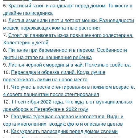
5.
Красивый газон и ландшафт перед домом. Тонкости в
дизайне палисадника
6.
Листья изменили цвет и летают мошки. Разновидности
мошек, поражающих комнатные растения
7.
Стоит ли паниковать из-за повышенного холестерина.
Холестерин у детей
8.
Питание при беременности в первом. Особенности
диеты на этапе вынашивания ребенка
9.
Листья черной смородины в чай. Полезные свойства
10.
Пересадка и обрезка лилий. Когда лучше
пересаживать лилии на новое место
11.
Что учесть после стентирования в пожилом возрасте.
4 совета пациентам после стентирования
12.
11 сентября 2022 года. Что ждать от муниципальных
довыборов в Петербурге в 2022 году
13.
Гвоздика турецкая садовая многолетняя. Виды и
сорта многолетних гвоздик: фото и описание цветов
14.
Как украсить палисадник перед домом своими