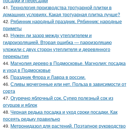
посадки и пересадки
41.
Технология производства тротуарной плитки в
домашних условиях. Какая тротуарная плитка лучше?
42.
Рябинник народный праздник. Рябинник: народные
приметы
43.
Нужен ли зазор между утеплителем и
гидроизоляцией. Вторая ошибка — пароизоляцию
уложили с двух сторон утеплителя и деревянного
перекрытия
44.
Магнолия дерево в Подмосковье. Магнолия: посадка
и уход в Подмосковье
45.
Праздник Флора и Лавра в россии.
46.
Сливы мочегонные или нет. Польза в зависимости от
сорта
47.
Огуречно яблочный сок. Супер полезный сок из
огурцов и яблок
48.
Черная редька посадка и уход сроки посадки. Как
посеять редьку правильно
49.
Метронидазол для растений. Поэтапное руководство