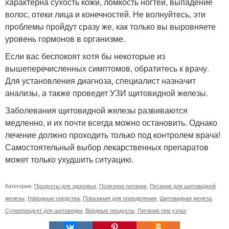
характерна сухость кожи, ломкость ногтей, выпадение
волос, отеки лица и конечностей. Не волнуйтесь, эти
проблемы пройдут сразу же, как только вы выровняете
уровень гормонов в организме.
Если вас беспокоят хотя бы некоторые из
вышеперечисленных симптомов, обратитесь к врачу.
Для установления диагноза, специалист назначит
анализы, а также проведет УЗИ щитовидной железы.
Заболевания щитовидной железы развиваются
медленно, и их почти всегда можно остановить. Однако
лечение должно проходить только под контролем врача!
Самостоятельный выбор лекарственных препаратов
может только ухудшить ситуацию.
Категории:
Продукты для здоровья
,
Полезное питание
,
Питание для щитовидной
железы
,
Народные средства
,
Показания для определения
,
Щитовидная железа
,
Суперпродукт для щитовидки
,
Вредные продукты
,
Питание при узлах