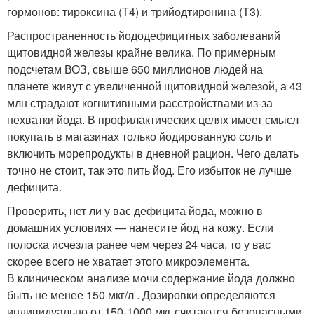
гормонов: тироксина (Т4) и трийодтиронина (Т3).
Распространенность йододефицитных заболеваний
щитовидной железы крайне велика. По примерным
подсчетам ВОЗ, свыше 650 миллионов людей на
планете живут с увеличенной щитовидной железой, а 43
млн страдают когнитивными расстройствами из-за
нехватки йода. В профилактических целях имеет смысл
покупать в магазинах только йодированную соль и
включить морепродукты в дневной рацион. Чего делать
точно не стоит, так это пить йод. Его избыток не лучше
дефицита.
Проверить, нет ли у вас дефицита йода, можно в
домашних условиях — нанесите йод на кожу. Если
полоска исчезла ранее чем через 24 часа, то у вас
скорее всего не хватает этого микроэлемента.
В клиническом анализе мочи содержание йода должно
быть не менее 150 мкг/л . Дозировки определяются
индивидуально от 150-1000 мкг считаются безопасными,