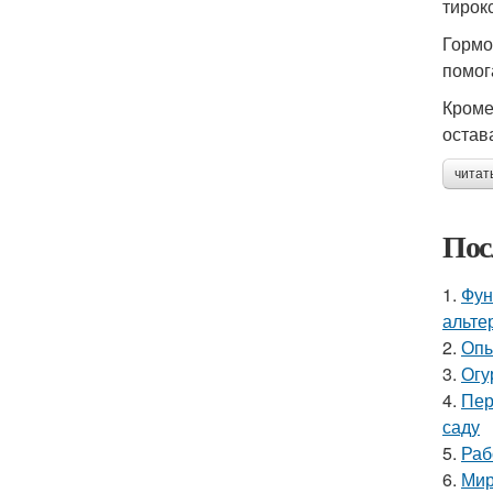
тирок
Гормо
помог
Кроме
остав
читат
Пос
1.
Фун
альте
2.
Опы
3.
Огу
4.
Пер
саду
5.
Раб
6.
Мир