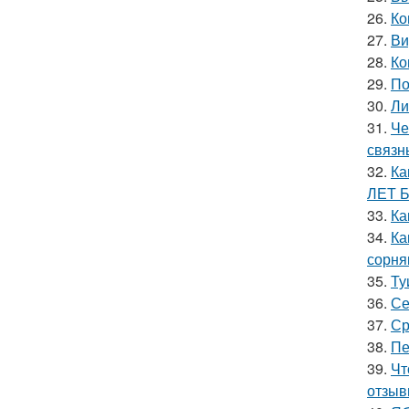
26.
Ко
27.
Ви
28.
Ко
29.
По
30.
Ли
31.
Че
связн
32.
Ка
ЛЕТ 
33.
Ка
34.
Ка
сорня
35.
Ту
36.
Се
37.
Ср
38.
Пе
39.
Чт
отзыв