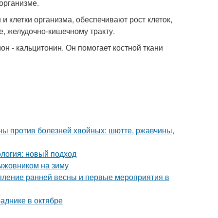
организме.
и клетки организма, обеспечивают рост клеток,
е, желудочно-кишечному тракту.
н - кальцитонин. Он помогает костной ткани
ы против болезней хвойных: шютте, ржавчины,
логия: новый подход
ыжовником на зиму
упление ранней весны и первые мероприятия в
аднике в октябре