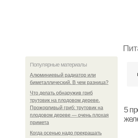
Пит
Популярные материалы
Алюминиевый радиатор или
биметаллический. В чем разница?
Что делать обнаружив гриб
трутовик на плодовом дереве.
Прожорливый гриб: трутовик на
5 п
плодовом дереве — очень плохая
жел
примета
Когда осенью надо прекращать