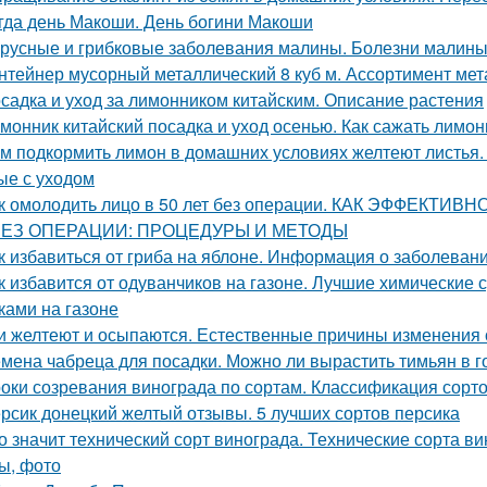
гда день Макоши. День богини Макоши
русные и грибковые заболевания малины. Болезни малины 
нтейнер мусорный металлический 8 куб м. Ассортимент мета
садка и уход за лимонником китайским. Описание растения
монник китайский посадка и уход осенью. Как сажать лимо
м подкормить лимон в домашних условиях желтеют листья.
ые с уходом
к омолодить лицо в 50 лет без операции. КАК ЭФФЕКТИ
БЕЗ ОПЕРАЦИИ: ПРОЦЕДУРЫ И МЕТОДЫ
к избавиться от гриба на яблоне. Информация о заболеван
к избавится от одуванчиков на газоне. Лучшие химические 
ками на газоне
и желтеют и осыпаются. Естественные причины изменения 
мена чабреца для посадки. Можно ли вырастить тимьян в 
оки созревания винограда по сортам. Классификация сорт
рсик донецкий желтый отзывы. 5 лучших сортов персика
о значит технический сорт винограда. Технические сорта ви
ы, фото