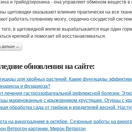
сина и трийодтиронина - она управляет обменом веществ в 
ны щитовидки оказывают влияние практически на все ткани 
ают работать головному мозгу, сердечно-сосудистой систем
 того, в щитовидной железе вырабатывается еще один гормо
аться крепкой и помогает ей восстанавливаться.
ь дальше →
ледние обновления на сайте:
гициды для хвойных растений. Какие фунгициды эффективн
рнариоза и фузариоза?
т лечения гастроэзофагеальной рефлюксной болезни. Этио
рцы маринованные с крыжовником хрустящие. Огурцы с кр
вая обработка сада от грибков и вредителей весной. Наст
ота на винограднике в октябре. Сезонные работы на виногр
он Ветрогон картинки. Мирон Ветрогон