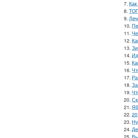
7.
Как
8.
ТОП
9.
Леч
10.
Пе
11.
Че
12.
Ка
13.
Зи
14.
Ид
15.
Ка
16.
Чт
17.
Ра
18.
За
19.
Чт
20.
Ск
21.
Яб
22.
20
23.
Ну
24.
Де
25.
Вы