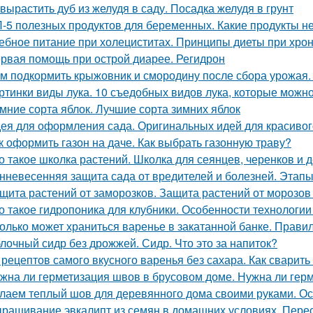
 вырастить дуб из желудя в саду. Посадка желудя в грунт
-5 полезных продуктов для беременных. Какие продукты 
ебное питание при холециститах. Принципы диеты при хро
рвая помощь при острой диарее. Регидрон
м подкормить крыжовник и смородину после сбора урожая.
ртинки виды лука. 10 съедобных видов лука, которые можн
мние сорта яблок. Лучшие сорта зимних яблок
ея для оформления сада. Оригинальных идей для красивог
к оформить газон на даче. Как выбрать газонную траву?
о такое школка растений. Школка для сеянцев, черенков и 
нневесенняя защита сада от вредителей и болезней. Этапы
щита растений от заморозков. Защита растений от морозо
о такое гидропоника для клубники. Особенности технологии
олько может храниться варенье в закатанной банке. Прави
лочный сидр без дрожжей. Сидр. Что это за напиток?
 рецептов самого вкусного варенья без сахара. Как сварить
жна ли герметизация швов в брусовом доме. Нужна ли герм
лаем теплый шов для деревянного дома своими руками. О
ращивание эвкалипт из семян в домашних условиях. Перес