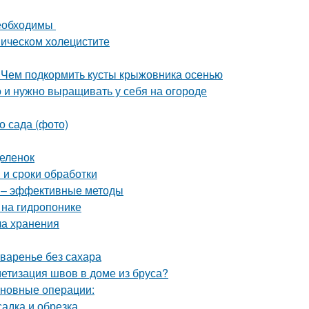
необходимы
ническом холецистите
 Чем подкормить кусты крыжовника осенью
о и нужно выращивать у себя на огороде
о сада (фото)
деленок
 и сроки обработки
в – эффективные методы
 на гидропонике
ла хранения
 варенье без сахара
етизация швов в доме из бруса?
сновные операции:
адка и обрезка