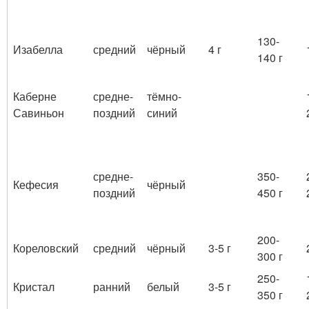
130-
Изабелла
средний
чёрный
4 г
140 г
Каберне
средне-
тёмно-
Савиньон
поздний
синий
средне-
350-
Кефесия
чёрный
поздний
450 г
200-
Кореловский
средний
чёрный
3-5 г
300 г
250-
Кристал
ранний
белый
3-5 г
350 г