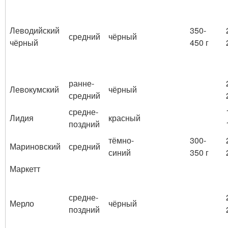
Леводийский
350-
средний
чёрный
чёрный
450 г
ранне-
Левокумский
чёрный
средний
средне-
Лидия
красный
поздний
тёмно-
300-
Мариновский
средний
синий
350 г
Маркетт
средне-
Мерло
чёрный
поздний