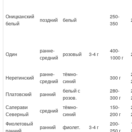
Оницканский
250-
поздний
белый
белый
350
ранне-
400-
Один
розовый
3-4 г
средний
1000 г
ранне-
тёмно-
Неретинский
300 г
средний
синий
белый с
280-
Платовский
ранний
розов.
300 г
Саперави
тёмно-
150-
средний
Северный
синий
200 г
Фиолетовый
200-
ранний
фиолет.
3-4 г
ранний
250 г