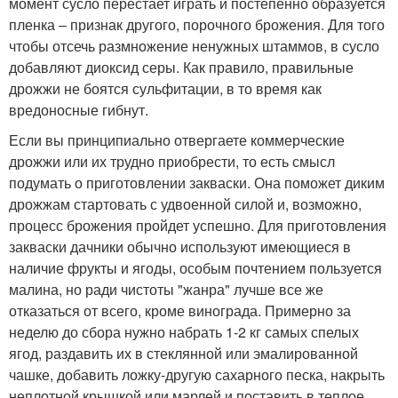
момент сусло перестает играть и постепенно образуется
пленка – признак другого, порочного брожения. Для того
чтобы отсечь размножение ненужных штаммов, в сусло
добавляют диоксид серы. Как правило, правильные
дрожжи не боятся сульфитации, в то время как
вредоносные гибнут.
Если вы принципиально отвергаете коммерческие
дрожжи или их трудно приобрести, то есть смысл
подумать о приготовлении закваски. Она поможет диким
дрожжам стартовать с удвоенной силой и, возможно,
процесс брожения пройдет успешно. Для приготовления
закваски дачники обычно используют имеющиеся в
наличие фрукты и ягоды, особым почтением пользуется
малина, но ради чистоты "жанра" лучше все же
отказаться от всего, кроме винограда. Примерно за
неделю до сбора нужно набрать 1-2 кг самых спелых
ягод, раздавить их в стеклянной или эмалированной
чашке, добавить ложку-другую сахарного песка, накрыть
неплотной крышкой или марлей и поставить в теплое