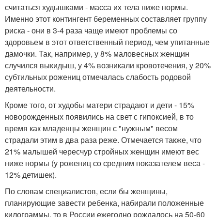
считаться худышками - масса их тела ниже нормы.
Именно этот контингент беременных составляет группу
риска - они в 3-4 раза чаще имеют проблемы со
здоровьем в этот ответственный период, чем упитанные
дамочки. Так, например, у 8% маловесных женщин
случился выкидыш, у 4% возникали кровотечения, у 20%
субтильных рожениц отмечалась слабость родовой
деятельности.
Кроме того, от худобы матери страдают и дети - 15%
новорожденных появились на свет с гипоксией, в то
время как младенцы женщин с "нужным" весом
страдали этим в два раза реже. Отмечается также, что
21% малышей чересчур стройных женщин имеют вес
ниже нормы (у рожениц со средним показателем веса -
12% детишек).
По словам специалистов, если бы женщины,
планирующие завести ребенка, набирали положенные
килограммы, то в России ежегодно рождалось на 50-60