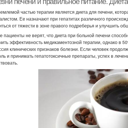
езни печени и правильное питание. Диета
емлемой частью терапии является диета для печени, котор
алистом. Ее назначают при гепатитах различного происхожд
иться от тяжести в зоне правого подреберья и улучшить об
е пациенты не верят, что диета при больной печени спосо
чить эффективность медикаментозной терапии, однако в 50
ссия клинических признаков болезни. Если человек продолж
оль и принимать гепатотоксичные препараты, успех в лече
ствовать.