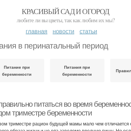
КРАСИВЫЙ САД И ОГОРОД
любите ли вы цветы, так как любим их мы?
главная
новости
статьи
ания в перинатальный период
Питание при
Питания при
Правил
беременности
беременности
 правильно питаться во время беременнос
дом триместре беременности
вом триместре рацион будущей мамы мало чем отличается 
вого образа жизни и не ела заведомо вредную пищу. Но ес