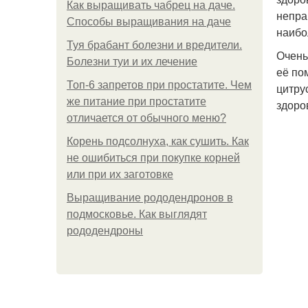
Как выращивать чабрец на даче.
непра
Способы выращивания на даче
наибо
Туя брабант болезни и вредители.
Очень
Болезни туи и их лечение
её по
Топ-6 запретов при простатите. Чем
цитру
же питание при простатите
здоро
отличается от обычного меню?
Корень подсолнуха, как сушить. Как
не ошибиться при покупке корней
или при их заготовке
Выращивание рододендронов в
подмосковье. Как выглядят
рододендроны