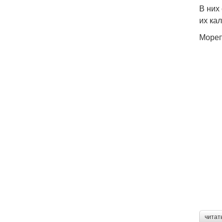
В них
их ка
Мореп
читат