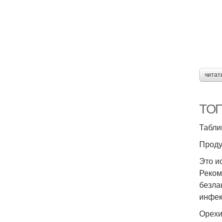
читат
ТОП
Табли
Проду
Это и
Реком
безла
инфек
Орех