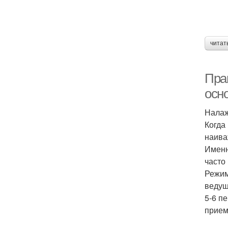
читат
Пра
осн
Налаж
Когда
наива
Именн
часто
Режим
ведущ
5-6 п
прием