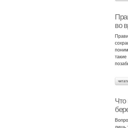
Пра
во 
Прави
сохра
поним
такие
позаб
читат
Что
бер
Вопро
лишь 