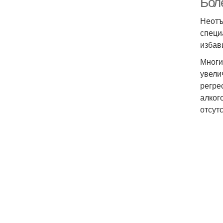
Бол
Неотъ
специ
избав
Многи
увели
регре
алког
отсут