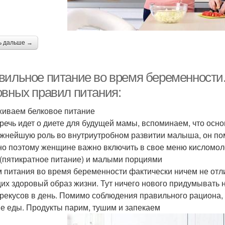
ь дальше →
вильное питание во время беременности.
овных правил питания:
иваем белковое питание
 речь идет о диете для будущей мамы, вспоминаем, что основ
жнейшую роль во внутриутробном развитии малыша, он по
о поэтому женщине важно включить в свое меню кисломол
 (пятикратное питание) и малыми порциями
 питания во время беременности фактически ничем не отли
их здоровый образ жизни. Тут ничего нового придумывать н
ерекусов в день. Помимо соблюдения правильного рациона,
е еды. Продукты парим, тушим и запекаем