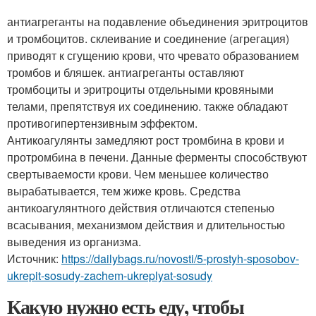
антиагреганты на подавление объединения эритроцитов
и тромбоцитов. склеивание и соединение (агрегация)
приводят к сгущению крови, что чревато образованием
тромбов и бляшек. антиагреганты оставляют
тромбоциты и эритроциты отдельными кровяными
телами, препятствуя их соединению. также обладают
противогипертензивным эффектом.
Антикоагулянты замедляют рост тромбина в крови и
протромбина в печени. Данные ферменты способствуют
свертываемости крови. Чем меньшее количество
вырабатывается, тем жиже кровь. Средства
антикоагулянтного действия отличаются степенью
всасывания, механизмом действия и длительностью
выведения из организма.
Источник:
https://dailybags.ru/novosti/5-prostyh-sposobov-
ukrepit-sosudy-zachem-ukreplyat-sosudy
Какую нужно есть еду, чтобы