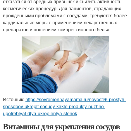
отказаться от вредных привычек и снизить активность
косметических процедур. Для пациентов, страдающих
врождёнными проблемами с сосудами, требуются более
кардинальные меры с применением лекарственных
препаратов и ношением компрессионного белья.
Источник:
https://sovremennayamama.ru/novosti/5-prostyh-
sposobov-ukrepit-sosudy-kakie-produkty-nuzhno-
upotreblyat-dlya-ukrepleniya-stenok
Витамины для укрепления сосудов