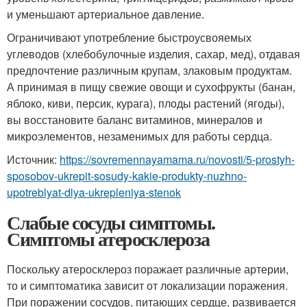
и уменьшают артериальное давление.
Ограничивают употребление быстроусвояемых
углеводов (хлебобулочные изделия, сахар, мед), отдавая
предпочтение различным крупам, злаковым продуктам.
А принимая в пищу свежие овощи и сухофрукты (банан,
яблоко, киви, персик, курага), плоды растений (ягоды),
вы восстановите баланс витаминов, минералов и
микроэлементов, незаменимых для работы сердца.
Источник:
https://sovremennayamama.ru/novosti/5-prostyh-
sposobov-ukrepit-sosudy-kakie-produkty-nuzhno-
upotreblyat-dlya-ukrepleniya-stenok
Слабые сосуды симптомы.
Симптомы атеросклероза
Поскольку атеросклероз поражает различные артерии,
то и симптоматика зависит от локализации поражения.
При поражении сосудов, питающих сердце, развивается