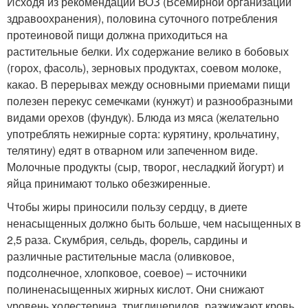
Исходя из рекомендации ВОЗ (Всемирной организации
здравоохранения), половина суточного потребления
протеиновой пищи должна приходиться на
растительные белки. Их содержание велико в бобовых
(горох, фасоль), зерновых продуктах, соевом молоке,
какао. В перерывах между основными приемами пищи
полезен перекус семечками (кунжут) и разнообразными
видами орехов (фундук). Блюда из мяса (желательно
употреблять нежирные сорта: курятину, крольчатину,
телятину) едят в отварном или запеченном виде.
Молочные продукты (сыр, творог, несладкий йогурт) и
яйца принимают только обезжиренные.
Чтобы жиры приносили пользу сердцу, в диете
ненасыщенных должно быть больше, чем насыщенных в
2,5 раза. Скумбрия, сельдь, форель, сардины и
различные растительные масла (оливковое,
подсолнечное, хлопковое, соевое) – источники
полиненасыщенных жирных кислот. Они снижают
уровень холестерина, триглицеридов, разжижают кровь