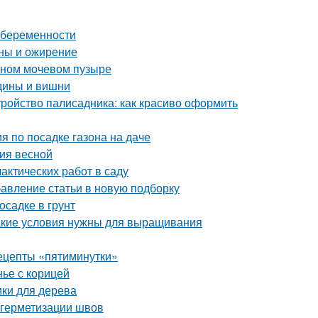
 беременности
ны и ожирение
ивном мочевом пузыре
одины и вишни
тройство палисадника: как красиво оформить
я по посадке газона на даче
ния весной
актических работ в саду
бавление статьи в новую подборку
осадке в грунт
акие условия нужны для выращивания
рецепты «пятиминутки»
нье с корицей
ики для дерева
 герметизации швов