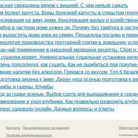
асная смородина рядом с вишней. С чем нельзя сажать
м болеет капуста. Виды болезней капусты в открытом грунт
нсервация на зиму дома. Консервация жилых и хозяйствен
мбур в частном доме нужен ли. Почему без тамбура в частн
к вырастить дома киви из семян. Процедура посадки и пере
хнология производства тротуарной плитки в домашних усло
ан-чай применение в народной медицине рецепты. Сбор и 
 сушилка корвет. Универсальная сушильная установка неп
рень подсолнуха, как сушить. Как не ошибиться при покупке
мние напитки без алкоголя. Греемся со вкусом. Топ-5 беза
дготовка дерена к зиме. Дерен уход осенью подготовка к з
умбы и газоны. Клумбы
од за годжи осенью. Выбор сорта для выращивания в сред
змножение и уход клубники. Как правильно разводить клубн
прос садоводу онлайн. Дачные вопросы и ответы
Контакты
Пользовательское соглашение
Обратная св
Политика конфидециальности
Копирование раз