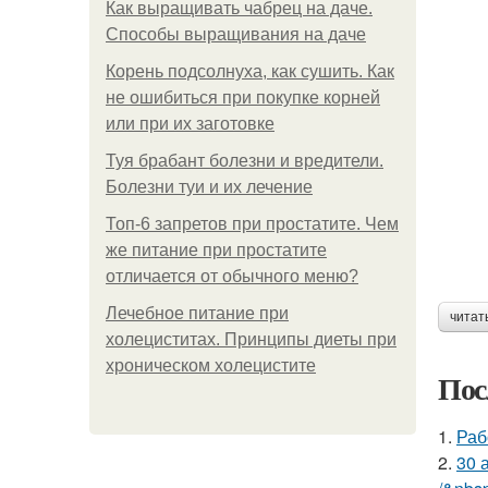
Как выращивать чабрец на даче.
Способы выращивания на даче
Корень подсолнуха, как сушить. Как
не ошибиться при покупке корней
или при их заготовке
Туя брабант болезни и вредители.
Болезни туи и их лечение
Топ-6 запретов при простатите. Чем
же питание при простатите
отличается от обычного меню?
Лечебное питание при
читат
холециститах. Принципы диеты при
хроническом холецистите
Пос
1.
Раб
2.
30 