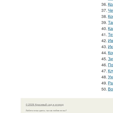
36.
Кр
37.
Че
38.
Ко
39.
Та
40.
Ка
41.
Те
42.
Ив
43.
Ик
44.
Ко
45.
Зи
46.
По
47.
Кл
48.
Ух
49.
Ра
50.
Во
© 2026 Красивый сад и огород
Любите ли вы цветы, так как любим их мы?