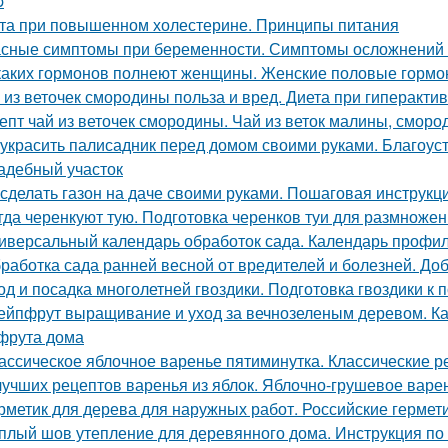
p
та при повышенном холестерине. Принципы питания
сные симптомы при беременности. Симптомы осложнений
каких гормонов полнеют женщины. Женские половые гормо
 из веточек смородины польза и вред. Диета при гиперакт
епт чай из веточек смородины. Чай из веток малины, смор
 украсить палисадник перед домом своими руками. Благоус
адебный участок
 сделать газон на даче своими руками. Пошаговая инструкци
гда черенкуют тую. Подготовка черенков туи для размноже
иверсальный календарь обработок сада. Календарь профил
работка сада ранней весной от вредителей и болезней. До
од и посадка многолетней гвоздики. Подготовка гвоздики к п
ейпфрут выращивание и уход за вечнозеленым деревом. К
фрута дома
ассическое яблочное варенье пятиминутка. Классические 
лучших рецептов варенья из яблок. Яблочно-грушевое варе
рметик для дерева для наружных работ. Российские гермет
плый шов утепление для деревянного дома. Инструкция по