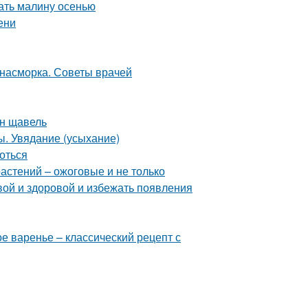
ать малину осенью
ени
т насморка. Советы врачей
ен щавель
ы. Увядание (усыхание)
роться
астений – ожоговые и не только
вой и здоровой и избежать появления
е варенье – классический рецепт с