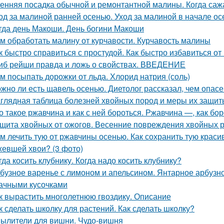
енняя посадка обычной и ремонтантной малины. Когда саж
од за малиной ранней осенью. Уход за малиной в начале ос
гда день Макоши. День богини Макоши
м обработать малину от курчавости. Курчавость малины
к быстро справиться с простудой. Как быстро избавиться о
иб рейши правда и ложь о свойствах. ВВЕДЕНИЕ
м посыпать дорожки от льда. Хлорид натрия (соль)
жно ли есть щавель осенью. Диетолог рассказал, чем опас
глядная таблица болезней хвойных пород и меры их защит
о такое ржавчина и как с ней бороться. Ржавчина —, как бо
щита хвойных от ожогов. Весенние повреждения хвойных р
м лечить тую от ржавчины осенью. Как сохранить тую краси
евшей хвои? (3 фото)
гда косить клубнику. Когда надо косить клубнику?
бузное варенье с лимоном и апельсином. Янтарное арбузно
ачными кусочками
к вырастить многолетнюю гвоздику. Описание
к сделать школку для растений. Как сделать школку?
ылители для вишни. Чудо-вишня