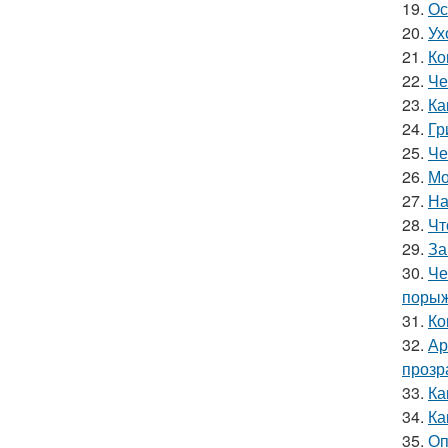
19.
Ос
20.
Ух
21.
Ко
22.
Че
23.
Ка
24.
Гр
25.
Че
26.
Мо
27.
На
28.
Чт
29.
За
30.
Че
порыж
31.
Ко
32.
Ар
прозр
33.
Ка
34.
Ка
35.
Оп