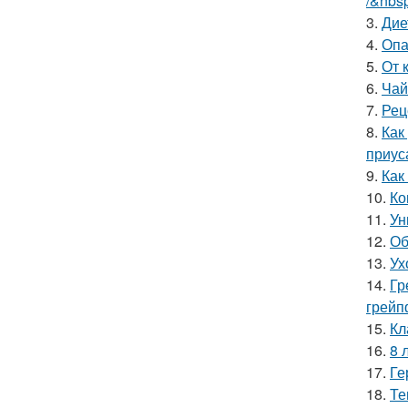
/&nbs
3.
Дие
4.
Опа
5.
От 
6.
Чай
7.
Рец
8.
Как
приус
9.
Как
10.
Ко
11.
Ун
12.
Об
13.
Ух
14.
Гр
грейп
15.
Кл
16.
8 
17.
Ге
18.
Те