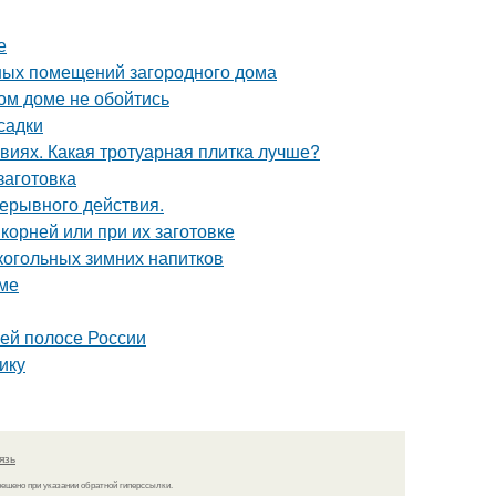
е
ных помещений загородного дома
ом доме не обойтись
садки
виях. Какая тротуарная плитка лучше?
заготовка
рерывного действия.
 корней или при их заготовке
лкогольных зимних напитков
име
ней полосе России
ику
язь
решено при указании обратной гиперссылки.