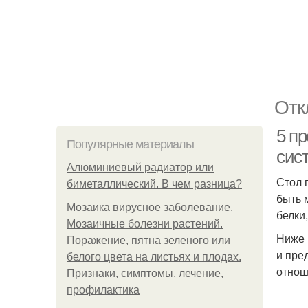
Отк
5 п
Популярные материалы
сис
Алюминиевый радиатор или
Стол 
биметаллический. В чем разница?
быть 
Мозаика вирусное заболевание.
белки
Мозаичные болезни растений.
Ниже 
Поражение, пятна зеленого или
и пре
белого цвета на листьях и плодах.
отнош
Признаки, симптомы, лечение,
профилактика