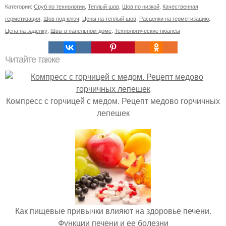
Категории:
Сруб по технологии
,
Теплый шов
,
Шов по низкой
,
Качественная
герметизация
,
Шов под ключ
,
Цены на теплый шов
,
Расценки на герметизацию
,
Цена на заделку
,
Швы в панельном доме
,
Технологические нюансы
Читайте также
Компресс с горчицей с медом. Рецепт медово горчичных
лепешек
Как пищевые привычки влияют на здоровье печени.
Функции печени и ее болезни