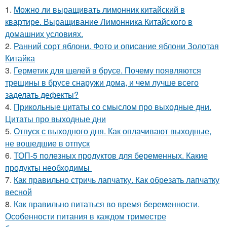
1.
Можно ли выращивать лимонник китайский в
квартире. Выращивание Лимонника Китайского в
домашних условиях.
2.
Ранний сорт яблони. Фото и описание яблони Золотая
Китайка
3.
Герметик для щелей в брусе. Почему появляются
трещины в брусе снаружи дома, и чем лучше всего
заделать дефекты?
4.
Прикольные цитаты со смыслом про выходные дни.
Цитаты про выходные дни
5.
Отпуск с выходного дня. Как оплачивают выходные,
не вошедшие в отпуск
6.
ТОП-5 полезных продуктов для беременных. Какие
продукты необходимы
7.
Как правильно стричь лапчатку. Как обрезать лапчатку
весной
8.
Как правильно питаться во время беременности.
Особенности питания в каждом триместре