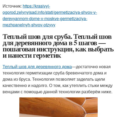
Источник:
https://krasivyj-
ogorod.zelynyjsad.info/stati/germetizaciya-shvov-v-
derevyannom-dome-v-moskve-germetizaciya-
mezhpanelnyh-shvov-otzyvy
Теплый шов для сруба. Теплый шов
для деревянного дома в 5 шагов —
пошаговая инструкция, как выбрать
и нанести герметик
Теплый шов для деревянного дома
—достаточно новая
технология герметизации сруба бревенчатого дома и
дома из бруса. Технология позволяет заделать щели
качественно и надолго. О том, как утеплить стыки между
венцами с помощью данной технологии разберём ниже.