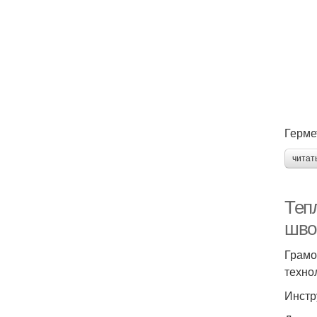
Герме
читат
Теп
шво
Грамо
техно
Инстр