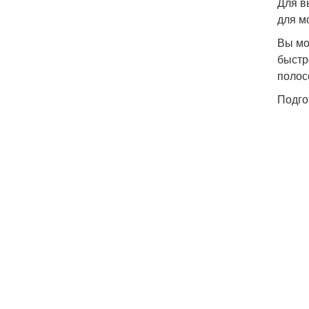
Для в
для м
Вы мо
быстр
полос
Подго