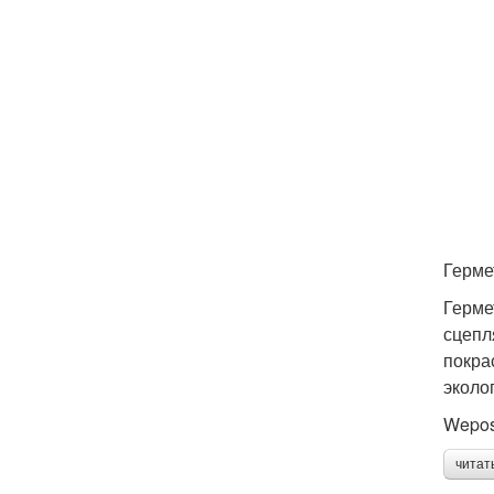
Герме
Герме
сцепл
покра
эколо
Wepos
читат