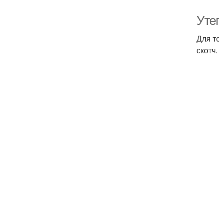
Уте
Для т
скотч.