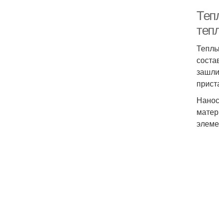
Теп
теп
Теплы
соста
зашли
прист
Нанос
матер
элеме