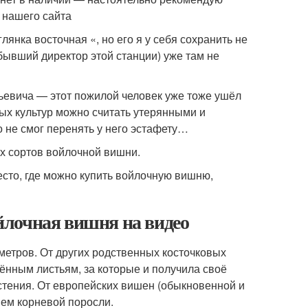
 нашего сайта
нка восточная «, но его я у себя сохранить не
(бывший директор этой станции) уже там не
ьевича — этот пожилой человек уже тоже ушёл
х культур можно считать утерянными и
о не смог перенять у него эстафету…
их сортов войлочной вишни.
сто, где можно купить войлочную вишню,
йлочная вишня на видео
етров. От других родственных косточковых
ённым листьям, за которые и получила своё
стения. От европейских вишен (обыкновенной и
ием корневой поросли.