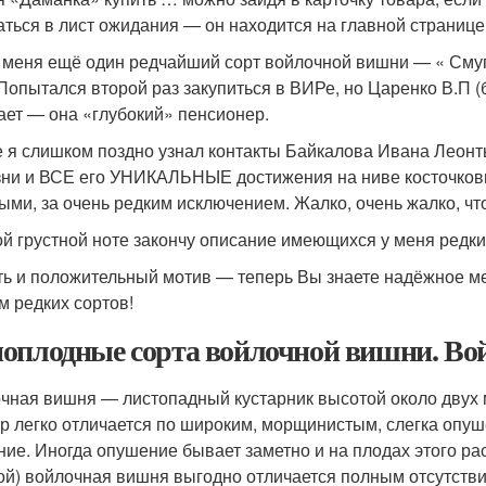
аться в лист ожидания — он находится на главной странице
 меня ещё один редчайший сорт войлочной вишни — « Смугля
 Попытался второй раз закупиться в ВИРе, но Царенко В.П 
ает — она «глубокий» пенсионер.
е я слишком поздно узнал контакты Байкалова Ивана Леонт
зни и ВСЕ его УНИКАЛЬНЫЕ достижения на ниве косточковы
ыми, за очень редким исключением. Жалко, очень жалко, чт
ой грустной ноте закончу описание имеющихся у меня редк
ть и положительный мотив — теперь Вы знаете надёжное ме
м редких сортов!
оплодные сорта войлочной вишни. Во
чная вишня — листопадный кустарник высотой около двух м
ур легко отличается по широким, морщинистым, слегка опуш
ние. Иногда опушение бывает заметно и на плодах этого ра
ой) войлочная вишня выгодно отличается полным отсутств