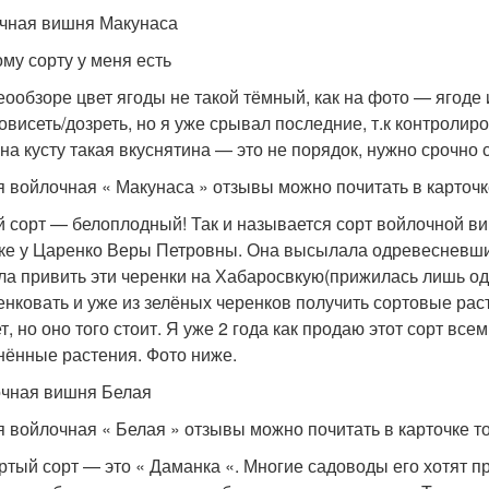
чная вишня Макунаса
ому сорту у меня есть
еообзоре цвет ягоды не такой тёмный, как на фото — ягод
овисеть/дозреть, но я уже срывал последние, т.к контроли
 на кусту такая вкуснятина — это не порядок, нужно срочно с
 войлочная « Макунаса » отзывы можно почитать в карточ
й сорт — белоплодный! Так и называется сорт войлочной 
ке у Царенко Веры Петровны. Она высылала одревесневшие
ла привить эти черенки на Хабаросвкую(прижилась лишь одн
енковать и уже из зелёных черенков получить сортовые рас
т, но оно того стоит. Я уже 2 года как продаю этот сорт вс
нённые растения. Фото ниже.
чная вишня Белая
 войлочная « Белая » отзывы можно почитать в карточке 
ртый сорт — это « Даманка «. Многие садоводы его хотят