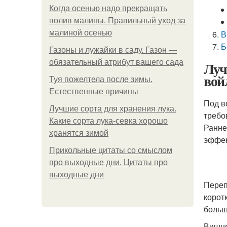
Когда осенью надо прекращать
полив малины. Правильный уход за
малиной осенью
В
Б
Газоны и лужайки в саду. Газон —
обязательный атрибут вашего сада
Луч
вой
Туя пожелтела после зимы.
Естественные причины
Под в
Лучшие сорта для хранения лука.
требо
Какие сорта лука-севка хорошо
Ранне
хранятся зимой
эффек
Прикольные цитаты со смыслом
про выходные дни. Цитаты про
выходные дни
Переп
корот
больш
Вишня