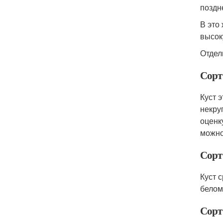
поздн
В это
высок
Отдел
Сор
Куст 
некру
оценк
можно
Сор
Куст 
белом
Сор