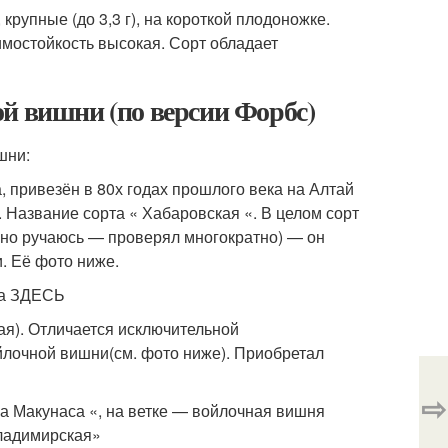
крупные (до 3,3 г), на короткой плодоножке.
имостойкость высокая. Сорт обладает
й вишни (по версии Форбс)
шни:
 привезён в 80х годах прошлого века на Алтай
. Название сорта « Хабаровская «. В целом сорт
ерно ручаюсь — проверял многократно) — он
 Её фото ниже.
ра ЗДЕСЬ
ая). Отличается исключительной
йлочной вишни(см. фото ниже). Приобретал
⇨
а Макунаса «, на ветке — войлочная вишня
ладимирская»