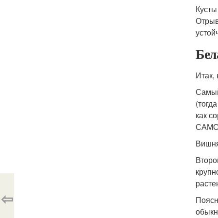
Кусты
Отрыв
устой
Бел
Итак,
Самый
(тогд
как с
САМОП
Вишня
Второ
крупн
расте
⇦
Поясн
обыкн