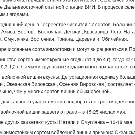
е Дальневосточной опытной станции ВНИ. В процессе селе
ыми ягодами.
годняшний день в Госреестре числится 17 сортов. Большин
: Алиса, Восторг, Восточная, Детская, Красавица, Лето, На
а, Смуглянка Восточная, Триана, Царевна и Юбилейная.
еречисленные сорта зимостойки и могут выращиваться в П
инство сортов имеют крупные ягоды (от 3 до 4 г), тогда ка
0,3-1,2 г. Самыми крупными ягодами могут похвастаться сорта
 войлочной вишни вкусны. Дегустационная оценка у большин
и , Океанская Вировская , Осенняя Вировская ) составляет 4
выше, чем у многих сортов вишни обыкновенной.
 для садового участка можно подобрать по срокам цветени
 войлочной вишни зацветают рано – в 15-25 числах мая.
е других зацветают кусты Натали и Смуглянка – 10-18 мая.
 зимостойким сортом войлочной вишни признана Океанская