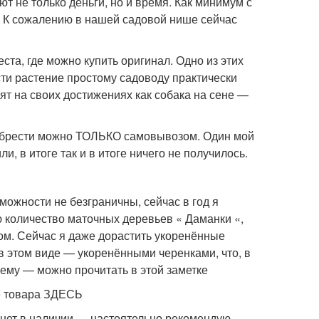
т не только деньги, но и время. Как минимум с
. К сожалению в нашей садовой нише сейчас
ста, где можно купить оригинал. Одно из этих
ти растение простому садоводу практически
ят на своих достижениях как собака на сене —
иобрести можно ТОЛЬКО самовывозом. Один мой
, в итоге так и в итоге ничего не получилось.
ожности не безграничны, сейчас в год я
ю количество маточных деревьев « Даманки «,
сом. Сейчас я даже дорастить укоренённые
 в этом виде — укоренёнными черенками, что, в
чему — можно прочитать в этой заметке
е товара ЗДЕСЬ
 нет в наличии — настоятельно рекомендую