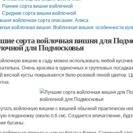
Ранние сорта вишни войлочной
Средние сорта вишни войлочной
ишня войлочная сорта описание. Алиса
елая войлочная вишня. Войлочная вишня: особенности кул
шие сорта войлочная вишня для Подм
лочной для Подмосковья
ойлочную вишню в саду можно использовать любой кусочек 
вательна. Очень красива в одиночных и групповых посадка
й весной кусты покрываются бело-розовой пеной цветов. 
тна.
утать войлочную вишню с вишней обычной практически не
кую плодоножку (около 0,5 см). Создается впечатление, будт
ие бусины.
 войлочная пришла к нам из Китая и Кореи. Селекцией это