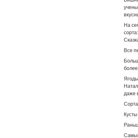
учены
вкусн
На се
сорта
Сказк
Все п
Больш
более 
Ягоды
Натал
даже 
Сорта
Кусты
Раньш
Самым