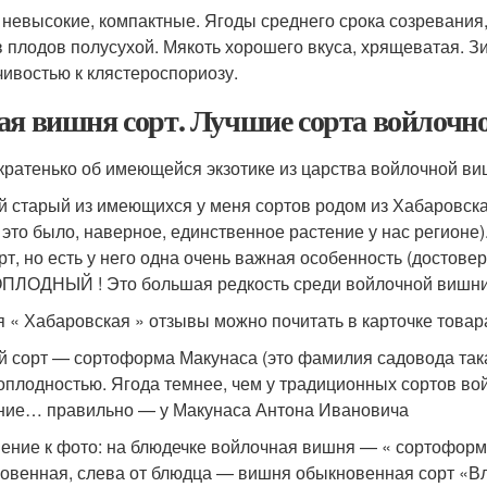
 невысокие, компактные. Ягоды среднего срока созревания, 
 плодов полусухой. Мякоть хорошего вкуса, хрящеватая. З
чивостью к клястероспориозу.
ая вишня сорт. Лучшие сорта войлочно
 кратенько об имеющейся экзотике из царства войлочной ви
 старый из имеющихся у меня сортов родом из Хабаровска,
а это было, наверное, единственное растение у нас регионе)
орт, но есть у него одна очень важная особенность (достов
ЛОДНЫЙ ! Это большая редкость среди войлочной вишни.
 « Хабаровская » отзывы можно почитать в карточке това
й сорт — сортоформа Макунаса (это фамилия садовода так
оплодностью. Ягода темнее, чем у традиционных сортов во
ние… правильно — у Макунаса Антона Ивановича
ение к фото: на блюдечке войлочная вишня — « сортоформ
овенная, слева от блюдца — вишня обыкновенная сорт «В