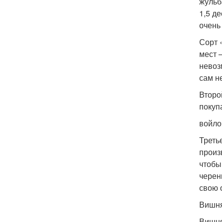
жульб
1,5 д
очень
Сорт 
мест 
невоз
сам не
Второ
покуп
войло
Треть
произ
чтобы
черен
свою 
Вишня
Вишня