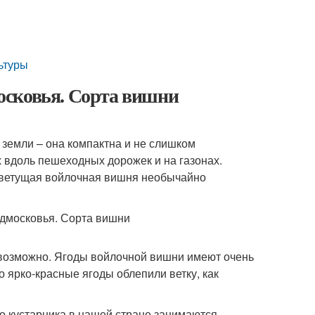
ьтуры
осковья. Сорта вишни
земли – она компактна и не слишком
х вдоль пешеходных дорожек и на газонах.
Цветущая войлочная вишня необычайно
возможно. Ягоды войлочной вишни имеют очень
о ярко-красные ягоды облепили ветку, как
го кустарника в нашей стране занимаются