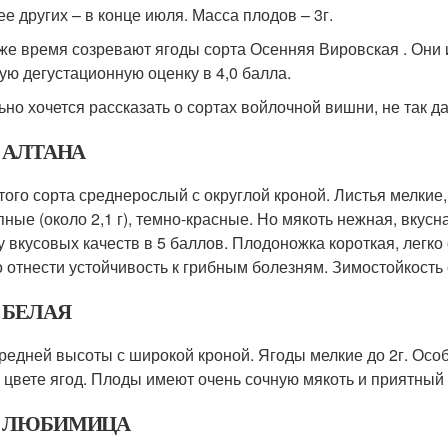
ее других – в конце июля. Масса плодов – 3г.
 же время созревают ягоды сорта Осенняя Вировская . Они 
ую дегустационную оценку в 4,0 балла.
ьно хочется рассказать о сортах войлочной вишни, не так 
т АЛТАНА
этого сорта среднерослый с округлой кроной. Листья мелки
пные (около 2,1 г), темно-красные. Но мякоть нежная, вкус
у вкусовых качеств в 5 баллов. Плодоножка короткая, легко
 отнести устойчивость к грибным болезням. Зимостойкость
т БЕЛАЯ
средней высоты с широкой кроной. Ягоды мелкие до 2г. Особ
 цвете ягод. Плоды имеют очень сочную мякоть и приятный 
т ЛЮБИМИЦА