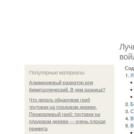
Луч
вой
Сод
Популярные материалы
Л
Алюминиевый радиатор или
биметаллический. В чем разница?
Что делать обнаружив гриб
Б
трутовик на плодовом дереве.
С
Прожорливый гриб: трутовик на
В
плодовом дереве — очень плохая
В
примета