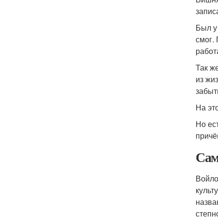
запис
Был у
смог.
работ
Так ж
из жи
забыт
На эт
Но ес
причё
Сам
Войло
культ
назва
степн