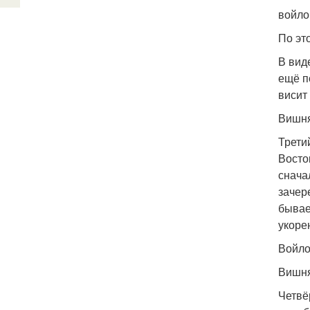
войло
По эт
В вид
ещё п
висит
Вишня
Трети
Восто
снача
зачер
бывае
укоре
Войло
Вишня
Четвё