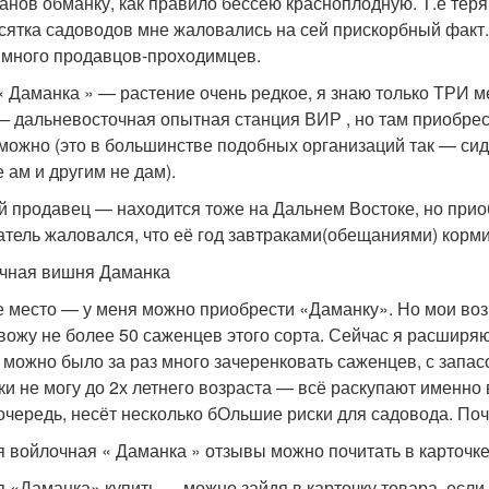
анов обманку, как правило бессею красноплодную. Т.е теряю
есятка садоводов мне жаловались на сей прискорбный факт
 много продавцов-проходимцев.
« Даманка » — растение очень редкое, я знаю только ТРИ ме
— дальневосточная опытная станция ВИР , но там приобрес
можно (это в большинстве подобных организаций так — сид
 ам и другим не дам).
й продавец — находится тоже на Дальнем Востоке, но пр
атель жаловался, что её год завтраками(обещаниями) кормили
чная вишня Даманка
е место — у меня можно приобрести «Даманку». Но мои возм
вожу не более 50 саженцев этого сорта. Сейчас я расширя
 можно было за раз много зачеренковать саженцев, с запа
ки не могу до 2х летнего возраста — всё раскупают именно
очередь, несёт несколько бОльшие риски для садовода. По
 войлочная « Даманка » отзывы можно почитать в карточк
 «Даманка» купить … можно зайдя в карточку товара, если