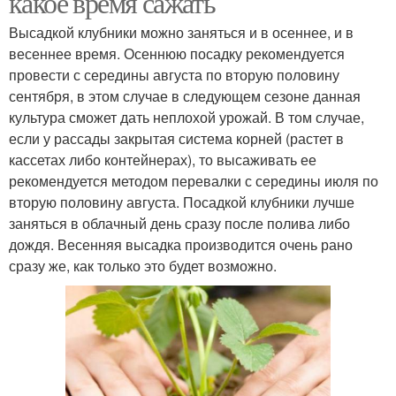
какое время сажать
Высадкой клубники можно заняться и в осеннее, и в
весеннее время. Осеннюю посадку рекомендуется
провести с середины августа по вторую половину
Зимостойкие сорта
Крупные сорта
сентября, в этом случае в следующем сезоне данная
культура сможет дать неплохой урожай. В том случае,
если у рассады закрытая система корней (растет в
кассетах либо контейнерах), то высаживать ее
Крупноплодные сорта
Зимний сорт
рекомендуется методом перевалки с середины июля по
вторую половину августа. Посадкой клубники лучше
заняться в облачный день сразу после полива либо
дождя. Весенняя высадка производится очень рано
сразу же, как только это будет возможно.
Зимние сорта
Популярные сорта
Популярный сорт
Сорта для юга