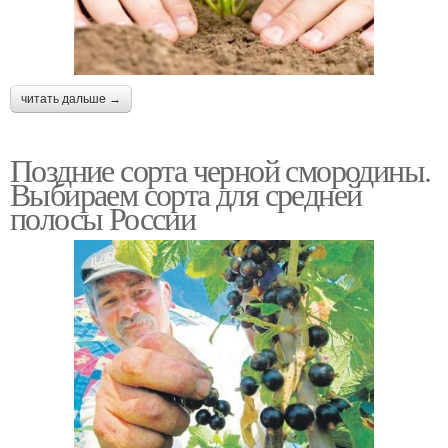
Крупноплодный сорт
Столовые сорта
читать дальше →
Поздние сорта черной смородины.
Сорта от а
Вкусные сорта
Выбираем сорта для средней
полосы России
Неукрывные сорта
Карликовые сорта
Самоплодные сорта
Сорта для подмосковья