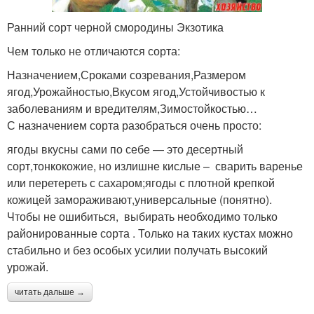
Ранний сорт черной смородины Экзотика
Голландские сорта
Полуострые сорта
Чем только не отличаются сорта:
Назначением,Сроками созревания,Размером
ягод,Урожайностью,Вкусом ягод,Устойчивостью к
заболеваниям и вредителям,Зимостойкостью…
Репчатый сорт
Сорта для хранения
С назначением сорта разобраться очень просто:
ягоды вкусны сами по себе — это десертный
сорт,тонкокожие, но излишне кислые – сварить варенье
или перетереть с сахаром;ягоды с плотной крепкой
кожицей замораживают,универсальные (понятно).
Чтобы не ошибиться, выбирать необходимо только
районированные сорта . Только на таких кустах можно
стабильно и без особых усилии получать высокий
урожай.
читать дальше →