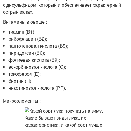
с дисульфидом, который и обеспечивает характерный
острый запах.
Витамины в овоще :
тиамин (В1);
рибофлавин (В2);
пантотеновая кислота (В5);
пиридоксин (В6);
фолиевая кислота (В9);
аскорбиновая кислота (C);
токоферол (E);
биотин (H);
никотиновая кислота (PP).
Микроэлементы :