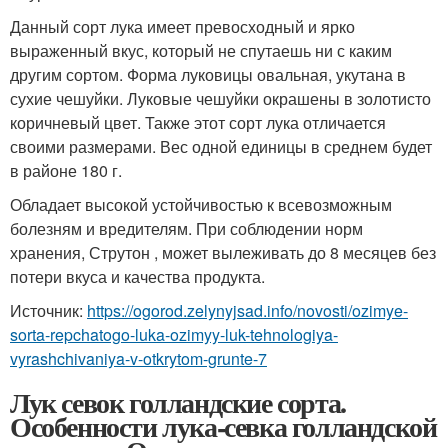
Данный сорт лука имеет превосходный и ярко
выраженный вкус, который не спутаешь ни с каким
другим сортом. Форма луковицы овальная, укутана в
сухие чешуйки. Луковые чешуйки окрашены в золотисто
коричневый цвет. Также этот сорт лука отличается
своими размерами. Вес одной единицы в среднем будет
в районе 180 г.
Обладает высокой устойчивостью к всевозможным
болезням и вредителям. При соблюдении норм
хранения, Струтон , может вылеживать до 8 месяцев без
потери вкуса и качества продукта.
Источник:
https://ogorod.zelynyjsad.info/novosti/ozimye-
sorta-repchatogo-luka-ozimyy-luk-tehnologiya-
vyrashchivaniya-v-otkrytom-grunte-7
Лук севок голландские сорта.
Особенности лука-севка голландской