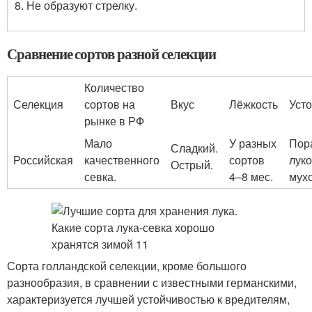
Не образуют стрелку.
Сравнение сортов разной селекции
Количество
Селекция
сортов на
Вкус
Лёжкость
Уст
рынке в РФ
Мало
У разных
Пор
Сладкий.
Российская
качественного
сортов
лук
Острый.
севка.
4–8 мес.
мухо
Сорта голландской селекции, кроме большого
разнообразия, в сравнении с известными германскими,
характеризуется лучшей устойчивостью к вредителям,