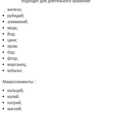
железо;
рубидий;
алюминий;
медь;
йод;
цинк;
хром;
бор;
фтор;
марганец;
кобальт.
Макроэлементы :
кальций;
калий;
натрий;
магний;