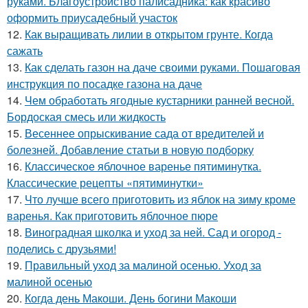
руками. Благоустройство палисадника: как красиво
оформить приусадебный участок
12.
Как выращивать лилии в открытом грунте. Когда
сажать
13.
Как сделать газон на даче своими руками. Пошаговая
инструкция по посадке газона на даче
14.
Чем обработать ягодные кустарники ранней весной.
Бордоская смесь или жидкость
15.
Весеннее опрыскивание сада от вредителей и
болезней. Добавление статьи в новую подборку
16.
Классическое яблочное варенье пятиминутка.
Классические рецепты «пятиминутки»
17.
Что лучше всего приготовить из яблок на зиму кроме
варенья. Как приготовить яблочное пюре
18.
Виноградная школка и уход за ней. Сад и огород -
поделись с друзьями!
19.
Правильный уход за малиной осенью. Уход за
малиной осенью
20.
Когда день Макоши. День богини Макоши