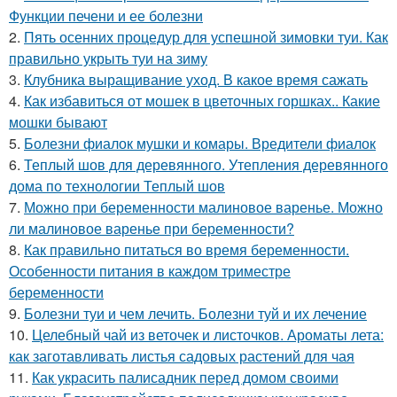
Функции печени и ее болезни
2.
Пять осенних процедур для успешной зимовки туи. Как
правильно укрыть туи на зиму
3.
Клубника выращивание уход. В какое время сажать
4.
Как избавиться от мошек в цветочных горшках.. Какие
мошки бывают
5.
Болезни фиалок мушки и комары. Вредители фиалок
6.
Теплый шов для деревянного. Утепления деревянного
дома по технологии Теплый шов
7.
Можно при беременности малиновое варенье. Можно
ли малиновое варенье при беременности?
8.
Как правильно питаться во время беременности.
Особенности питания в каждом триместре
беременности
9.
Болезни туи и чем лечить. Болезни туй и их лечение
10.
Целебный чай из веточек и листочков. Ароматы лета:
как заготавливать листья садовых растений для чая
11.
Как украсить палисадник перед домом своими