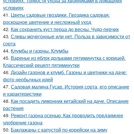
условиях. Тонкости ухода за хвойниками в домашних
условиях
41.
Цветы садовые гвоздики. Гвоздика садовая:
роскошное цветение и несложный уход
42.
Как сохранить куст перца до весны. Чудо-перчик
43.
Сливы мочегонные или нет. Польза в зависимости от
сорта
44.
Клумбы и газоны. Клумбы
45.
Варенье из яблок дольками пятиминутка с корицей.
Классический рецепт пятиминутки
46.
Дизайн газонов и клумб. Газоны и цветники на даче:
фото необычных идей
47.
Садовая малина Гусар. История сорта, его описание
и характеристики
48.
Как посадить лимонник китайский на даче. Описание
растения
49.
Ремонт газона осенью. Как проводить предзимнее
удобрение газона
50.
Баклажаны с капустой по-корейски на зиму