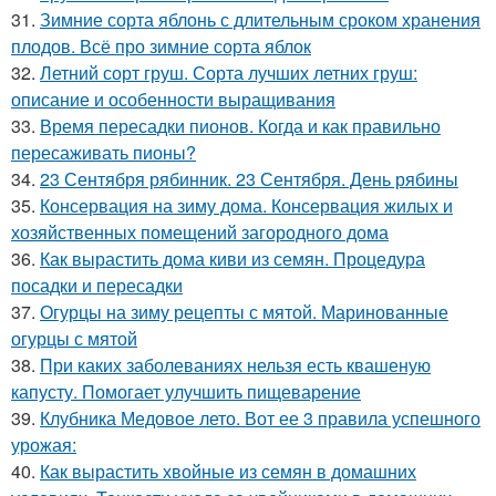
31.
Зимние сорта яблонь с длительным сроком хранения
плодов. Всё про зимние сорта яблок
32.
Летний сорт груш. Сорта лучших летних груш:
описание и особенности выращивания
33.
Время пересадки пионов. Когда и как правильно
пересаживать пионы?
34.
23 Сентября рябинник. 23 Сентября. День рябины
35.
Консервация на зиму дома. Консервация жилых и
хозяйственных помещений загородного дома
36.
Как вырастить дома киви из семян. Процедура
посадки и пересадки
37.
Огурцы на зиму рецепты с мятой. Маринованные
огурцы с мятой
38.
При каких заболеваниях нельзя есть квашеную
капусту. Помогает улучшить пищеварение
39.
Клубника Медовое лето. Вот ее 3 правила успешного
урожая:
40.
Как вырастить хвойные из семян в домашних