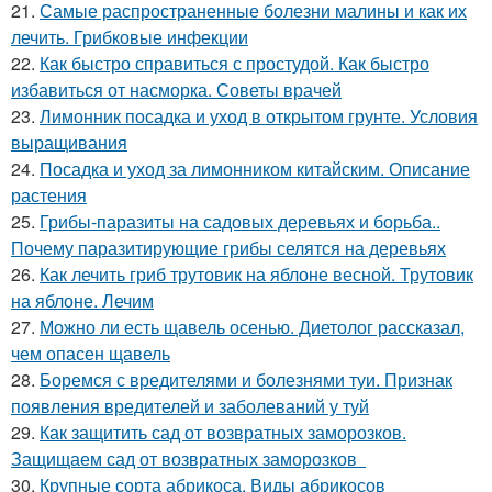
21.
Самые распространенные болезни малины и как их
лечить. Грибковые инфекции
22.
Как быстро справиться с простудой. Как быстро
избавиться от насморка. Советы врачей
23.
Лимонник посадка и уход в открытом грунте. Условия
выращивания
24.
Посадка и уход за лимонником китайским. Описание
растения
25.
Грибы-паразиты на садовых деревьях и борьба..
Почему паразитирующие грибы селятся на деревьях
26.
Как лечить гриб трутовик на яблоне весной. Трутовик
на яблоне. Лечим
27.
Можно ли есть щавель осенью. Диетолог рассказал,
чем опасен щавель
28.
Боремся с вредителями и болезнями туи. Признак
появления вредителей и заболеваний у туй
29.
Как защитить сад от возвратных заморозков.
Защищаем сад от возвратных заморозков
30.
Крупные сорта абрикоса. Виды абрикосов