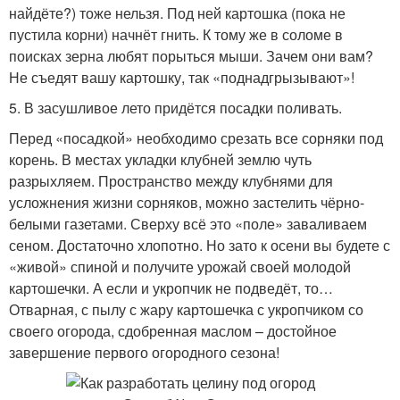
найдёте?) тоже нельзя. Под ней картошка (пока не
пустила корни) начнёт гнить. К тому же в соломе в
поисках зерна любят порыться мыши. Зачем они вам?
Не съедят вашу картошку, так «поднадгрызывают»!
5. В засушливое лето придётся посадки поливать.
Перед «посадкой» необходимо срезать все сорняки под
корень. В местах укладки клубней землю чуть
разрыхляем. Пространство между клубнями для
усложнения жизни сорняков, можно застелить чёрно-
белыми газетами. Сверху всё это «поле» заваливаем
сеном. Достаточно хлопотно. Но зато к осени вы будете с
«живой» спиной и получите урожай своей молодой
картошечки. А если и укропчик не подведёт, то…
Отварная, с пылу с жару картошечка с укропчиком со
своего огорода, сдобренная маслом – достойное
завершение первого огородного сезона!