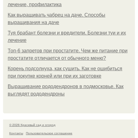
лечение, профилактика
Как выращивать чабрец на даче. Способы
выращивания на даче
Туя брабант болезни и вредители. Болезни туи и их
лечение
Топ-6 запретов при простатите. Чем же питание при
простатите отличается от обычного меню?
Корень подсолнуха, как сушить. Как не ошибиться
при покупке корней или при их заготовке
Выращивание рододендронов в подмосковье. Как
выглядят рододендроны
© 2026 Красивый сад и огород
Контакты
Пользовательское соглашение