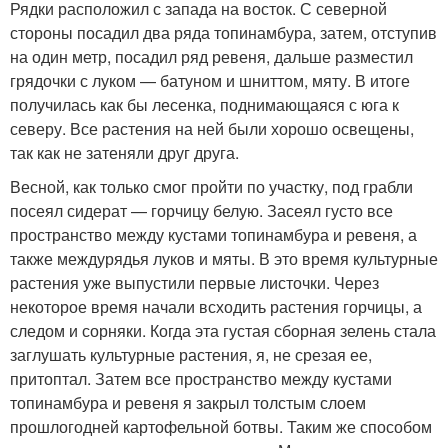
Рядки расположил с запада на восток. С северной
стороны посадил два ряда топинамбура, затем, отступив
на один метр, посадил ряд ревеня, дальше разместил
грядочки с луком — батуном и шниттом, мяту. В итоге
получилась как бы лесенка, поднимающаяся с юга к
северу. Все растения на ней были хорошо освещены,
так как не затеняли друг друга.
Весной, как только смог пройти по участку, под грабли
посеял сидерат — горчицу белую. Засеял густо все
пространство между кустами топинамбура и ревеня, а
также междурядья луков и мяты. В это время культурные
растения уже выпустили первые листочки. Через
некоторое время начали всходить растения горчицы, а
следом и сорняки. Когда эта густая сборная зелень стала
заглушать культурные растения, я, не срезая ее,
притоптал. Затем все пространство между кустами
топинамбура и ревеня я закрыл толстым слоем
прошлогодней картофельной ботвы. Таким же способом