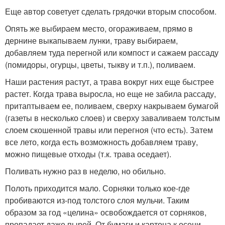
Еще автор советует сделать грядочки вторым способом.
Опять же выбираем место, огораживаем, прямо в
дернине выкапываем лунки, траву выбираем,
добавляем туда перегной или компост и сажаем рассаду
(помидоры, огурцы, цветы, тыкву и т.п.), поливаем.
Наши растения растут, а трава вокруг них еще быстрее
растет. Когда трава выросла, но еще не забила рассаду,
притаптываем ее, поливаем, сверху накрываем бумагой
(газеты в несколько слоев) и сверху заваливаем толстым
слоем скошенной травы или перегноя (что есть). Затем
все лето, когда есть возможность добавляем траву,
можно пищевые отходы (т.к. трава оседает).
Поливать нужно раз в неделю, но обильно.
Полоть приходится мало. Сорняки только кое-где
пробиваются из-под толстого слоя мульчи. Таким
образом за год «целина» освобождается от сорняков,
пропадает даже пырей. От бумаги и картона к осени