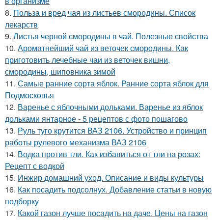
в организме
8.
Польза и вред чая из листьев смородины. Список
лекарств
9.
Листья черной смородины в чай. Полезные свойства
10.
Ароматнейший чай из веточек смородины. Как
приготовить лечебные чаи из веточек вишни,
смородины, шиповника зимой
11.
Самые ранние сорта яблок. Ранние сорта яблок для
Подмосковья
12.
Варенье с яблочными дольками. Варенье из яблок
дольками янтарное - 5 рецептов с фото пошагово
13.
Руль туго крутится ВАЗ 2106. Устройство и принцип
работы рулевого механизма ВАЗ 2106
14.
Водка против тли. Как избавиться от тли на розах:
Рецепт с водкой
15.
Инжир домашний уход. Описание и виды культуры
16.
Как посадить подсолнух. Добавление статьи в новую
подборку
17.
Какой газон лучше посадить на даче. Цены на газон