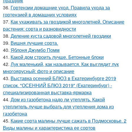
праздник
36.
Гортензии домашние уход. Правила ухода за
гортензией в домашних условиях
37.
Как ухаживать за гвоздикой многолетней. Описание
растения: сорта и разновидности
38.
Деление куста садовой многолетней гвоздики
39.
Вишня лучшие сорта.
40.
Яблоня Джумбо Помм
41.
Какой дом строить лучше. Бетонные блоки
42.
Лук маленький, как называется. Как выглядит лук
многоярусный: фото и описание
43.
Выставка осенний БЛЮЗ в Екатеринбурге 2019
список. "ОСЕННИЙ БЛЮЗ 2019" (Екатеринбург) -
специализированная выставка-ярмарка
44.
Дом из газобетона надо ли утеплять. Какой
утеплитель лучше выбрать для утепления дома из
газобетона
45.
Какие сорта малины лучше сажать в Подмосковье. 2
Виды малины и характеристика ее сортов