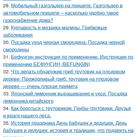
28.
Мобильный газгольдер на прицепе. Газгольдер в
автомобильном прицепе – насколько удобно такое
газоснабжение дома?
29.
Курчавость и мозаика малины. Грибковые
заболевания
30.
Посадка уход черная смородина. Посадка черной
смородины
31.
Бефунгин инструкция по применению. Инструкция по
применению БЕФУНГИН (BEFUNGIN)
32.
Что делать обнаружив гриб трутовик на плодовом
дереве. Прожорливый гриб: трутовик на плодовом
дереве — очень плохая примета
33.
Японский лимонник выращивание и уход. Посадка
лимонника китайского
34.
Как бороться с трутовиком. Грибы-трутовики. Друзья
и враги нашего леса.
35.
История праздника День бабушек и дедушек. День
бабушек и дедушек: история и традиции, что подарить на