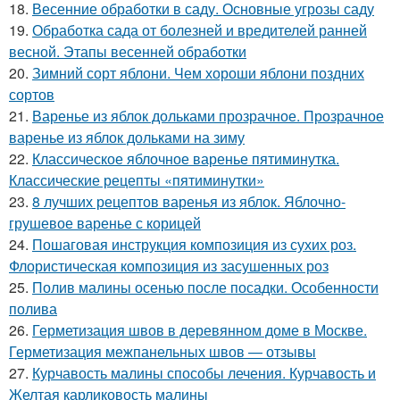
18.
Весенние обработки в саду. Основные угрозы саду
19.
Обработка сада от болезней и вредителей ранней
весной. Этапы весенней обработки
20.
Зимний сорт яблони. Чем хороши яблони поздних
сортов
21.
Варенье из яблок дольками прозрачное. Прозрачное
варенье из яблок дольками на зиму
22.
Классическое яблочное варенье пятиминутка.
Классические рецепты «пятиминутки»
23.
8 лучших рецептов варенья из яблок. Яблочно-
грушевое варенье с корицей
24.
Пошаговая инструкция композиция из сухих роз.
Флористическая композиция из засушенных роз
25.
Полив малины осенью после посадки. Особенности
полива
26.
Герметизация швов в деревянном доме в Москве.
Герметизация межпанельных швов — отзывы
27.
Курчавость малины способы лечения. Курчавость и
Желтая карликовость малины