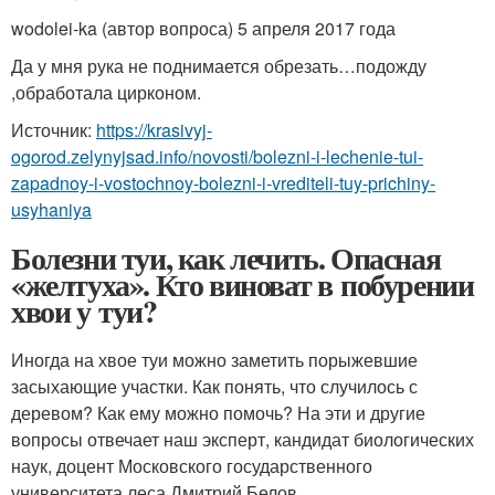
wodolei-ka (автор вопроса) 5 апреля 2017 года
Да у мня рука не поднимается обрезать…подожду
,обработала цирконом.
Источник:
https://krasivyj-
ogorod.zelynyjsad.info/novosti/bolezni-i-lechenie-tui-
zapadnoy-i-vostochnoy-bolezni-i-vrediteli-tuy-prichiny-
usyhaniya
Болезни туи, как лечить. Опасная
«желтуха». Кто виноват в побурении
хвои у туи?
Иногда на хвое туи можно заметить порыжевшие
засыхающие участки. Как понять, что случилось с
деревом? Как ему можно помочь? На эти и другие
вопросы отвечает наш эксперт, кандидат биологических
наук, доцент Московского государственного
университета леса Дмитрий Белов .