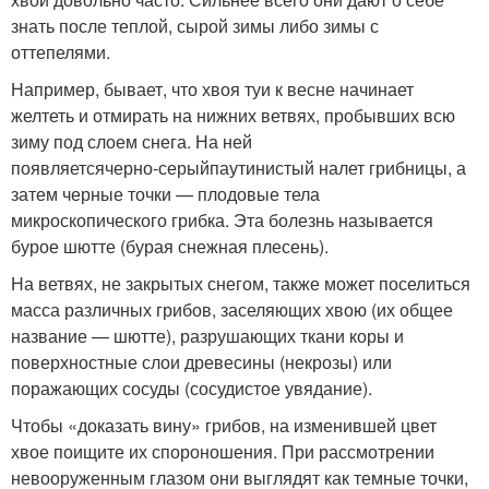
знать после теплой, сырой зимы либо зимы с
оттепелями.
Например, бывает, что хвоя туи к весне начинает
желтеть и отмирать на нижних ветвях, пробывших всю
зиму под слоем снега. На ней
появляется
черно-серый
паутинистый налет грибницы, а
затем черные точки — плодовые тела
микроскопического грибка. Эта болезнь называется
бурое шютте (бурая снежная плесень).
На ветвях, не закрытых снегом, также может поселиться
масса различных грибов, заселяющих хвою (их общее
название — шютте), разрушающих ткани коры и
поверхностные слои древесины (некрозы) или
поражающих сосуды (сосудистое увядание).
Чтобы «доказать вину» грибов, на изменившей цвет
хвое поищите их спороношения. При рассмотрении
невооруженным глазом они выглядят как темные точки,