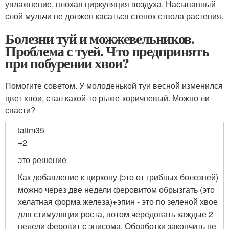
увлажнение, плохая циркуляция воздуха. Насыпанный
слой мульчи не должен касаться стенок ствола растения.
Болезни туй и можжевельников.
Проблема с туей. Что предпринять
при побурении хвои?
Помогите советом. У молоденькой туи весной изменился
цвет хвои, стал какой-то рыже-коричневый. Можно ли
спасти?
tatim35
+2
это решение
Как добавление к циркону (это от грибных болезней)
можно через две недели феровитом обрызгать (это
хелатная форма железа)+эпин - это по зеленой хвое
для стимуляции роста, потом чередовать каждые 2
недели феровит с эписома. Обработки закончить не