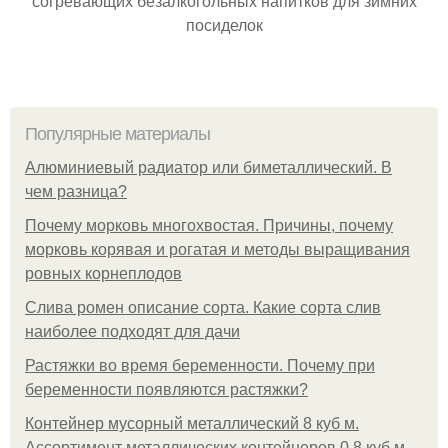
согревающих безалкогольных напитков для зимних
посиделок
Популярные материалы
Алюминиевый радиатор или биметаллический. В
чем разница?
Почему морковь многохвостая. Причины, почему
морковь корявая и рогатая и методы выращивания
ровных корнеплодов
Слива ромен описание сорта. Какие сорта слив
наиболее подходят для дачи
Растяжки во время беременности. Почему при
беременности появляются растяжки?
Контейнер мусорный металлический 8 куб м.
Ассортимент металлических контейнеров 0,8 куб.м