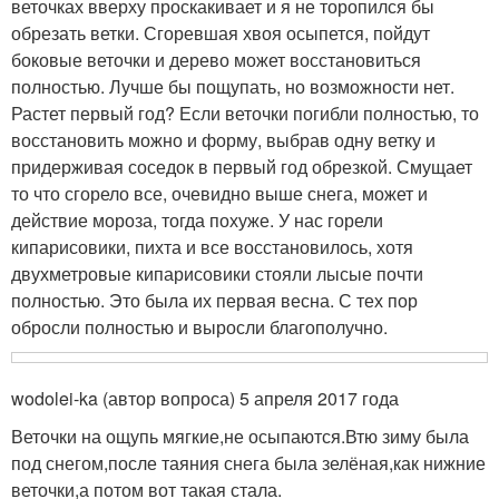
веточках вверху проскакивает и я не торопился бы
обрезать ветки. Сгоревшая хвоя осыпется, пойдут
боковые веточки и дерево может восстановиться
полностью. Лучше бы пощупать, но возможности нет.
Растет первый год? Если веточки погибли полностью, то
восстановить можно и форму, выбрав одну ветку и
придерживая соседок в первый год обрезкой. Смущает
то что сгорело все, очевидно выше снега, может и
действие мороза, тогда похуже. У нас горели
кипарисовики, пихта и все восстановилось, хотя
двухметровые кипарисовики стояли лысые почти
полностью. Это была их первая весна. С тех пор
обросли полностью и выросли благополучно.
wodolei-ka (автор вопроса) 5 апреля 2017 года
Веточки на ощупь мягкие,не осыпаются.Втю зиму была
под снегом,после таяния снега была зелёная,как нижние
веточки,а потом вот такая стала.