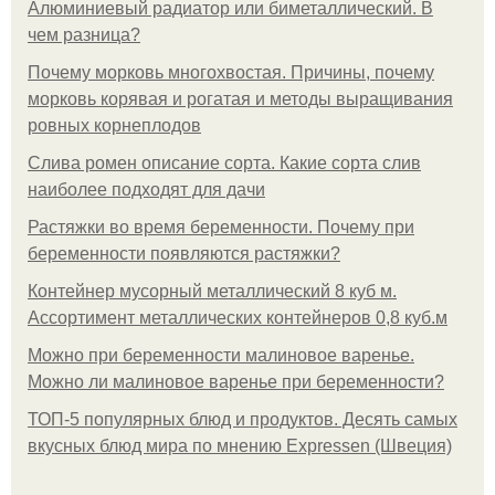
Алюминиевый радиатор или биметаллический. В
чем разница?
Почему морковь многохвостая. Причины, почему
морковь корявая и рогатая и методы выращивания
ровных корнеплодов
Слива ромен описание сорта. Какие сорта слив
наиболее подходят для дачи
Растяжки во время беременности. Почему при
беременности появляются растяжки?
Контейнер мусорный металлический 8 куб м.
Ассортимент металлических контейнеров 0,8 куб.м
Можно при беременности малиновое варенье.
Можно ли малиновое варенье при беременности?
ТОП-5 популярных блюд и продуктов. Десять самых
вкусных блюд мира по мнению Expressen (Швеция)