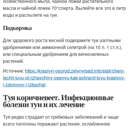
хозяйственного мыла, чайной ложки растительного
масла и чайной ложки 70°спирта. Вылейте все это в литр
воды и распылите на туи.
Подкормка
Для здорового роста весной подкормите туи азотными
удобрениями или аммиачной селитрой (на 10 л. 1 ст.л.),
или специальным удобрением для вечнозеленых
растений.
Источник:
https://krasivyj-ogorod.zelynyjsad.info/stati/chem-
lechit-tuyu-ot-rzhavchiny-osenyu-kak-sohranit-tuyu-krasivoy-
i-zdorovoy-i-izbezhat
Туя коричневеет. Инфекционные
болезни туи и их лечение
Туя редко страдает от грибковых заболеваний и чаще
всего патогены поражают растение, ослабленное