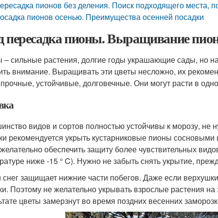
ересадка пионов без деления. Поиск подходящего места, п
осадка пионов осенью. Преимущества осенней посадки
д пересадка пионы. Выращивание пион
 – сильные растения, долгие годы украшающие сады, но н
ить внимание. Выращивать эти цветы несложно, их реком
 прочные, устойчивые, долговечные. Они могут расти в одно
вка
инство видов и сортов полностью устойчивы к морозу, не н
ки рекомендуется укрыть кустарниковые пионы сосновыми 
) желательно обеспечить защиту более чувствительных видо
ратуре ниже -15 ° C). Нужно не забыть снять укрытие, преж
 снег защищает нижние части побегов. Даже если верхушки 
ки. Поэтому не желательно укрывать взрослые растения на з
ьтате цветы замерзнут во время поздних весенних заморозк