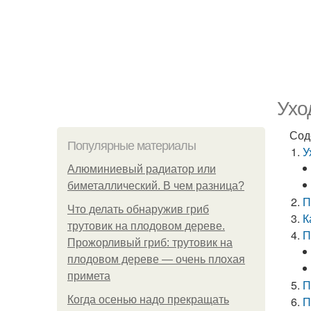
Ухо
Сод
Популярные материалы
У
Алюминиевый радиатор или
биметаллический. В чем разница?
П
Что делать обнаружив гриб
К
трутовик на плодовом дереве.
П
Прожорливый гриб: трутовик на
плодовом дереве — очень плохая
примета
П
Когда осенью надо прекращать
П