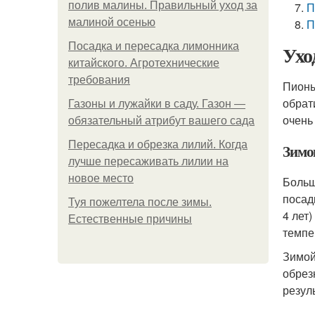
полив малины. Правильный уход за
П
малиной осенью
П
Посадка и пересадка лимонника
Ухо
китайского. Агротехнические
требования
Пионы
обрат
Газоны и лужайки в саду. Газон —
очень
обязательный атрибут вашего сада
Пересадка и обрезка лилий. Когда
Зимо
лучше пересаживать лилии на
новое место
Больш
посад
Туя пожелтела после зимы.
4 лет
Естественные причины
темпе
Зимой
обрез
резул