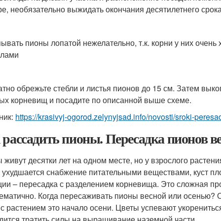
ре, необязательно выжидать окончания десятилетнего срока
ывать пионы лопатой нежелательно, т.к. корни у них очень 
илами
атно обрежьте стебли и листья пионов до 15 см. Затем выко
ых корневищ и посадите по описанной выше схеме.
ник:
https://krasivyj-ogorod.zelynyjsad.info/novosti/sroki-peres
 рассадить пионы. Пересадка пионов ве
 живут десятки лет на одном месте, но у взрослого растен
, ухудшается снабжение питательными веществами, куст пл
ции – пересадка с разделением корневища. Это сложная пр
ематично. Когда пересаживать пионы весной или осенью?
 с растением это начало осени. Цветы успевают укоренитьс
дится тратить силы на выращивание наземной части.