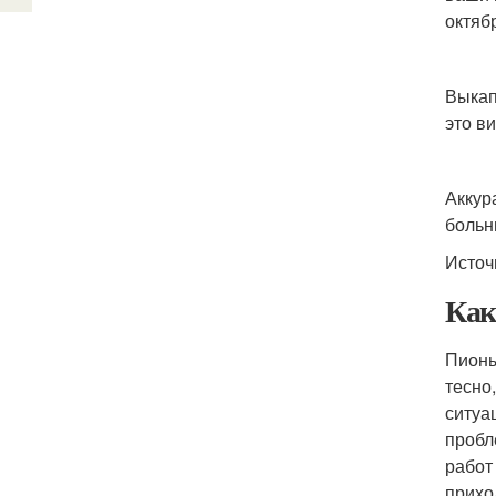
октяб
Выкап
это в
Аккур
больн
Источ
Как
Пионы
тесно
ситуа
пробл
работ
прихо