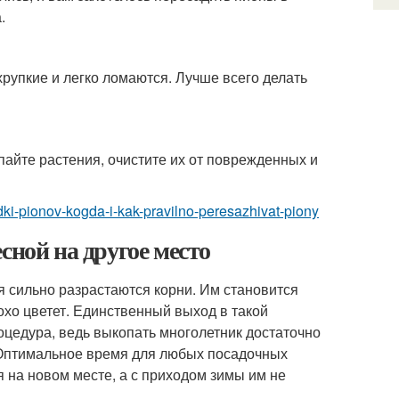
.
хрупкие и легко ломаются. Лучше всего делать
пайте растения, очистите их от поврежденных и
adki-pionov-kogda-i-kak-pravilno-peresazhivat-piony
сной на другое место
ия сильно разрастаются корни. Им становится
охо цветет. Единственный выход в такой
оцедура, ведь выкопать многолетник достаточно
 Оптимальное время для любых посадочных
я на новом месте, а с приходом зимы им не