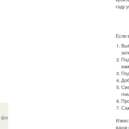
году у
Если 
Выб
зат
Под
кам
Под
Доб
Све
гни
Про
Саж
⇦
Извес
ваши 