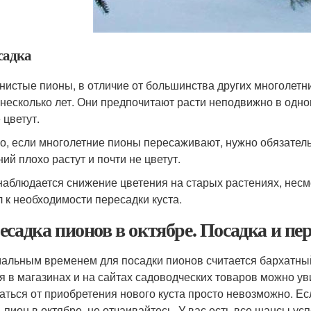
садка
нистые пионы, в отличие от большинства других многолетни
 несколько лет. Они предпочитают расти неподвижно в одно
 цветут.
о, если многолетние пионы пересаживают, нужно обязатель
ий плохо растут и почти не цветут.
наблюдается снижение цветения на старых растениях, несм
 к ​​необходимости пересадки куста.
есадка пионов в октябре. Посадка и пе
альным временем для посадки пионов считается бархатный с
я в магазинах и на сайтах садоводческих товаров можно ув
аться от приобретения нового куста просто невозможно. Есл
ь пион в октябре, не отчаивайтесь. У вас есть все шансы у