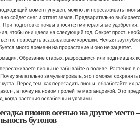
подходящий момент упущен, можно ли пересаживать пионы 
рано сойдет снег и оттает земля. Предварительно выбирает
и. При подготовке почвы вносятся минеральные удобрения.
ния, чтобы они цвели на следующий год. Секрет прост, необ
ться не повредить всасывающие корешки. Нельзя зауглублят
буется много времени на прорастание и оно не зацветет.
мация. Обрезание старых, разросшихся или подгнивших ко
 пересаживаете пионы не забывайте о поливе. Растения в 
 Почву желательно замульчировать, это поможет сохранять
г куста. Перед тем, как пересадить пионы, обработайте их
азол», а почву на новом пролей те марганцовкой. Это пре
д, когда растения ослаблены и уязвимы.
есадка пионов осенью на другое место
льность бутонов