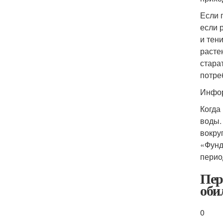
Если 
если 
и тен
расте
стара
потре
Инфор
Когда
воды.
вокру
«Фунд
перио
Пер
оби
0