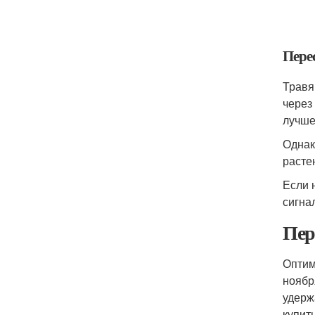
Пере
Травя
через
лучше
Однак
растен
Если 
сигнал
Пер
Оптим
ноябр
удерж
купит