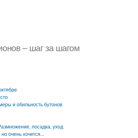
онов – шаг за шагом
м
октябре
есто
меры и обильность бутонов
Размножение, посадка, уход
но очень хочется...