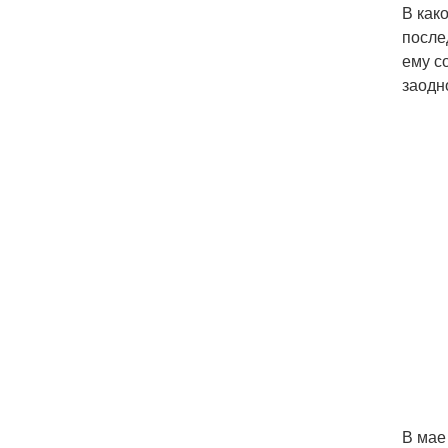
В как
после
ему с
заодн
В мае