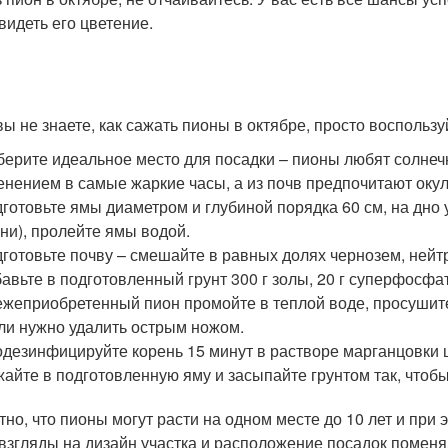
видеть его цветение.
вы не знаете, как сажать пионы в октябре, просто восполь
ерите идеальное место для посадки – пионы любят солнеч
енением в самые жаркие часы, а из почв предпочитают оку
готовьте ямы диаметром и глубиной порядка 60 см, на дно 
ни), пролейте ямы водой.
готовьте почву – смешайте в равных долях чернозем, нейт
авьте в подготовленный грунт 300 г золы, 20 г суперфосфат
жеприобретенный пион промойте в теплой воде, просушите
ли нужно удалить острым ножом.
дезинфицируйте корень 15 минут в растворе марганцовки ц
айте в подготовленную яму и засыпайте грунтом так, чтобы
тно, что пионы могут расти на одном месте до 10 лет и при
взгляды на дизайн участка и расположение посадок поменя