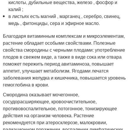
кислоты, дубильные вещества, железо , фосфор и
калий ;
в листьях есть магний , марганец , серебро, свинец,
медь , фитонциды, сера и эфирное масло.
Благодаря витаминным комплексам и микроэлементам,
растение обладает особыми свойствами. Полезные
свойства смородины с черными плодами: употребление
плодов в свежем виде, а также в виде сока или отвара
поможет пережить период авитаминоза, повышает
аппетит, улучшает метаболизм. Ягодами лечатся
заболевания желудка и кишечника, повышается уровень
гемоглобина в крови.
Смородина оказывает мочегонное,
сосудорасширяющее, кровоочистительное,
противовоспалительное, потогонное, тонизирующее
действия на организм человека. Растение
рекомендуется при атеросклерозе, малокровии,
радиационном поражении, воспалении лимфатических