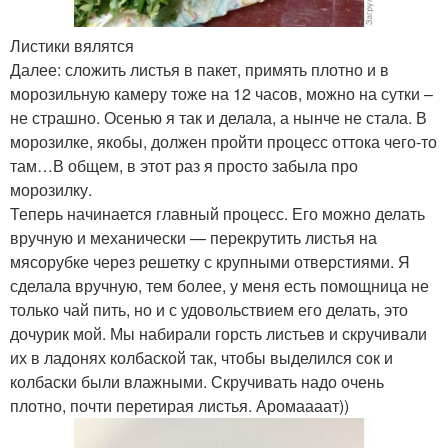
Листики вялятся
Далее: сложить листья в пакет, примять плотно и в
морозильную камеру тоже на 12 часов, можно на сутки –
не страшно. Осенью я так и делала, а нынче не стала. В
морозилке, якобы, должен пройти процесс оттока чего-то
там…В общем, в этот раз я просто забыла про
морозилку.
Теперь начинается главный процесс. Его можно делать
вручную и механически — перекрутить листья на
мясорубке через решетку с крупными отверстиями. Я
сделала вручную, тем более, у меня есть помощница не
только чай пить, но и с удовольствием его делать, это
дочурик мой. Мы набирали горсть листьев и скручивали
их в ладонях колбаской так, чтобы выделился сок и
колбаски были влажными. Скручивать надо очень
плотно, почти перетирая листья. Аромаааат))