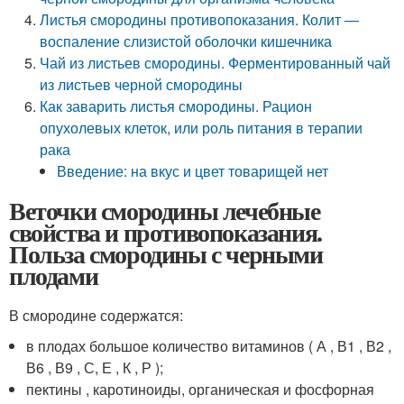
Листья смородины противопоказания. Колит —
воспаление слизистой оболочки кишечника
Чай из листьев смородины. Ферментированный чай
из листьев черной смородины
Как заварить листья смородины. Рацион
опухолевых клеток, или роль питания в терапии
рака
Введение: на вкус и цвет товарищей нет
Веточки смородины лечебные
свойства и противопоказания.
Польза смородины с черными
плодами
В смородине содержатся:
в плодах большое количество витаминов ( А , В1 , В2 ,
В6 , В9 , С, Е , К , Р );
пектины , каротиноиды, органическая и фосфорная