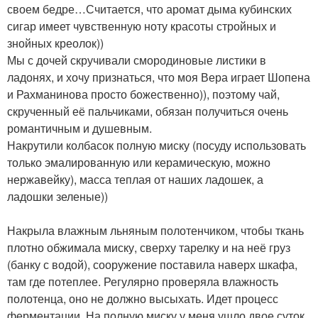
своем бедре…Считается, что аромат дыма кубинских
сигар имеет чувственную ноту красоты стройных и
знойных креолок))
Мы с дочей скручивали смородиновые листики в
ладонях, и хочу признаться, что моя Вера играет Шопена
и Рахманинова просто божественно)), поэтому чай,
скрученный её пальчиками, обязан получиться очень
романтичным и душевным.
Накрутили колбасок полную миску (посуду использовать
только эмалированную или керамическую, можно
нержавейку), масса теплая от наших ладошек, а
ладошки зеленые))
Накрыла влажным льняным полотенчиком, чтобы ткань
плотно обжимала миску, сверху тарелку и на неё груз
(банку с водой), сооружение поставила наверх шкафа,
там где потеплее. Регулярно проверяла влажность
полотенца, оно не должно высыхать. Идет процесс
ферментации. На полную миску у меня ушло двое суток.