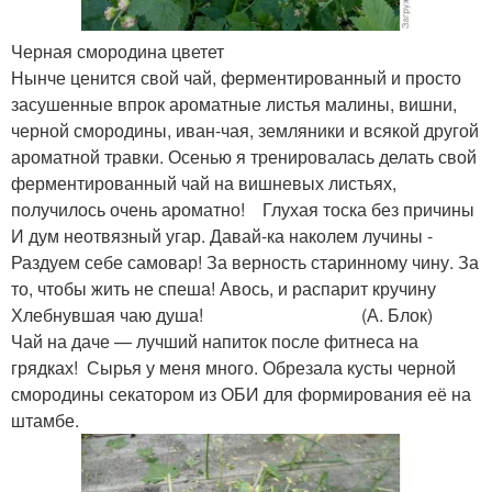
Черная смородина цветет
Нынче ценится свой чай, ферментированный и просто
засушенные впрок ароматные листья малины, вишни,
черной смородины, иван-чая, земляники и всякой другой
ароматной травки. Осенью я тренировалась делать свой
ферментированный чай на вишневых листьях,
получилось очень ароматно! Глухая тоска без причины
И дум неотвязный угар. Давай-ка наколем лучины -
Раздуем себе самовар! За верность старинному чину. За
то, чтобы жить не спеша! Авось, и распарит кручину
Хлебнувшая чаю душа! (А. Блок)
Чай на даче — лучший напиток после фитнеса на
грядках! Сырья у меня много. Обрезала кусты черной
смородины секатором из ОБИ для формирования её на
штамбе.