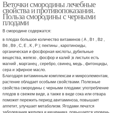
Веточки смородины лечебные
свойства и противопоказания.
Польза смородины с черными
плодами
В смородине содержатся:
в плодах большое количество витаминов ( А , В1 , В2 ,
В6 , В9 , С, Е , К , Р ); пектины , каротиноиды,
органическая и фосфорная кислоты, дубильные
вещества, железо , фосфор и калий ;в листьях есть
магний , марганец , серебро, свинец, медь , фитонциды,
сера и эфирное масло.
Благодаря витаминным комплексам и микроэлементам,
растение обладает особыми свойствами. Полезные
свойства смородины с черными плодами: употребление
плодов в свежем виде, а также в виде сока или отвара
поможет пережить период авитаминоза, повышает
аппетит, улучшает метаболизм. Ягодами лечатся
заболевания желудка и кишечника, повышается уровень