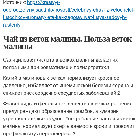
Источник:
https://krasivyj-
ogorod.zelynyjsad.info/novosti/celebnyy-chay-iz-vetochek-i-
listochkov-aromaty-leta-kak-zagotavlivat-listya-sadovyh-
rasteniy
Чай из веток малины. Польза веток
малины
Салициловая кислота в ветках малины делает их
полезными при ревматизме и полиартритах.1
Калий в малиновых ветках нормализует кровяное
давление, избавляет от ишемической болезни сердца и
снижает риск сердечно-сосудистых заболеваний.2
Флавоноиды и фенольные вещества в ветках растения
предупреждают образование тромбов, а кумарин
укрепляет стенки сосудов. Употребление настоя из веток
малины нормализует свертываемость крови и проводит
профилактику атеросклероза.3