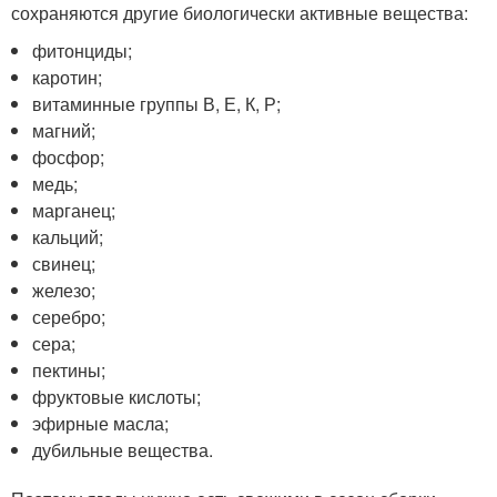
сохраняются другие биологически активные вещества:
фитонциды;
каротин;
витаминные группы В, Е, К, Р;
магний;
фосфор;
медь;
марганец;
кальций;
свинец;
железо;
серебро;
сера;
пектины;
фруктовые кислоты;
эфирные масла;
дубильные вещества.