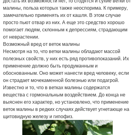
достать их возможности нет, то сгодятся и сухие ветки от
малины, польза которых также неоспорима. К примеру,
замечательно применять их от кашля. В этом случае
просто пьют отвар из них. А еще это средство хорошо
помогает людям, склонным к депрессиям, страдающим
от неврастении.
Возможный вред от веток малины
Несмотря на то, что ветки малины обладают массой
полезных свойств, у них есть ряд противопоказаний. Их
применение должно быть продуманным и
обоснованным. Оно может нанести вред человеку, если
он страдает мочекаменной болезнью или подагрой.
Известно и то, что в ветках малины содержатся
вещества с гормональным воздействием. До конца не
выяснен его характер, но установлено, что применение
веток малины в редких случаях действует угнетающе на
щитовидную железу и гипофиз.