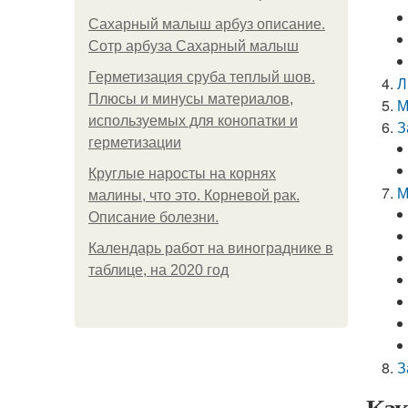
Сахарный малыш арбуз описание.
Сотр арбуза Сахарный малыш
Герметизация сруба теплый шов.
Л
Плюсы и минусы материалов,
М
используемых для конопатки и
З
герметизации
Круглые наросты на корнях
М
малины, что это. Корневой рак.
Описание болезни.
Календарь работ на винограднике в
таблице, на 2020 год
З
Как