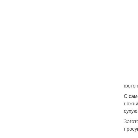
фото 
С сам
ножни
сухую
Загот
просу