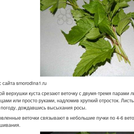
с сайта smorodina1.ru
ой верхушки куста срезают веточку с двумя-тремя парами л
цами или просто руками, надломив хрупкий отросток. Листь
 погоду, дождавшись высыхания росы.
овленные веточки связывают в небольшие пучки по 4-6 вето
шивания.