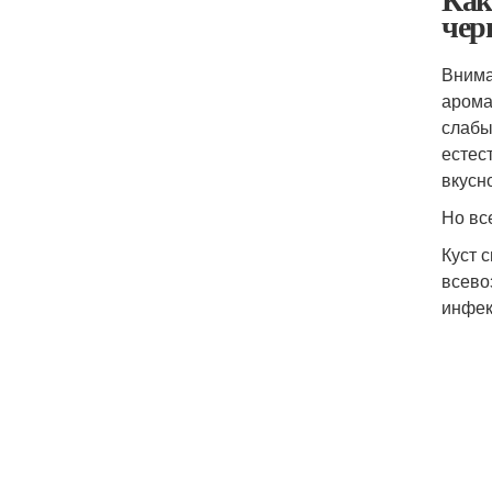
чер
Внима
арома
слабы
естес
вкусн
Но вс
Куст 
всево
инфек