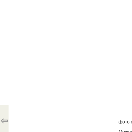
⇦
фото 
Можно