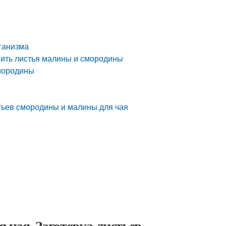
ганизма
шить листья малины и смородины
смородины
тьев смородины и малины для чая
 чая. Заготовка листьев