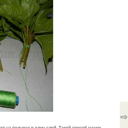
⇨
ют на подносе в один слой. Такой способ сушки