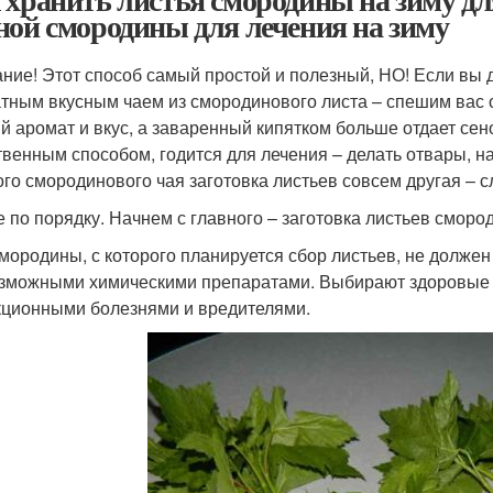
ной смородины для лечения на зиму
ние! Этот способ самый простой и полезный, НО! Если вы д
тным вкусным чаем из смородинового листа – спешим вас 
й аромат и вкус, а заваренный кипятком больше отдает сен
твенным способом, годится для лечения – делать отвары, на
ого смородинового чая заготовка листьев совсем другая – 
е по порядку. Начнем с главного – заготовка листьев сморо
смородины, с которого планируется сбор листьев, не долже
зможными химическими препаратами. Выбирают здоровые 
ционными болезнями и вредителями.