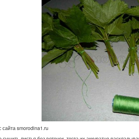
с сайта smorodina1.ru
 сушить листья без веточек, тогда их аккуратно раскладыва