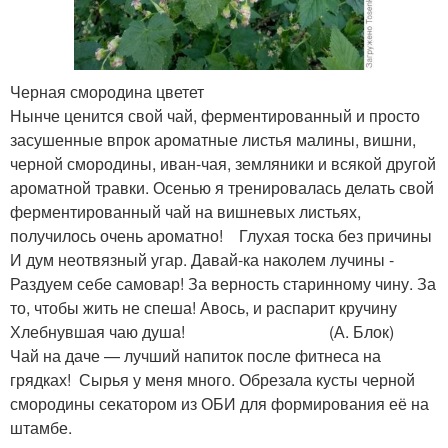
Черная смородина цветет
Нынче ценится свой чай, ферментированный и просто
засушенные впрок ароматные листья малины, вишни,
черной смородины, иван-чая, земляники и всякой другой
ароматной травки. Осенью я тренировалась делать свой
ферментированный чай на вишневых листьях,
получилось очень ароматно! Глухая тоска без причины
И дум неотвязный угар. Давай-ка наколем лучины -
Раздуем себе самовар! За верность старинному чину. За
то, чтобы жить не спеша! Авось, и распарит кручину
Хлебнувшая чаю душа! (А. Блок)
Чай на даче — лучший напиток после фитнеса на
грядках! Сырья у меня много. Обрезала кусты черной
смородины секатором из ОБИ для формирования её на
штамбе.