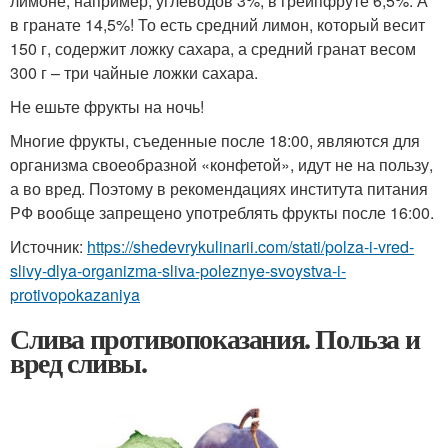
лимоне, например, углеводов 3%, в грейпфруте 6,5%. А
в гранате 14,5%! То есть средний лимон, который весит
150 г, содержит ложку сахара, а средний гранат весом
300 г – три чайные ложки сахара.
Не ешьте фрукты на ночь!
Многие фрукты, съеденные после 18:00, являются для
организма своеобразной «конфетой», идут не на пользу,
а во вред. Поэтому в рекомендациях института питания
РФ вообще запрещено употреблять фрукты после 16:00.
Источник:
https://shedevrykulinarii.com/stati/polza-i-vred-
slivy-dlya-organizma-sliva-poleznye-svoystva-i-
protivopokazaniya
Слива противопоказания. Польза и
вред сливы.