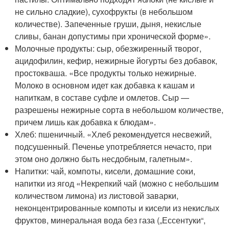
не сильно сладкие), сухофрукты (в небольшом
количестве). Запеченные груши, дыня, некислые
сливы, банан допустимы при хронической форме».
Молочные продукты: сыр, обезжиренный творог,
ацидофилин, кефир, нежирные йогурты без добавок,
простокваша. «Все продукты только нежирные.
Молоко в основном идет как добавка к кашам и
напиткам, в составе суфле и омлетов. Сыр —
разрешены нежирные сорта в небольшом количестве,
причем лишь как добавка к блюдам».
Хлеб: пшеничный. «Хлеб рекомендуется несвежий,
подсушенный. Печенье употребляется нечасто, при
этом оно должно быть несдобным, галетным».
Напитки: чай, компоты, кисели, домашние соки,
напитки из ягод «Некрепкий чай (можно с небольшим
количеством лимона) из листовой заварки,
неконцентрированные компоты и кисели из некислых
фруктов, минеральная вода без газа („Ессентуки“,