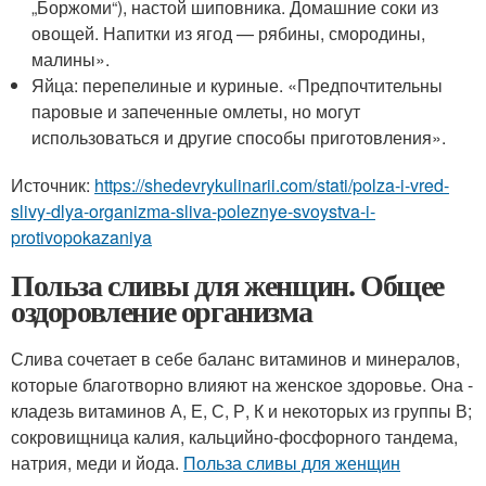
„Боржоми“), настой шиповника. Домашние соки из
овощей. Напитки из ягод — рябины, смородины,
малины».
Яйца: перепелиные и куриные. «Предпочтительны
паровые и запеченные омлеты, но могут
использоваться и другие способы приготовления».
Источник:
https://shedevrykulinarii.com/stati/polza-i-vred-
slivy-dlya-organizma-sliva-poleznye-svoystva-i-
protivopokazaniya
Польза сливы для женщин. Общее
оздоровление организма
Слива сочетает в себе баланс витаминов и минералов,
которые благотворно влияют на женское здоровье. Она -
кладезь витаминов А, Е, С, Р, К и некоторых из группы В;
сокровищница калия, кальцийно-фосфорного тандема,
натрия, меди и йода.
Польза сливы для женщин