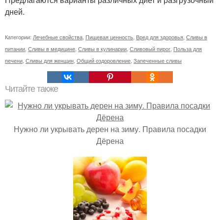
дней.
Категории:
Лечебные свойства
,
Пищевая ценность
,
Вред для здоровья
,
Сливы в
питании
,
Сливы в медицине
,
Сливы в кулинарии
,
Сливовый пирог
,
Польза для
печени
,
Сливы для женщин
,
Общий оздоровление
,
Запеченные сливы
Читайте также
Нужно ли укрывать дерен на зиму. Правила посадки
Дёрена