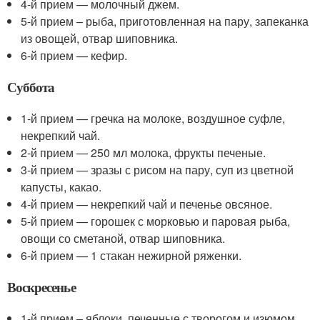
4-й прием — молочный джем.
5-й прием – рыба, приготовленная на пару, запеканка
из овощей, отвар шиповника.
6-й прием — кефир.
Суббота
1-й прием — гречка на молоке, воздушное суфле,
некрепкий чай.
2-й прием — 250 мл молока, фрукты печеные.
3-й прием — зразы с рисом на пару, суп из цветной
капусты, какао.
4-й прием — некрепкий чай и печенье овсяное.
5-й прием — горошек с морковью и паровая рыба,
овощи со сметаной, отвар шиповника.
6-й прием — 1 стакан нежирной ряженки.
Воскресенье
1-й прием – яблоки, печенные с творогом и изюмом,