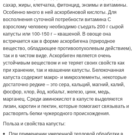
сахар, жиры, клетчатка, фитонцид, энзимы и витамины.
Особенно много в ней аскорбиновой кислоты. Для
восполнения суточной потребности витамина С
взрослому человеку необходимо съедать 200 г сырой
капусты или 100-150 г – квашеной. В овоще она
встречается как в форме аскорбигена (природное
вещество, обладающее противоопухолевым действием),
так и в чистом виде. Аскорбиген является очень
устойчивым веществом и не теряет своих свойств как
при хранении, так и квашении капусты. Белокочанная
капуста содержит макро- и микроэлементы, некоторые
достаточно редкие – это сера, кальций, магний, калий,
фосфор, хлор, йод, кобальт, железо, цинк, медь,
марганец. Среди аминокислот в капусте выделяются
лизин, каротин и пектин, которые помогают связывать и
растворять белки чужеродного происхождения.
Польза и свойства капусты:
При применении умеренной тепловой обработки в