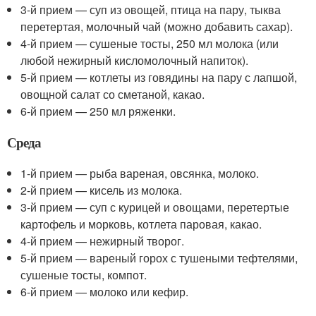
3-й прием — суп из овощей, птица на пару, тыква
перетертая, молочный чай (можно добавить сахар).
4-й прием — сушеные тосты, 250 мл молока (или
любой нежирный кисломолочный напиток).
5-й прием — котлеты из говядины на пару с лапшой,
овощной салат со сметаной, какао.
6-й прием — 250 мл ряженки.
Среда
1-й прием — рыба вареная, овсянка, молоко.
2-й прием — кисель из молока.
3-й прием — суп с курицей и овощами, перетертые
картофель и морковь, котлета паровая, какао.
4-й прием — нежирный творог.
5-й прием — вареный горох с тушеными тефтелями,
сушеные тосты, компот.
6-й прием — молоко или кефир.