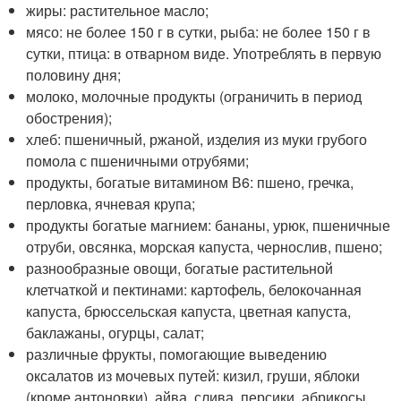
жиры: растительное масло;
мясо: не более 150 г в сутки, рыба: не более 150 г в
сутки, птица: в отварном виде. Употреблять в первую
половину дня;
молоко, молочные продукты (ограничить в период
обострения);
хлеб: пшеничный, ржаной, изделия из муки грубого
помола с пшеничными отрубями;
продукты, богатые витамином В6: пшено, гречка,
перловка, ячневая крупа;
продукты богатые магнием: бананы, урюк, пшеничные
отруби, овсянка, морская капуста, чернослив, пшено;
разнообразные овощи, богатые растительной
клетчаткой и пектинами: картофель, белокочанная
капуста, брюссельская капуста, цветная капуста,
баклажаны, огурцы, салат;
различные фрукты, помогающие выведению
оксалатов из мочевых путей: кизил, груши, яблоки
(кроме антоновки), айва, слива, персики, абрикосы,