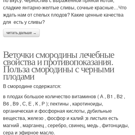
по вкусу: чернослив с выраженной пряной нотой,
сладкие янтарно-желтые сливы, сочные красные…Что
ждать нам от спелых плодов? Какие ценные качества
для есть у сливы?
читать дальше →
Веточки смородины лечебные
свойства и противопоказания.
Польза смородины с черными
плодами
В смородине содержатся:
в плодах большое количество витаминов ( А , В1 , В2 ,
В6 , В9 , С, Е , К , Р ); пектины , каротиноиды,
органическая и фосфорная кислоты, дубильные
вещества, железо , фосфор и калий ;в листьях есть
магний , марганец , серебро, свинец, медь , фитонциды,
сера и эфирное масло.