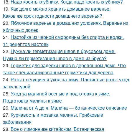
18.
Надо косить клубнику. Когда надо косить клубнику?
19.
Как долго можно хранить домашнее варенье.
Каков же срок годности домашнего варенья?
20.
Яблочное варенье в домашних условиях. Варенье из
яблочных долек
21.
Настойка из черной смородины без спирта и водки.
11 рецептов настоек
22.
Нужна ли герметизация швов в брусовом доме.
Нужна ли герметизация швов в доме из бруса?
23.
Герметик для заделки швов в деревянном доме. Что
такое специализированные герметики для дерева
24.
Розы плетущиеся уход на зиму. Плетистые розы: уход
за культурой
25.
Уход за малиной осенью и подготовка к зиме.
Подготовка малины к зиме
26.
Малина от А до я. Малина — ботаническое описание
27.
Курчавость и мозаика малины. Грибковые
заболевания
28.
Все о лимоннике китайском. Ботаническая