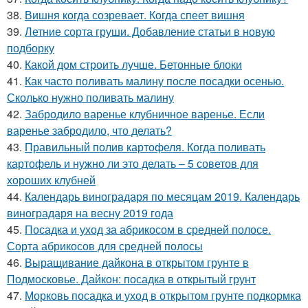
38.
Вишня когда созревает. Когда спеет вишня
39.
Летние сорта груши. Добавление статьи в новую
подборку
40.
Какой дом строить лучше. Бетонные блоки
41.
Как часто поливать малину после посадки осенью.
Сколько нужно поливать малину
42.
Забродило варенье клубничное варенье. Если
варенье забродило, что делать?
43.
Правильный полив картофеля. Когда поливать
картофель и нужно ли это делать – 5 советов для
хороших клубней
44.
Календарь виноградаря по месяцам 2019. Календарь
виноградаря на весну 2019 года
45.
Посадка и уход за абрикосом в средней полосе.
Сорта абрикосов для средней полосы
46.
Выращивание дайкона в открытом грунте в
Подмосковье. Дайкон: посадка в открытый грунт
47.
Морковь посадка и уход в открытом грунте подкормка