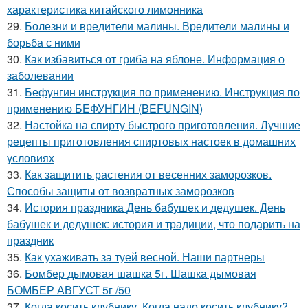
характеристика китайского лимонника
29.
Болезни и вредители малины. Вредители малины и
борьба с ними
30.
Как избавиться от гриба на яблоне. Информация о
заболевании
31.
Бефунгин инструкция по применению. Инструкция по
применению БЕФУНГИН (BEFUNGIN)
32.
Настойка на спирту быстрого приготовления. Лучшие
рецепты приготовления спиртовых настоек в домашних
условиях
33.
Как защитить растения от весенних заморозков.
Способы защиты от возвратных заморозков
34.
История праздника День бабушек и дедушек. День
бабушек и дедушек: история и традиции, что подарить на
праздник
35.
Как ухаживать за туей весной. Наши партнеры
36.
Бомбер дымовая шашка 5г. Шашка дымовая
БОМБЕР АВГУСТ 5г /50
37.
Когда косить клубнику. Когда надо косить клубнику?