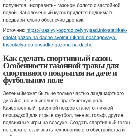
получится «исправить» газоном болото с застойной
водой. Заболоченный кусок придется поднимать,
предварительно обеспечив дренаж.
Источник:
https://krasivyj-ogorod.zelynyjsad.info/stati/kak-
sdelat-gazon-na-dache-svoimi-rukami-poshagovaya-
instrukciya-po-posadke-gazona-na-dache
Как сделать спортивный газон.
Особенности газонной травы для
спортивного покрытия на даче и
футбольном поле
Зеленыйможет быть не только частью ландшафтного
дизайна, но и выполнять практическую роль.
Качественный травяной покров станет отличной
площадкой для игры в футбол, теннис, гольф, другие
подвижные игры на воздухе. Создать спортивный газон
не сложно, если знать технологию его обустройства и