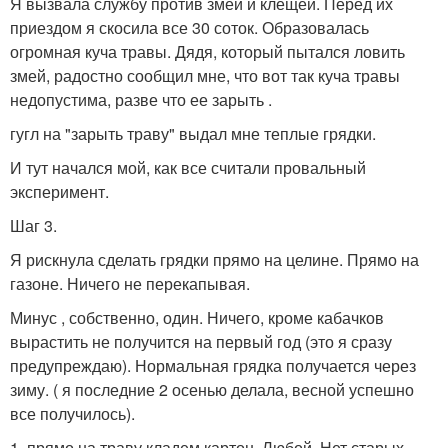
Я вызвала службу против змей и клещей. Перед их
приездом я скосила все 30 соток. Образовалась
огромная куча травы. Дядя, который пытался ловить
змей, радостно сообщил мне, что вот так куча травы
недопустима, разве что ее зарыть .
гугл на "зарыть траву" выдал мне теплые грядки.
И тут начался мой, как все считали провальный
эксперимент.
Шаг 3.
Я рискнула сделать грядки прямо на целине. Прямо на
газоне. Ничего не перекапывая.
Минус , собственно, один. Ничего, кроме кабачков
вырастить не получится на первый год (это я сразу
предупреждаю). Нормальная грядка получается через
зиму. ( я последние 2 осенью делала, весной успешно
все получилось).
1. прямо на траву кладем картон. Любой. Нет старых