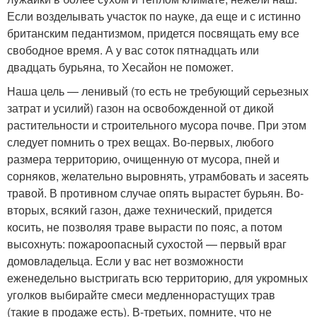
Если возделывать участок по науке, да еще и с истинно
британским педантизмом, придется посвящать ему все
свободное время. А у вас соток пятнадцать или
двадцать бурьяна, то Хесайон не поможет.
Наша цель — ленивый (то есть не требующий серьезных
затрат и усилий) газон на освобожденной от дикой
растительности и строительного мусора почве. При этом
следует помнить о трех вещах. Во-первых, любого
размера территорию, очищенную от мусора, пней и
сорняков, желательно выровнять, утрамбовать и засеять
травой. В противном случае опять вырастет бурьян. Во-
вторых, всякий газон, даже технический, придется
косить, не позволяя траве вырасти по пояс, а потом
высохнуть: пожароопасный сухостой — первый враг
домовладельца. Если у вас нет возможности
еженедельно выстригать всю территорию, для укромных
уголков выбирайте смеси медленнорастущих трав
(такие в продаже есть). В-третьих, помните, что не