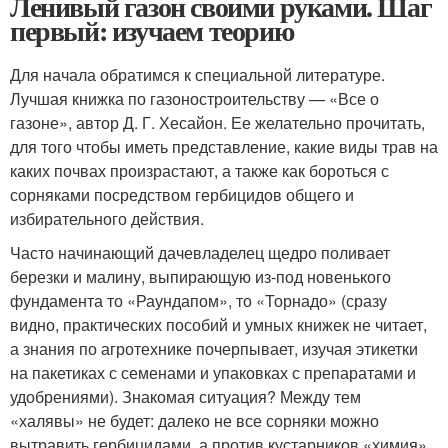
Ленивый газон своими руками. Шаг
первый: изучаем теорию
Для начала обратимся к специальной литературе.
Лучшая книжка по газоностроительству — «Все о
газоне», автор Д. Г. Хесайон. Ее желательно прочитать,
для того чтобы иметь представление, какие виды трав на
каких почвах произрастают, а также как бороться с
сорняками посредством гербицидов общего и
избирательного действия.
Часто начинающий дачевладелец щедро поливает
березки и малину, выпирающую из-под новенького
фундамента то «Раундапом», то «Торнадо» (сразу
видно, практических пособий и умных книжек не читает,
а знания по агротехнике почерпывает, изучая этикетки
на пакетиках с семенами и упаковках с препаратами и
удобрениями). Знакомая ситуация? Между тем
«халявы» не будет: далеко не все сорняки можно
вытравить гербицидами, а против кустарников «химия»