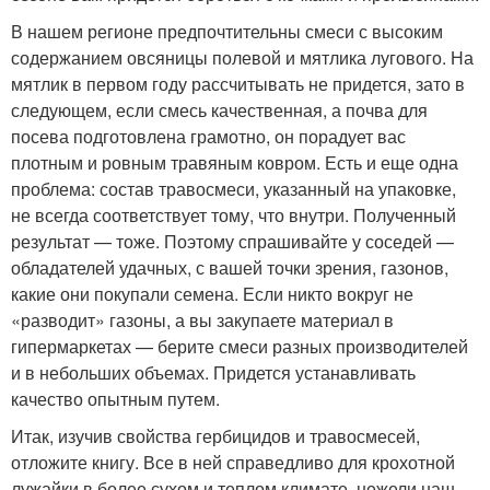
В нашем регионе предпочтительны смеси с высоким
содержанием овсяницы полевой и мятлика лугового. На
мятлик в первом году рассчитывать не придется, зато в
следующем, если смесь качественная, а почва для
посева подготовлена грамотно, он порадует вас
плотным и ровным травяным ковром. Есть и еще одна
проблема: состав травосмеси, указанный на упаковке,
не всегда соответствует тому, что внутри. Полученный
результат — тоже. Поэтому спрашивайте у соседей —
обладателей удачных, с вашей точки зрения, газонов,
какие они покупали семена. Если никто вокруг не
«разводит» газоны, а вы закупаете материал в
гипермаркетах — берите смеси разных производителей
и в небольших объемах. Придется устанавливать
качество опытным путем.
Итак, изучив свойства гербицидов и травосмесей,
отложите книгу. Все в ней справедливо для крохотной
лужайки в более сухом и теплом климате, нежели наш.