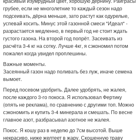
красивый изумрудный цвет, хорошую дернину. Райграсы
грубее, если не многолетние то каждый сезон надо
подсеивать, дёрна меньше, зато растут как одурелые,
успевай косить. Минус этой газонной смеси "Идеал" -
разрастается медленно, в первый год не стоит ждать
густого газона. На второй год попрёт. Засеивать из
расчёта 3-4 кг на сотку. Лучше 4кг, я сэкономил потом
пожалел когда увидел проплешины.
Важные моменты.
Засеянный газон надо поливать без луж, иначе семена
вымоет.
Перед посевом удобрить. Далее удобрять, не жалея,
после каждого 3-го покоса. Я использовал Фертику
(опять не реклама), по сравнению с другими топ. Можно
сэкономить и купить 3-4 минерала и смешать. По весне
главное азот, разбрасывал азотное не жалея.
Покос. Я кошу раз в неделю до 7см высотой. Выше
некрасиво, ниже желтеет в жару. Скошенную траву