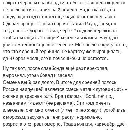
накрыл чёрным спанбондом чтобы оставшиеся корешки
не вылезли и оставил на 2 недели. Надо сказать, на
следующий год готовил ещё один участок под газон.
Сделал проще - скосил сорняк. залил Раундапом, он
тогда не так дорого стоил, через 2 недели перекопал
чтобы вытащить "спящие" корешки и камни. Раундап
уничтожает вообще всё зелёное. Мне было пофигу на то,
что это ядрёный гербицид, не картоху же выращивать,
да и через месяц его в почве якобы не остаётся.
Ну так вот, после спанбонда ещё раз перекопал,
выровнял, утрамбовал и засеял.
Семена выбирал долго. В итоге для средней полосы
России наилучшей является смесь мятлик луговой 50% +
овсяница красная 50%. Брал фирмы "SortLine" под
названием "Идеал" (не реклама). Эти компоненты
злаковые, они многолетки (7 лет точно живут), устойчивы
к морозам, засухам, в тени растут нормально,
разрастаются равномерно. Трава мягкая, как ковёр, даёт