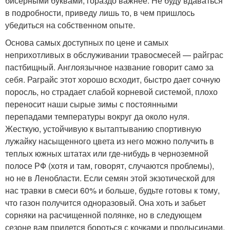
бисерными буквами, гораздо важнее. Не буду вдаваться
в подробности, приведу лишь то, в чем пришлось
убедиться на собственном опыте.
Основа самых доступных по цене и самых
неприхотливых в обслуживании травосмесей — райграс
пастбищный. Англоязычное название говорит само за
себя. Раграйс этот хорошо всходит, быстро дает сочную
поросль, но страдает слабой корневой системой, плохо
переносит наши сырые зимы с постоянными
перепадами температуры вокруг да около нуля.
Жесткую, устойчивую к вытаптыванию спортивную
лужайку насыщенного цвета из него можно получить в
теплых южных штатах или где-нибудь в черноземной
полосе РФ (хотя и там, говорят, случаются проблемы),
но не в Ленобласти. Если семян этой экзотической для
нас травки в смеси 60% и больше, будьте готовы к тому,
что газон получится одноразовый. Она хоть и забьет
сорняки на расчищенной полянке, но в следующем
сезоне вам придется бороться с кочками и пролысинами.