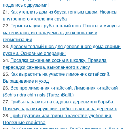
поделись с друзьями!
21.
Как утеплить дом из бруса теплым швом. Нюансы
внутреннего утепления сруба
22.
Герметизация сруба теплый шов. Плюсы и минусы
материалов, используемых для конопатки и
герметизации
23.
Делаем теплый шов для деревянного дома своими
руками. Основные операции:
24.
Посадка саженцев сосны в школку. Правила
пересадки саженца, выкопанного в лесу
25.
Как вырастить на участке лимонник китайский.
Выращивание и уход
26.
Все про лимонник китайский. Лимонник китайский
(Schis ndra chin nsis (Turcz.)Baill.)
27.
Грибы-паразиты на садовых деревьях и борьба..
Почему паразитирующие грибы селятся на деревьях
28.
Гриб трутовик или грибы в качестве удобрения.
Полезные свойства