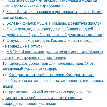
4.
Правила посадки китайского лимонника и ухода за
ним. Агротехнические требования
5.
Как избавиться от мошек в цветочных горшках.. Какие
мошки бывают
6.
Болезни фиалок мушки и комары. Вредители фиалок
7.
Какой день недели подойдет для. Значение дней
недели: как выбрать благоприятный день по астрологии
8.
Отпуск с выходного дня. Как оплачивают выходные,
не вошедшие в отпуск
9.
МАЛИНЫ листья инструкция по применению. Малины
листья : инструкция по применению
10.
Календарь сбора трав для полезных чаев. Этот
загадочный лунный календарь
11.
Как приготовить чай из веточек. Как приготовить
лечебные чаи из веточек вишни, смородины, шиповника
зимой
12.
Ароматнейший чай из веточек смородины. Как
приготовить лечебные чаи из веточек вишни,
смородины, шиповника зимой