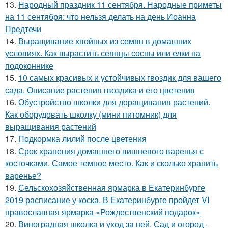
13.
Народный праздник 11 сентября. Народные приметы
на 11 сентября: что нельзя делать на день Иоанна
Предтечи
14.
Выращивание хвойных из семян в домашних
условиях. Как вырастить сеянцы сосны или елки на
подоконнике
15.
10 самых красивых и устойчивых гвоздик для вашего
сада. Описание растения гвоздика и его цветения
16.
Обустройство школки для доращивания растений.
Как оборудовать школку (мини питомник) для
выращивания растений
17.
Подкормка лилий после цветения
18.
Срок хранения домашнего вишневого варенья с
косточками. Самое темное место. Как и сколько хранить
варенье?
19.
Сельскохозяйственная ярмарка в Екатеринбурге
2019 расписание у коска. В Екатеринбурге пройдет VI
православная ярмарка «Рождественский подарок»
20.
Виноградная школка и уход за ней. Сад и огород -