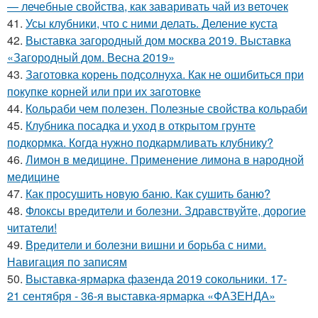
— лечебные свойства, как заваривать чай из веточек
41.
Усы клубники, что с ними делать. Деление куста
42.
Выставка загородный дом москва 2019. Выставка
«Загородный дом. Весна 2019»
43.
Заготовка корень подсолнуха. Как не ошибиться при
покупке корней или при их заготовке
44.
Кольраби чем полезен. Полезные свойства кольраби
45.
Клубника посадка и уход в открытом грунте
подкормка. Когда нужно подкармливать клубнику?
46.
Лимон в медицине. Применение лимона в народной
медицине
47.
Как просушить новую баню. Как сушить баню?
48.
Флоксы вредители и болезни. Здравствуйте, дорогие
читатели!
49.
Вредители и болезни вишни и борьба с ними.
Навигация по записям
50.
Выставка-ярмарка фазенда 2019 сокольники. 17-
21 сентября - 36-я выставка-ярмарка «ФАЗЕНДА»