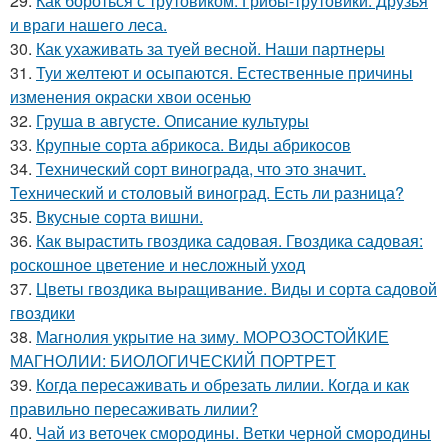
29.
Как бороться с трутовиком. Грибы-трутовики. Друзья
и враги нашего леса.
30.
Как ухаживать за туей весной. Наши партнеры
31.
Туи желтеют и осыпаются. Естественные причины
изменения окраски хвои осенью
32.
Груша в августе. Описание культуры
33.
Крупные сорта абрикоса. Виды абрикосов
34.
Технический сорт винограда, что это значит.
Технический и столовый виноград. Есть ли разница?
35.
Вкусные сорта вишни.
36.
Как вырастить гвоздика садовая. Гвоздика садовая:
роскошное цветение и несложный уход
37.
Цветы гвоздика выращивание. Виды и сорта садовой
гвоздики
38.
Магнолия укрытие на зиму. МОРОЗОСТОЙКИЕ
МАГНОЛИИ: БИОЛОГИЧЕСКИЙ ПОРТРЕТ
39.
Когда пересаживать и обрезать лилии. Когда и как
правильно пересаживать лилии?
40.
Чай из веточек смородины. Ветки черной смородины