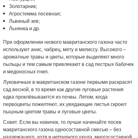
Золотарник;
Агростемма посевная;
Львиный зев;
Льнянка и др.
При оформлении низкого мавританского газона часто
используют анис, чабрец, мяту и мелиссу. Высокого –
ароматные травы и цветы, которые выделяют много
пыльцы и тем самым привлекают в сад пестрых бабочек
и медоносных пчел.
Луковичные в мавританском газоне первыми раскрасят
сад весной, в то время как другие луговые растения
едва проклёвываются из почвы. Летом, когда
первоцветы пожелтеют, их увядающие листья скроют
пышным цветом травы и луговые цветы.
Совет. Если вы новичок, то лучше начинайте посев
мавританского газона односоставной смесью – без
надлежащего, хотя и нетрудного ухода, многосоставной