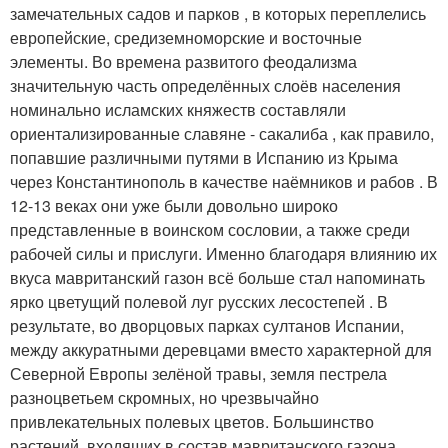
замечательных садов и парков , в которых переплелись
европейские, средиземноморские и восточные
элементы. Во времена развитого феодализма
значительную часть определённых слоёв населения
номинально исламских княжеств составляли
ориентализированные славяне - сакалиба , как правило,
попавшие различными путями в Испанию из Крыма
через Константинополь в качестве наёмников и рабов . В
12-13 веках они уже были довольно широко
представленные в воинском сословии, а также среди
рабочей силы и прислуги. Именно благодаря влиянию
их
вкуса мавританский газон всё больше стал напоминать
ярко цветущий полевой луг русских лесостепей . В
результате, во дворцовых парках султанов Испании,
между аккуратными деревцами вместо характерной
для
Северной Европы зелёной травы, земля пестрела
разноцветьем скромных, но чрезвычайно
привлекательных полевых цветов. Большинство
растений, входящих в состав мавританского газона