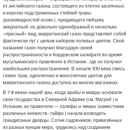
от английского газона, состоящего из плотно засеянных
и коротко подстриженных стеблей травы
(разновидностей осоки ), придающего пейзажу
аккуратный, но довольно однообразный и несколько
«пресный» вид, мавританский газон представляет собой
фактически луг с целым набором полевых цветов. Своё
название газон получил благодаря своей
распространённости в Кордовском халифате во время
мусульманского правления в Испании , где он получил
наибольшее распространение. В начале XXI века смесь
семян трав, однолетних и многолетних цветов для
мавританского газона доступна во многих магазинах.
В 7-8 веках нашей эры, когда арабы и мавры основали
свои государства в Северной Африке (см. Магриб ) и
Испании, их правители — халифы и эмиры (наместники
различных княжеств- тайфа ) начали возводить
грандиозные дворцы. Сотни садовников, привезённых
из разных концов мира, трудились над созданием