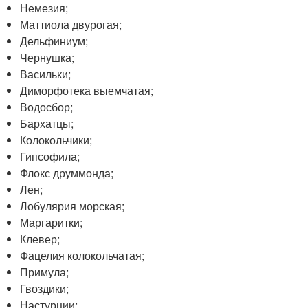
Немезия;
Маттиола двурогая;
Дельфиниум;
Чернушка;
Васильки;
Диморфотека выемчатая;
Водосбор;
Бархатцы;
Колокольчики;
Гипсофила;
Флокс друммонда;
Лен;
Лобулярия морская;
Маргаритки;
Клевер;
Фацелия колокольчатая;
Примула;
Гвоздики;
Настурции;