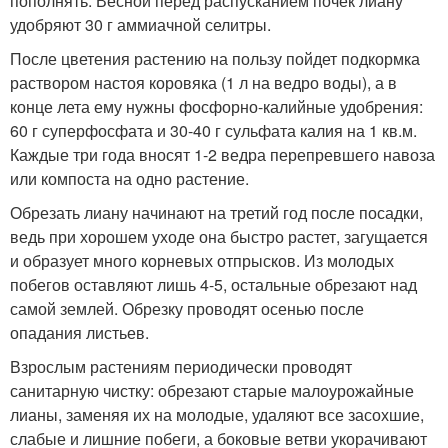
пополнять. Весной перед распусканием почек лиану
удобряют 30 г аммиачной селитры.
После цветения растению на пользу пойдет подкормка
раствором настоя коровяка (1 л на ведро воды), а в
конце лета ему нужны фосфорно-калийные удобрения:
60 г суперфосфата и 30-40 г сульфата калия на 1 кв.м.
Каждые три года вносят 1-2 ведра перепревшего навоза
или компоста на одно растение.
Обрезать лиану начинают на третий год после посадки,
ведь при хорошем уходе она быстро растет, загущается
и образует много корневых отпрысков. Из молодых
побегов оставляют лишь 4-5, остальные обрезают над
самой землей. Обрезку проводят осенью после
опадания листьев.
Взрослым растениям периодически проводят
санитарную чистку: обрезают старые малоурожайные
лианы, заменяя их на молодые, удаляют все засохшие,
слабые и лишние побеги, а боковые ветви укорачивают