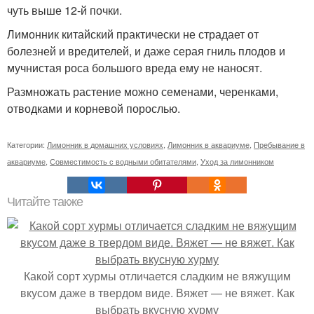
чуть выше 12-й почки.
Лимонник китайский практически не страдает от
болезней и вредителей, и даже серая гниль плодов и
мучнистая роса большого вреда ему не наносят.
Размножать растение можно семенами, черенками,
отводками и корневой порослью.
Категории:
Лимонник в домашних условиях
,
Лимонник в аквариуме
,
Пребывание в
аквариуме
,
Совместимость с водными обитателями
,
Уход за лимонником
Читайте также
Какой сорт хурмы отличается сладким не вяжущим
вкусом даже в твердом виде. Вяжет — не вяжет. Как
выбрать вкусную хурму