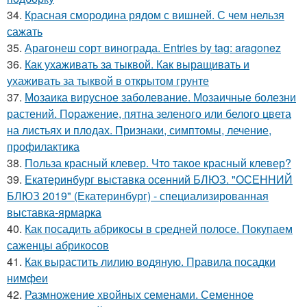
34.
Красная смородина рядом с вишней. С чем нельзя
сажать
35.
Арагонеш сорт винограда. Entries by tag: aragonez
36.
Как ухаживать за тыквой. Как выращивать и
ухаживать за тыквой в открытом грунте
37.
Мозаика вирусное заболевание. Мозаичные болезни
растений. Поражение, пятна зеленого или белого цвета
на листьях и плодах. Признаки, симптомы, лечение,
профилактика
38.
Польза красный клевер. Что такое красный клевер?
39.
Екатеринбург выставка осенний БЛЮЗ. "ОСЕННИЙ
БЛЮЗ 2019" (Екатеринбург) - специализированная
выставка-ярмарка
40.
Как посадить абрикосы в средней полосе. Покупаем
саженцы абрикосов
41.
Как вырастить лилию водяную. Правила посадки
нимфеи
42.
Размножение хвойных семенами. Семенное