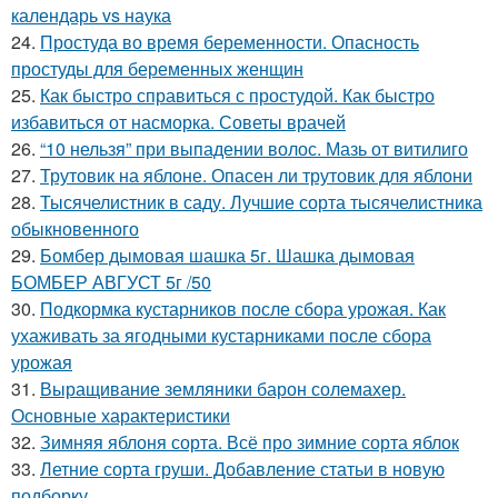
календарь vs наука
24.
Простуда во время беременности. Опасность
простуды для беременных женщин
25.
Как быстро справиться с простудой. Как быстро
избавиться от насморка. Советы врачей
26.
“10 нельзя” при выпадении волос. Мазь от витилиго
27.
Трутовик на яблоне. Опасен ли трутовик для яблони
28.
Тысячелистник в саду. Лучшие сорта тысячелистника
обыкновенного
29.
Бомбер дымовая шашка 5г. Шашка дымовая
БОМБЕР АВГУСТ 5г /50
30.
Подкормка кустарников после сбора урожая. Как
ухаживать за ягодными кустарниками после сбора
урожая
31.
Выращивание земляники барон солемахер.
Основные характеристики
32.
Зимняя яблоня сорта. Всё про зимние сорта яблок
33.
Летние сорта груши. Добавление статьи в новую
подборку