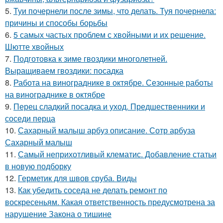
5.
Туи почернели после зимы, что делать. Туя почернела:
причины и способы борьбы
6.
5 самых частых проблем с хвойными и их решение.
Шютте хвойных
7.
Подготовка к зиме гвоздики многолетней.
Выращиваем гвоздики: посадка
8.
Работа на винограднике в октябре. Сезонные работы
на винограднике в октябре
9.
Перец сладкий посадка и уход. Предшественники и
соседи перца
10.
Сахарный малыш арбуз описание. Сотр арбуза
Сахарный малыш
11.
Самый неприхотливый клематис. Добавление статьи
в новую подборку
12.
Герметик для швов сруба. Виды
13.
Как убедить соседа не делать ремонт по
воскресеньям. Какая ответственность предусмотрена за
нарушение Закона о тишине