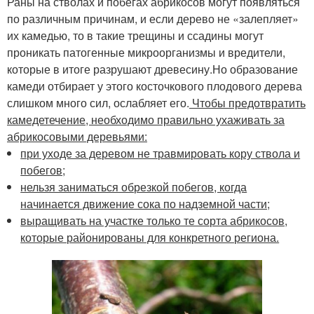
Раны на стволах и побегах абрикосов могут появляться
по различным причинам, и если дерево не «залепляет»
их камедью, то в такие трещины и ссадины могут
проникать патогенные микроорганизмы и вредители,
которые в итоге разрушают древесину.Но образование
камеди отбирает у этого косточкового плодового дерева
слишком много сил, ослабляет его.
Чтобы предотвратить
камедетечение, необходимо правильно ухаживать за
абрикосовыми деревьями:
при уходе за деревом не травмировать кору ствола и
побегов;
нельзя заниматься обрезкой побегов, когда
начинается движение сока по надземной части;
выращивать на участке только те сорта абрикосов,
которые районированы для конкретного региона.