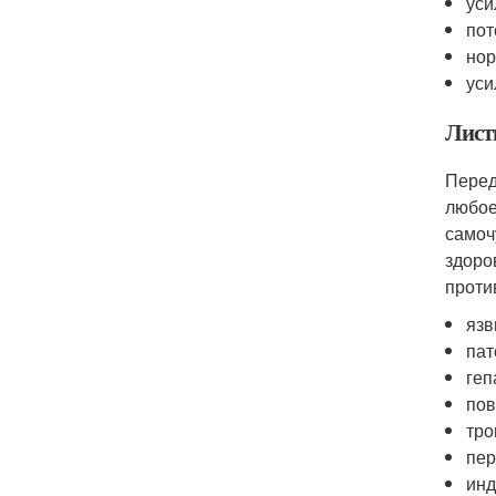
уси
пот
но
уси
Лист
Перед
любое
самоч
здоро
проти
язв
пат
геп
пов
тро
пер
инд