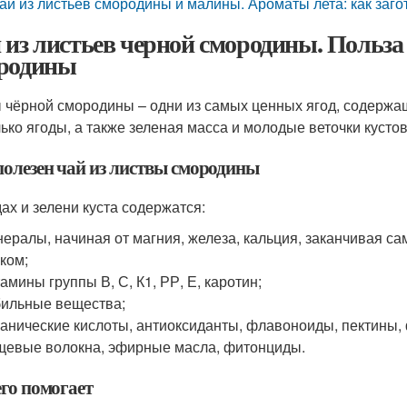
ай из листьев смородины и малины. Ароматы лета: как заго
 из листьев черной смородины. Польза 
родины
 чёрной смородины – одни из самых ценных ягод, содержа
лько ягоды, а также зеленая масса и молодые веточки кустов
полезен чай из листвы смородины
дах и зелени куста содержатся:
ералы, начиная от магния, железа, кальция, заканчивая 
ком;
амины группы В, С, К1, РР, Е, каротин;
ильные вещества;
анические кислоты, антиоксиданты, флавоноиды, пектины, 
евые волокна, эфирные масла, фитонциды.
его помогает