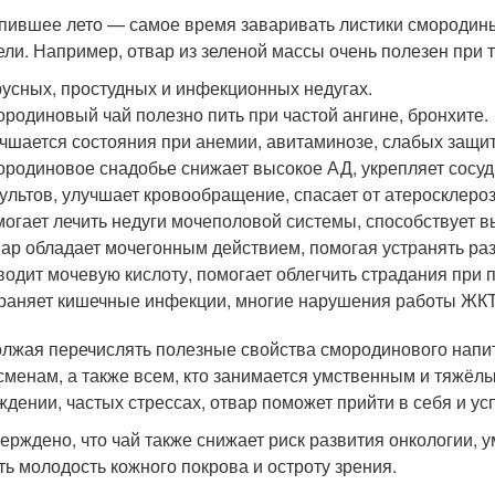
пившее лето — самое время заваривать листики смородины
ели. Например, отвар из зеленой массы очень полезен при 
усных, простудных и инфекционных недугах.
родиновый чай полезно пить при частой ангине, бронхите.
чшается состояния при анемии, авитаминозе, слабых защи
родиновое снадобье снижает высокое АД, укрепляет сосуд
ультов, улучшает кровообращение, спасает от атеросклероз
огает лечить недуги мочеполовой системы, способствует в
ар обладает мочегонным действием, помогая устранять раз
одит мочевую кислоту, помогает облегчить страдания при п
раняет кишечные инфекции, многие нарушения работы ЖКТ
лжая перечислять полезные свойства смородинового напитк
сменам, а также всем, кто занимается умственным и тяжёл
ждении, частых стрессах, отвар поможет прийти в себя и ус
ерждено, что чай также снижает риск развития онкологии, 
ть молодость кожного покрова и остроту зрения.