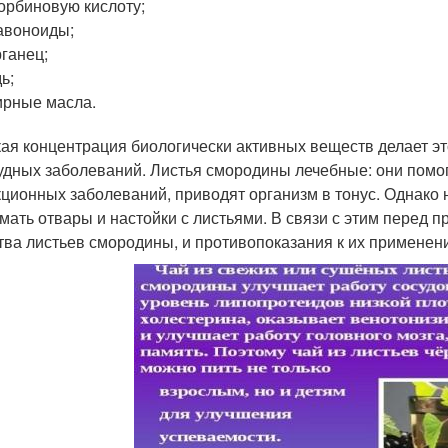
орбиновую кислоту;
авоноиды;
ганец;
ь;
рные масла.
ая концентрация биологически активных веществ делает э
удных заболеваний. Листья смородины лечебные: они помо
ционных заболеваний, приводят организм в тонус. Однако 
мать отвары и настойки с листьями. В связи с этим перед
тва листьев смородины, и противопоказания к их применен