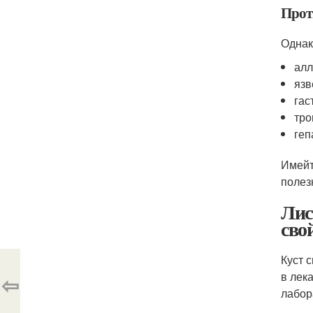
Прот
Однак
алл
язв
гас
тро
геп
Имейт
полез
Лис
сво
Куст 
в лек
⇦
лабор