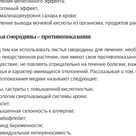
ление мочегонного эффекта;
огонный эффект;
рмализация
уровня сахара в крови
;
ление вывода мочевой кислоты из организма, продуктов ра
ья смородины – противопоказания
 тем как использовать листья смородины для лечения, необ
 лекарственное растение, они имеют свои противопоказан
увствие, не повлиять отрицательно на течение болезни, в
вья и характер имеющихся отклонений. Рассказывая о том, 
вопоказания медики называют следующие:
ы, гастриты с повышенной кислотностью;
ологии свертывающей системы крови;
атит;
ышенная склонность к аллергии;
мбофлебит;
иод беременности;
ивидуальная непереносимость.