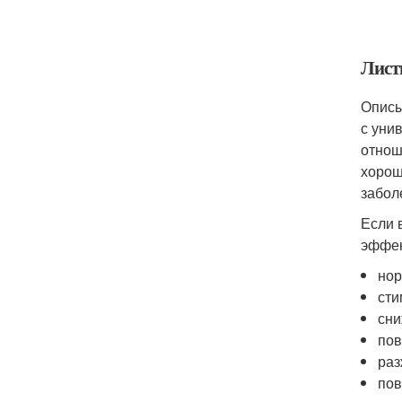
Лист
Описы
с уни
отнош
хорош
забол
Если 
эффек
нор
сти
сни
пов
раз
пов