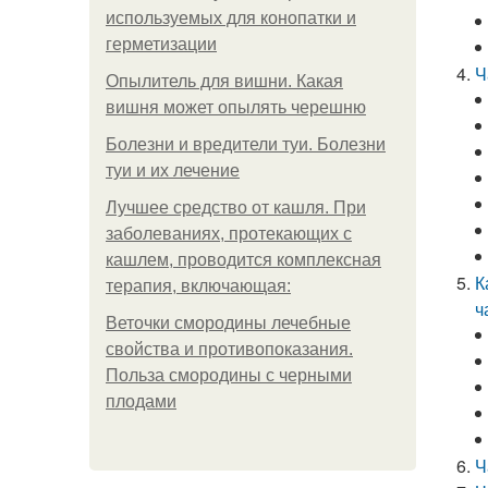
используемых для конопатки и
герметизации
Ч
Опылитель для вишни. Какая
вишня может опылять черешню
Болезни и вредители туи. Болезни
туи и их лечение
Лучшее средство от кашля. При
заболеваниях, протекающих с
кашлем, проводится комплексная
К
терапия, включающая:
ч
Веточки смородины лечебные
свойства и противопоказания.
Польза смородины с черными
плодами
Ч