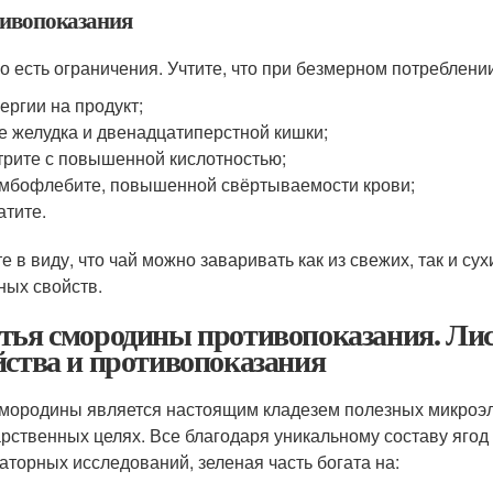
ивопоказания
о есть ограничения. Учтите, что при безмерном потреблени
ергии на продукт;
е желудка и двенадцатиперстной кишки;
трите с повышенной кислотностью;
мбофлебите, повышенной свёртываемости крови;
атите.
е в виду, что чай можно заваривать как из свежих, так и су
ных свойств.
тья смородины противопоказания. Лис
йства и противопоказания
смородины является настоящим кладезем полезных микроэле
арственных целях. Все благодаря уникальному составу ягод
аторных исследований, зеленая часть богата на: