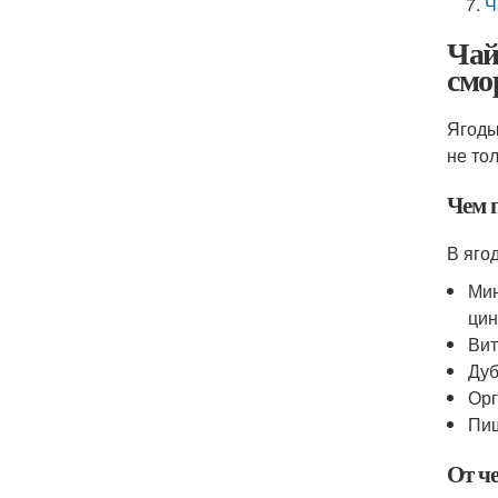
Ч
Чай
смо
Ягоды
не то
Чем 
В яго
Мин
цин
Вит
Дуб
Орг
Пищ
От ч