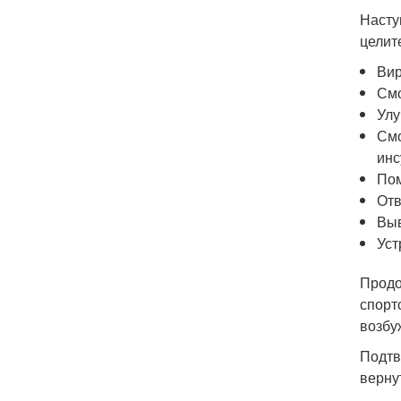
Насту
целит
Вир
Смо
Улу
Смо
инс
Пом
Отв
Выв
Уст
Продо
спорт
возбу
Подтв
верну