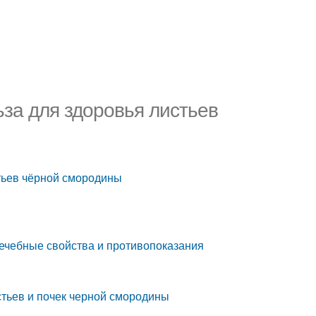
ьза для здоровья листьев
стьев чёрной смородины
ечебные свойства и противопоказания
стьев и почек черной смородины