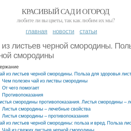
КРАСИВЫЙ САД И ОГОРОД
любите ли вы цветы, так как любим их мы?
главная
новости
статьи
 из листьев черной смородины. Пол
ной смородины
ержание
ай из листьев черной смородины. Польза для здоровья ли
Чем полезен чай из листвы смородины
От чего помогает
Противопоказания
истья смородины противопоказания. Листья смородины – л
Листья смородины – лечебные свойства
Листья смородины – противопоказания
ай из листьев черной смородины: польза и вред. Польза ли
Чай из свежих листьев черной смородины