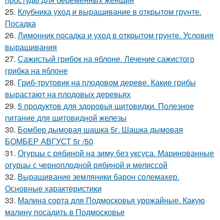
25.
Клубника уход и выращивание в открытом грунте.
Посадка
26.
Лимонник посадка и уход в открытом грунте. Условия
выращивания
27.
Сажистый грибок на яблоне. Лечение сажистого
грибка на яблоне
28.
Гриб-трутовик на плодовом дереве. Какие грибы
вырастают на плодовых деревьях
29.
5 продуктов для здоровья щитовидки. Полезное
питание для щитовидной железы
30.
Бомбер дымовая шашка 5г. Шашка дымовая
БОМБЕР АВГУСТ 5г /50
31.
Огурцы с рябиной на зиму без уксуса. Маринованные
огурцы с черноплодной рябиной и мелиссой
32.
Выращивание земляники барон солемахер.
Основные характеристики
33.
Малина сорта для Подмосковья урожайные. Какую
малину посадить в Подмосковье