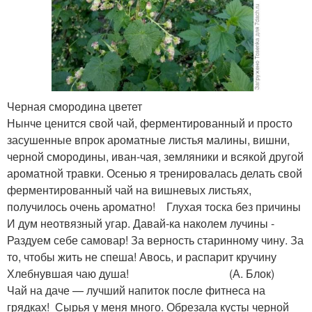
Черная смородина цветет
Нынче ценится свой чай, ферментированный и просто
засушенные впрок ароматные листья малины, вишни,
черной смородины, иван-чая, земляники и всякой другой
ароматной травки. Осенью я тренировалась делать свой
ферментированный чай на вишневых листьях,
получилось очень ароматно! Глухая тоска без причины
И дум неотвязный угар. Давай-ка наколем лучины -
Раздуем себе самовар! За верность старинному чину. За
то, чтобы жить не спеша! Авось, и распарит кручину
Хлебнувшая чаю душа! (А. Блок)
Чай на даче — лучший напиток после фитнеса на
грядках! Сырья у меня много. Обрезала кусты черной