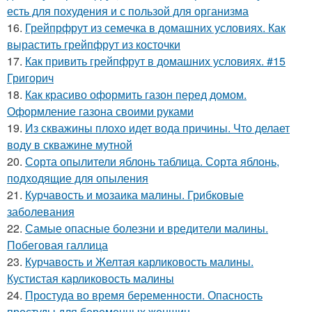
есть для похудения и с пользой для организма
16.
Грейпрфрут из семечка в домашних условиях. Как
вырастить грейпфрут из косточки
17.
Как привить грейпфрут в домашних условиях. #15
Григорич
18.
Как красиво оформить газон перед домом.
Оформление газона своими руками
19.
Из скважины плохо идет вода причины. Что делает
воду в скважине мутной
20.
Сорта опылители яблонь таблица. Сорта яблонь,
подходящие для опыления
21.
Курчавость и мозаика малины. Грибковые
заболевания
22.
Самые опасные болезни и вредители малины.
Побеговая галлица
23.
Курчавость и Желтая карликовость малины.
Кустистая карликовость малины
24.
Простуда во время беременности. Опасность
простуды для беременных женщин