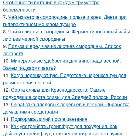
Особенности питания в каждом триместре
беременности
7.
Чай из веточек смородины польза и вред. Диета при
гиперактивном мочевом пузыре
8.
Чай из листьев смородины. Ферментированный чай из
листьев черной смородины
9.
Польза и вред чая из листьев смородины. Список
лекарств
10.
Минеральные удобрения для винограда весной.
Зачем подкармливать?
11.
Когда черенкуют тую. Подготовка черенков туи для
размножения весной
12.
Сорта сливы для Краснодарского. Самые
подходящие сорта сливы для Средней полосы России
13.
Обработка плодовых деревьев и весной. Обработка
домашними средствами
14.
Подкормка лилий после цветения
15.
Как употреблять грейпфрут для похудения. Как
действует грейпфрут, сжигает ли жир и как его лучше