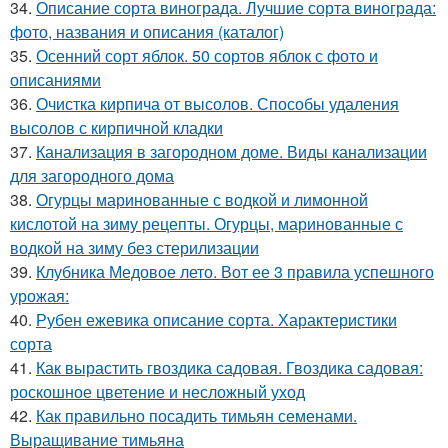
34.
Описание сорта винограда. Лучшие сорта винограда:
фото, названия и описания (каталог)
35.
Осенний сорт яблок. 50 сортов яблок с фото и
описаниями
36.
Очистка кирпича от высолов. Способы удаления
высолов с кирпичной кладки
37.
Канализация в загородном доме. Виды канализации
для загородного дома
38.
Огурцы маринованные с водкой и лимонной
кислотой на зиму рецепты. Огурцы, маринованные с
водкой на зиму без стерилизации
39.
Клубника Медовое лето. Вот ее 3 правила успешного
урожая:
40.
Рубен ежевика описание сорта. Характеристики
сорта
41.
Как вырастить гвоздика садовая. Гвоздика садовая:
роскошное цветение и несложный уход
42.
Как правильно посадить тимьян семенами.
Выращивание тимьяна