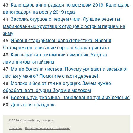
43.
Календарь виноградаря по месяцам 2019. Календарь
виноградаря на весну 2019 года
44.
Засолка огурцов с перцем чили. Лучшие рецепты
маринованных хрустящих огурцов с острым перцем на
зиму
45.
Яблоня старкримсон характеристика. Яблоня
Старкримсон: описание сорта и характеристика
46.
Как вырастить китайский лимонник. Уход за
лимонником китайским
47.
Манго болезни листьев. Почему увядают и засыхают
листья у манго? Помогите спасти деревце!
48.
Молоко и йод от тли на огурцах. Зачем нужно
обрабатывать огурцы йодом и молоком
49.
Болезнь туи ржавчина. Заболевания туи и их лечение
50.
День огня праздник.
© 2026 Красивый сад и огород
Контакты
Пользовательское соглашение