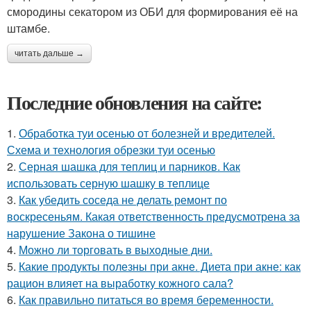
смородины секатором из ОБИ для формирования её на
штамбе.
читать дальше →
Последние обновления на сайте:
1.
Обработка туи осенью от болезней и вредителей.
Схема и технология обрезки туи осенью
2.
Серная шашка для теплиц и парников. Как
использовать серную шашку в теплице
3.
Как убедить соседа не делать ремонт по
воскресеньям. Какая ответственность предусмотрена за
нарушение Закона о тишине
4.
Можно ли торговать в выходные дни.
5.
Какие продукты полезны при акне. Диета при акне: как
рацион влияет на выработку кожного сала?
6.
Как правильно питаться во время беременности.