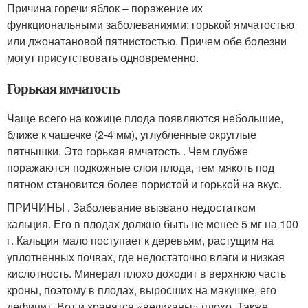
Причина горечи яблок – поражение их
функциональными заболеваниями: горькой ямчатостью
или джонатановой пятнистостью. Причем обе болезни
могут присутствовать одновременно.
Горькая ямчатость
Чаще всего на кожице плода появляются небольшие,
ближе к чашечке (2-4 мм), углубленные округлые
пятнышки. Это горькая ямчатость . Чем глубже
поражаются подкожные слои плода, тем мякоть под
пятном становится более пористой и горькой на вкус.
ПРИЧИНЫ . Заболевание вызвано недостатком
кальция. Его в плодах должно быть не менее 5 мг на 100
г. Кальция мало поступает к деревьям, растущим на
уплотненных почвах, где недостаточно влаги и низкая
кислотность. Минерал плохо доходит в верхнюю часть
кроны, поэтому в плодах, выросших на макушке, его
дефицит. Вот и хранятся «великаны» плохо. Также