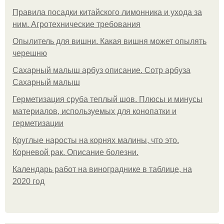
Правила посадки китайского лимонника и ухода за
ним. Агротехнические требования
Опылитель для вишни. Какая вишня может опылять
черешню
Сахарный малыш арбуз описание. Сотр арбуза
Сахарный малыш
Герметизация сруба теплый шов. Плюсы и минусы
материалов, используемых для конопатки и
герметизации
Круглые наросты на корнях малины, что это.
Корневой рак. Описание болезни.
Календарь работ на винограднике в таблице, на
2020 год