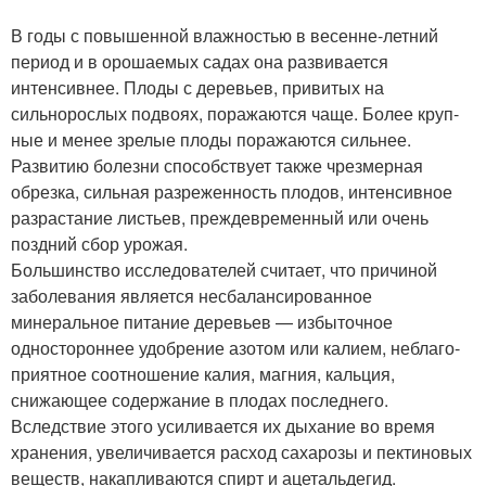
В годы с повышенной влажностью в весенне-летний
период и в орошаемых садах она развивается
интенсивнее. Пло­ды с деревьев, привитых на
сильнорослых подвоях, поражаются чаще. Более круп­
ные и менее зрелые плоды поражаются сильнее.
Развитию болезни способствует также чрезмерная
обрезка, сильная раз­реженность плодов, интенсивное
разрас­тание листьев, преждевременный или очень
поздний сбор урожая.
Большинство исследователей считает, что причиной
заболевания является несбалансированное
минеральное пита­ние деревьев — избыточное
одностороннее удобрение азотом или калием, неблаго­
приятное соотношение калия, магния, кальция,
снижающее содержание в пло­дах последнего.
Вследствие этого усили­вается их дыхание во время
хранения, увеличивается расход сахарозы и пекти­новых
веществ, накапливаются спирт и ацетальдегид.