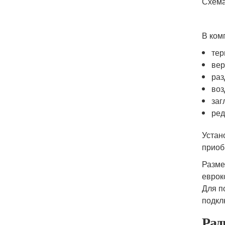
Схема
В ком
тер
вер
раз
воз
заг
ред
Устан
приоб
Разме
еврок
Для п
подкл
Рад