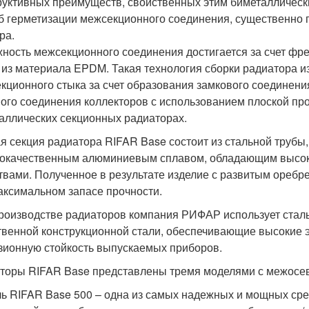
руктивных преимуществ, свойственных этим биметаллическ
б герметизации межсекционного соединения, существенно
ра.
ность межсекционного соединения достигается за счет фре
g из материала EPDM. Такая технология сборки радиатора и
кционного стыка за счет образования замкового соединен
ого соединения коллекторов с использованием плоской пр
аллических секционных радиаторах.
я секция радиатора RIFAR Base состоит из стальной трубы
окачественным алюминиевым сплавом, обладающим высок
твами. Полученное в результате изделие с развитым ореб
аксимальном запасе прочности.
роизводстве радиаторов компания РИФАР использует сталь
твенной конструкционной стали, обеспечивающие высокие 
зионную стойкость выпускаемых приборов.
торы RIFAR Base представлены тремя моделями с межосев
ь RIFAR Base 500 – одна из самых надежных и мощных сред