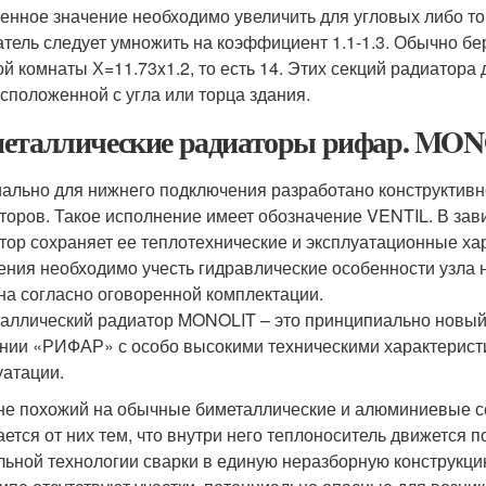
енное значение необходимо увеличить для угловых либо т
атель следует умножить на коэффициент 1.1-1.3. Обычно бе
ой комнаты Х=11.73x1.2, то есть 14. Этих секций радиатор
асположенной с угла или торца здания.
еталлические радиаторы рифар. MO
ально для нижнего подключения разработано конструктив
торов. Такое исполнение имеет обозначение VENTIL. В зав
тор сохраняет ее теплотехнические и эксплуатационные ха
ения необходимо учесть гидравлические особенности узла 
на согласно оговоренной комплектации.
аллический радиатор MONOLIT – это принципиально новый
нии «РИФАР» с особо высокими техническими характерис
уатации.
е похожий на обычные биметаллические и алюминиевые с
ается от них тем, что внутри него теплоноситель движется
льной технологии сварки в единую неразборную конструкци