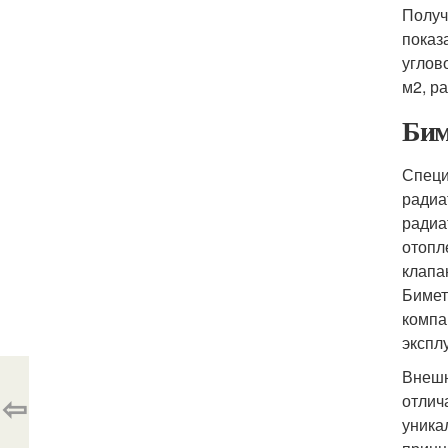
Получ
показ
углов
м2, р
Бим
Специ
радиа
радиа
отопл
клапа
Бимет
компа
экспл
Внешн
⇦
отлич
уника