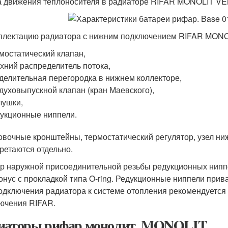
 движения теплоносителя в радиаторе RIFAR MONOLIT VEN
плектацию радиатора с нижним подключением RIFAR MONO
мостатический клапан,
хний распределитель потока,
делительная перегородка в нижнем коллекторе,
духовыпускной клапан (кран Маевского),
лушки,
укционные ниппели.
овочные кронштейны, термостатический регулятор, узел ни
ретаются отдельно.
р наружной присоединительной резьбы редукционных ниппел
онус с прокладкой типа O-ring. Редукционные ниппели прив
одключения радиатора к системе отопления рекомендуется 
ючения RIFAR.
иаторы рифар монолит. MONOLIT