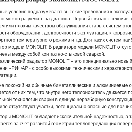
ые условия подразумевают высокие требования к эксплуа
но можно разделить на два типа. Первый связан с техничес
ом или плохим качеством обслуживания старых систем ото
ости оборудования, долговечности эксплуатации, к корроз
ртного температурного режима и т.д. Для таких систем н
тор модели MONOLIT. В радиаторе модели MONOLIT отсутст
нены между собой контактно-стыковой сваркой.
аллический радиатор MONOLIT – это принципиально новый
нии «РИФАР» с особо высокими техническими характерис
уатации.
е похожий на обычные биметаллические и алюминиевые с
ается от них тем, что внутри него теплоноситель движется
льной технологии сварки в единую неразборную конструкци
ипе отсутствуют участки, потенциально опасные для возник
торы MONOLIT обладают исключительной надежностью, а та
гается за счет развитой геометрии теплопередающих повер