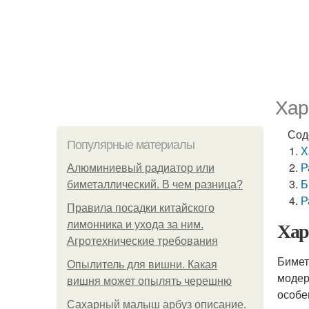
Хар
Сод
Популярные материалы
Х
Р
Алюминиевый радиатор или
Б
биметаллический. В чем разница?
Р
Правила посадки китайского
Хар
лимонника и ухода за ним.
Агротехнические требования
Бимет
Опылитель для вишни. Какая
модер
вишня может опылять черешню
особе
Сахарный малыш арбуз описание.