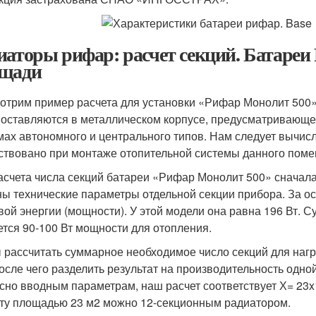
иаторы рифар: расчет секций. Батареи 
щади
отрим пример расчета для установки «Рифар Монолит 500» 
 поставляются в металлическом корпусе, предусматривающе
мах автономного и центрального типов. Нам следует вычисл
ствовано при монтаже отопительной системы данного пом
асчета числа секций батареи «Рифар Монолит 500» сначала
ны технические параметры отдельной секции прибора. За о
вой энергии (мощности). У этой модели она равна 196 Вт. С
ется 90-100 Вт мощности для отопления.
 рассчитать суммарное необходимое число секций для наг
после чего разделить результат на производительность одно
сно вводным параметрам, наш расчет соответствует Х= 23x10
ту площадью 23 м2 можно 12-секционным радиатором.