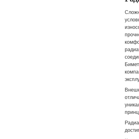
Сложн
услов
износ
прочн
комфо
радиа
соеди
Бимет
компа
экспл
Внешн
отлич
уника
принц
Радиа
дости