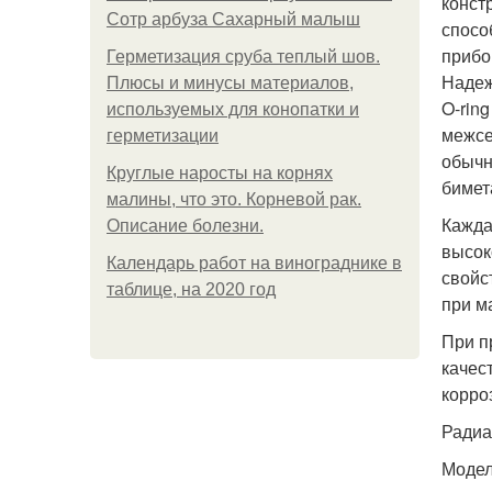
конст
Сотр арбуза Сахарный малыш
спосо
прибо
Герметизация сруба теплый шов.
Надеж
Плюсы и минусы материалов,
O-rin
используемых для конопатки и
межсе
герметизации
обычн
Круглые наросты на корнях
бимет
малины, что это. Корневой рак.
Кажда
Описание болезни.
высок
Календарь работ на винограднике в
свойс
таблице, на 2020 год
при м
При п
качес
корро
Радиа
Модел