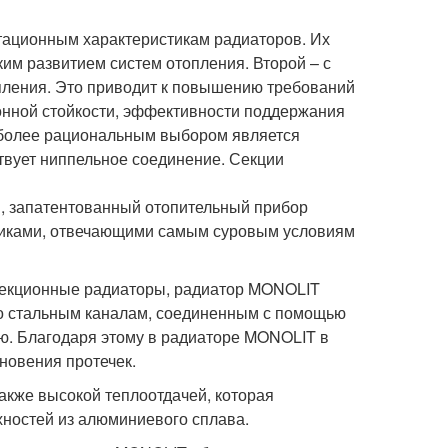
тационным характеристикам радиаторов. Их
ким развитием систем отопления. Второй – с
пления. Это приводит к повышению требований
ионной стойкости, эффективности поддержания
аиболее рациональным выбором является
вует ниппельное соединение. Секции
, запатентованный отопительный прибор
тиками, отвечающими самым суровым условиям
екционные радиаторы, радиатор MONOLIT
 по стальным каналам, соединенным с помощью
ю. Благодаря этому в радиаторе MONOLIT в
новения протечек.
кже высокой теплоотдачей, которая
хностей из алюминиевого сплава.