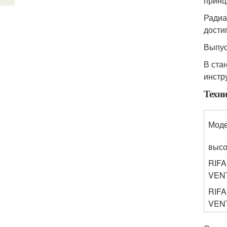
принц
Радиа
дости
Выпус
В ста
инстр
Техни
Моде
высо
RIFA
VEN
RIFA
VEN