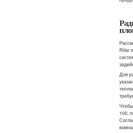
Рад
пло
Рассм
Rifar
систе
задей
Для р
указа
тепло
требу
Чтобы
100, 
Согла
комна