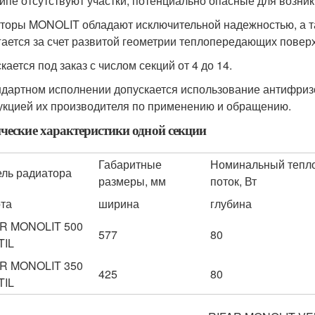
ипе отсутствуют участки, потенциально опасные для возник
торы MONOLIT обладают исключительной надежностью, а та
гается за счет развитой геометрии теплопередающих повер
кается под заказ с числом секций от 4 до 14.
ндартном исполнении допускается использование антифризо
укцией их производителя по применению и обращению.
ческие характеристики одной секции
Габаритные
Номинальный тепл
ль радиатора
размеры, мм
поток, Вт
та
ширина
глубина
R MONOLIT 500
577
80
TIL
R MONOLIT 350
425
80
TIL