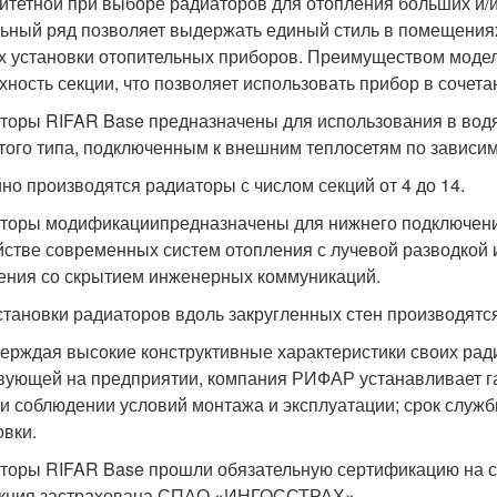
итетной при выборе радиаторов для отопления больших и
ьный ряд позволяет выдержать единый стиль в помещениях
х установки отопительных приборов. Преимуществом модел
хность секции, что позволяет использовать прибор в сочет
торы RIFAR Base предназначены для использования в водя
того типа, подключенным к внешним теплосетям по зависи
но производятся радиаторы с числом секций от 4 до 14.
торы модификациипредназначены для нижнего подключения
йстве современных систем отопления с лучевой разводкой
ения со скрытием инженерных коммуникаций.
становки радиаторов вдоль закругленных стен производятс
ерждая высокие конструктивные характеристики своих ради
вующей на предприятии, компания РИФАР устанавливает г
ри соблюдении условий монтажа и эксплуатации; срок служб
овки.
торы RIFAR Base прошли обязательную сертификацию на с
кция застрахована СПАО «ИНГОССТРАХ».