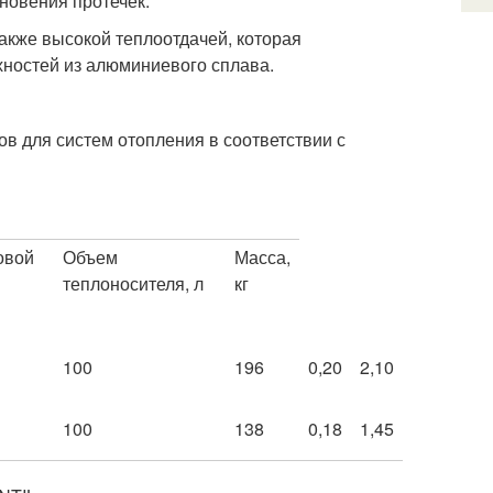
новения протечек.
кже высокой теплоотдачей, которая
хностей из алюминиевого сплава.
в для систем отопления в соответствии с
овой
Объем
Масса,
теплоносителя, л
кг
100
196
0,20
2,10
100
138
0,18
1,45