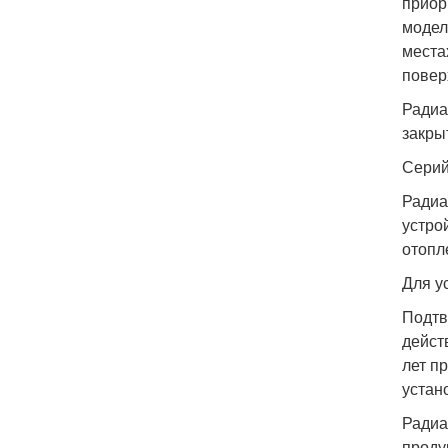
приор
модел
места
повер
Радиа
закры
Серий
Радиа
устро
отопл
Для у
Подтв
дейст
лет п
устан
Радиа
проду