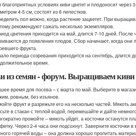
 благоприятных условиях киви цветет и плодоносит через 3
метром 4-5 см, состоят из 6 лепестков.
еделить пол можно, когда растение зацветет. При выращив
тому рекомендуют сажать несколько экземпляров.
иод цветения приходится на май, длится 7-10 дней. После 
виваются до появления плодов. Сбор начинают, когда они л
ревшего фрукта.
ало периода созревания приходится на сентябрь, длится д
должительное время.
и из семян - форум. Выращиваем киви
шее время для посева – с марта по май. Выберите в магаз
ким, ровным, без изъянов.
ойте фрукт и разрежьте его на несколько частей. Мякоть 
сьте в стакан с теплой водой, перемешайте и дайте немного
гократно промойте – мякоть уйдет, а косточки останутся п
фетку. Через 2-4 часа они подсохнут. Заверните косточки в
ного горячей воды – она должна хорошо пропитать материа