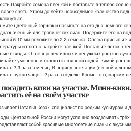
ости.Накройте семена пленкой и поставьте в теплое солнеч
 вовсе снять. Утром до лейте необходимое количество вод
клюнуться.
ьмите цветочный горшок и насыпьте на его дно немного кер
дназначенный для тропических лиан. Подержите его на водя
биной 5-10 мм положите по 2-3 семечка. Слегка присыпьте 
пературы и плотно накройте пленкой. Поставьте лоток в те
вые всходы. От неперспективных и ненужных ростков лучше
ивайте умеренно и только отстоянной водой. Зимой рост по
ивать 2-3 раза в месяц. В период вегетации (весной и лето
ивать нужно чаще – 2 раза в неделю. Кроме того, жарким л
 посадить киви на участке. Мини-киви.
астить её на своём участке
азывает Наталья Козак, специалист по редким культурам и 
оды Центральной России могут успешно возделывать трёх «
редставляют собой красивые многолетние лианы с вкусным