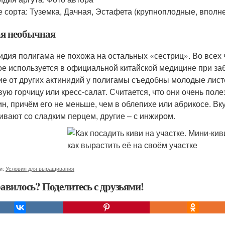
 сорта: Туземка, Дачная, Эстафета (крупноплодные, вполне
я необычная
идия полигама не похожа на остальных «сестриц». Во всех 
ое используется в официальной китайской медицине при за
ие от других актинидий у полигамы съедобны молодые листо
вую горчицу или кресс-салат. Считается, что они очень пол
ин, причём его не меньше, чем в облепихе или абрикосе. В
ивают со сладким перцем, другие – с инжиром.
и:
Условия для выращивания
авилось? Поделитесь с друзьями!