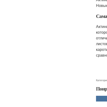
Новые
Сама
Актин
котор
отлич
листо
карот
сравн
Категори
Понр