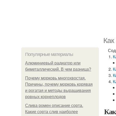
Как
Сод
Популярные материалы
К
Алюминиевый радиатор или
К
биметаллический. В чем разница?
К
Почему морковь многохвостая.
К
Причины, почему морковь корявая
и рогатая и методы выращивания
ровных корнеплодов
Слива ромен описание сорта.
Как
Какие сорта слив наиболее