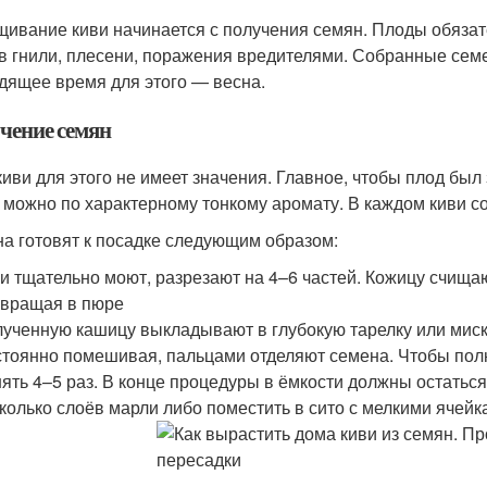
ивание киви начинается с получения семян. Плоды обяза
в гнили, плесени, поражения вредителями. Собранные семе
дящее время для этого — весна.
чение семян
киви для этого не имеет значения. Главное, чтобы плод бы
 можно по характерному тонкому аромату. В каждом киви с
а готовят к посадке следующим образом:
и тщательно моют, разрезают на 4–6 частей. Кожицу счищаю
вращая в пюре
ученную кашицу выкладывают в глубокую тарелку или миск
тоянно помешивая, пальцами отделяют семена. Чтобы полн
ять 4–5 раз. В конце процедуры в ёмкости должны остатьс
колько слоёв марли либо поместить в сито с мелкими ячей