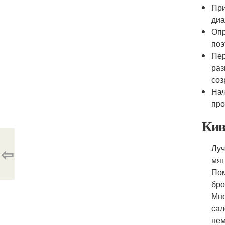
При
диа
Опр
поэ
Пер
раз
соз
Нач
про
Кив
Луч
⇦
мяг
Пом
бро
Мно
сал
нем