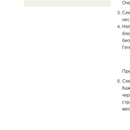
Оче
Сем
нес
Неб
бле
био
Гет
Пре
Сем
Каж
чер
стр
мес