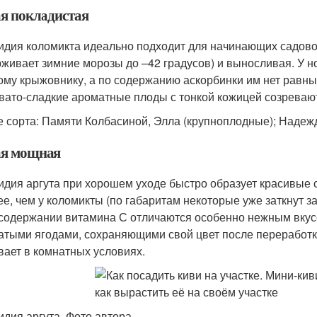
я покладистая
идия коломикта идеально подходит для начинающих садово
живает зимние морозы до –42 градусов) и выносливая. У н
ому крыжовнику, а по содержанию аскорбинки им нет равных 
вато-сладкие ароматные плоды с тонкой кожицей созревают 
 сорта: Памяти Колбасиной, Элла (крупноплодные); Надежд
я мощная
идия аргута при хорошем уходе быстро образует красивые 
ее, чем у коломикты (по габаритам некоторые уже заткнут за
 содержании витамина С отличаются особенно нежным вку
атыми ягодами, сохраняющими свой цвет после переработки
вает в комнатных условиях.
идия аргута. Фото автора