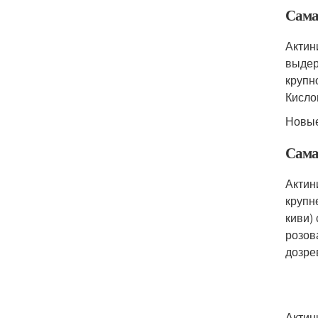
Сама
Актин
выдер
крупн
Кисло
Новые
Сама
Актин
крупн
киви)
розов
дозре
Актин