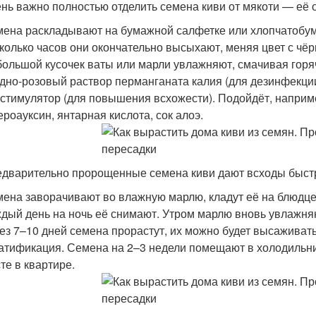
нь важно полностью отделить семена киви от мякоти — её 
ена раскладывают на бумажной салфетке или хлопчатобум
колько часов они окончательно высыхают, меняя цвет с чёр
ольшой кусочек ваты или марли увлажняют, смачивая горя
дно-розовый раствор перманганата калия (для дезинфекц
стимулятор (для повышения всхожести). Подойдёт, наприме
ероауксин, янтарная кислота, сок алоэ.
дварительно пророщенные семена киви дают всходы быст
ена заворачивают во влажную марлю, кладут её на блюдце
дый день на ночь её снимают. Утром марлю вновь увлажня
ез 7–10 дней семена прорастут, их можно будет высаживат
атификация. Семена на 2–3 недели помещают в холодильни
те в квартире.