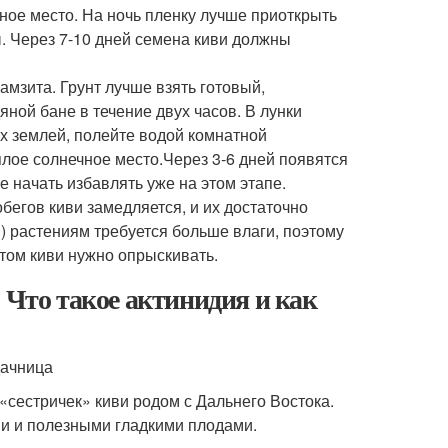
ное место. На ночь пленку лучше приоткрыть
ы. Через 7-10 дней семена киви должны
амзита. Грунт лучше взять готовый,
ной бане в течение двух часов. В лунки
их землей, полейте водой комнатной
плое солнечное место.Через 3-6 дней появятся
 начать избавлять уже на этом этапе.
бегов киви замедляется, и их достаточно
м) растениям требуется больше влаги, поэтому
етом киви нужно опрыскивать.
 Что такое актинидия и как
дачница
сестричек» киви родом с Дальнего Востока.
и и полезными гладкими плодами.