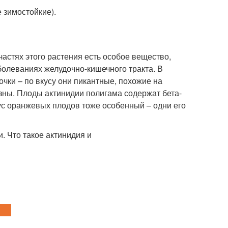
 зимостойкие).
частях этого растения есть особое вещество,
болеваниях желудочно-кишечного тракта. В
чки – по вкусу они пикантные, похожие на
езны. Плоды актинидии полигама содержат бета-
кус оранжевых плодов тоже особенный – одни его