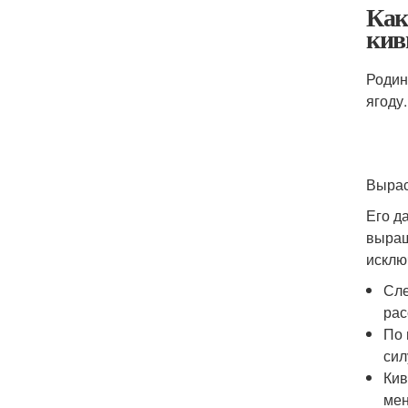
Как
кив
Родин
ягоду
Вырас
Его д
выращ
исклю
Сле
рас
По 
сил
Кив
мен