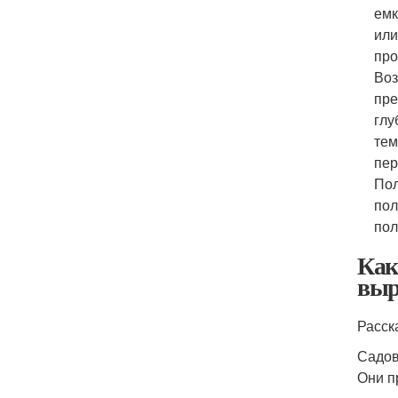
емк
или
про
Воз
пре
глу
тем
пер
Пол
пол
пол
Как
выр
Расск
Садов
Они п